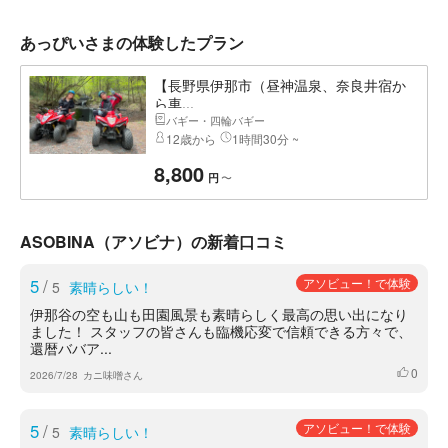
あっぴいさまの体験したプラン
【長野県伊那市（昼神温泉、奈良井宿か
ら車...
バギー・四輪バギー
12歳から
1時間30分 ~
8,800
〜
円
ASOBINA（アソビナ）の新着口コミ
5
/
アソビュー！で体験
5
素晴らしい！
伊那谷の空も山も田園風景も素晴らしく最高の思い出になり
ました！ スタッフの皆さんも臨機応変で信頼できる方々で、
還暦ババア...
0
いいね
2026/7/28
カニ味噌さん
5
/
アソビュー！で体験
5
素晴らしい！