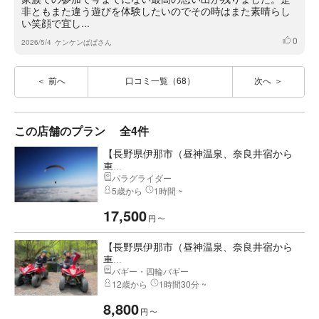
非ともまた違う遊びを体験したいのでその時はまた素晴らし
い笑顔で宜し...
0
いいね
2026/5/4
ケンケンぱぱさん
前へ
口コミ一覧（68）
次へ
この店舗のプラン
全4件
【長野県伊那市（昼神温泉、奈良井宿から
車...
パラグライダー
5歳から
1時間 ~
17,500
円
〜
【長野県伊那市（昼神温泉、奈良井宿から
車...
バギー・四輪バギー
12歳から
1時間30分 ~
8,800
円
〜