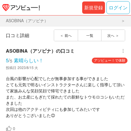
新規登録
ログイン
ASOBINA（アソビナ）
口コミ詳細
前へ
一覧
次へ
ASOBINA（アソビナ）
の口コミ
︙
5
/
素晴らしい！
アソビュー！で体験
5
投稿日
2023/8/15 火
台風の影響が心配でしたが無事参加する事ができました
とても元気で明るいインストラクターさんに楽しく指導して頂い
て家族みんな笑顔笑顔で帰宅できました
また、お土産にもぎたて採れたての新鮮なトウモロコシもいただ
きました
次回は他のアクティビティにも参加してみたいです
ありがとうございました😊
0