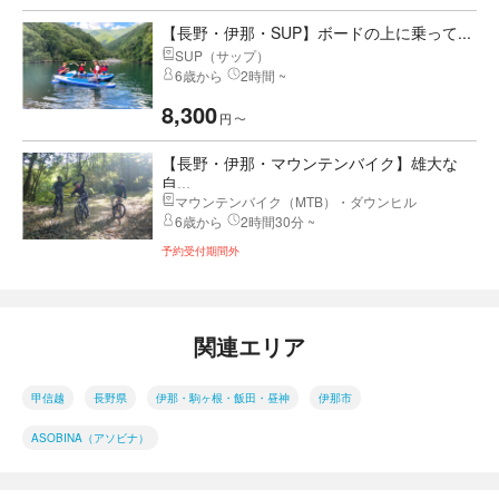
【長野・伊那・SUP】ボードの上に乗って...
SUP（サップ）
6歳から
2時間 ~
8,300
円
〜
【長野・伊那・マウンテンバイク】雄大な
自...
マウンテンバイク（MTB）・ダウンヒル
6歳から
2時間30分 ~
予約受付期間外
関連エリア
甲信越
長野県
伊那・駒ヶ根・飯田・昼神
伊那市
ASOBINA（アソビナ）