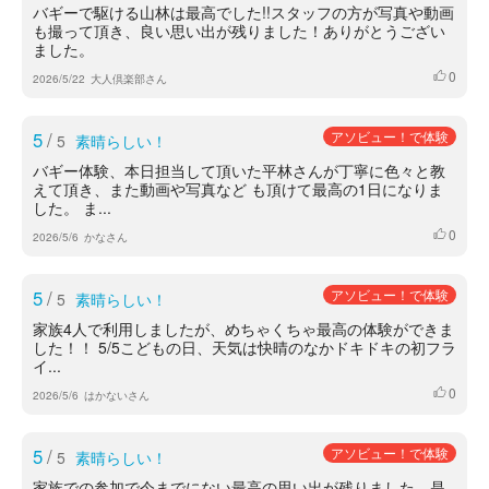
バギーで駆ける山林は最高でした!!スタッフの方が写真や動画
も撮って頂き、良い思い出が残りました！ありがとうござい
ました。
0
いいね
2026/5/22
大人倶楽部さん
5
/
アソビュー！で体験
5
素晴らしい！
バギー体験、本日担当して頂いた平林さんが丁寧に色々と教
えて頂き、また動画や写真など も頂けて最高の1日になりま
した。 ま...
0
いいね
2026/5/6
かなさん
5
/
アソビュー！で体験
5
素晴らしい！
家族4人で利用しましたが、めちゃくちゃ最高の体験ができま
した！！ 5/5こどもの日、天気は快晴のなかドキドキの初フラ
イ...
0
いいね
2026/5/6
はかないさん
5
/
アソビュー！で体験
5
素晴らしい！
家族での参加で今までにない最高の思い出が残りました。是