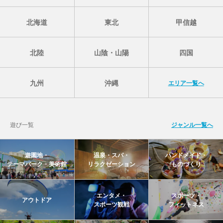
北海道
東北
甲信越
北陸
山陰・山陽
四国
九州
沖縄
エリア一覧へ
遊び一覧
ジャンル一覧へ
遊園地・
温泉・スパ・
ハンドメイド・
テーマパーク・美術館
リラクゼーション
ものづくり
エンタメ・
スポーツ・
アウトドア
スポーツ観戦
フィットネス