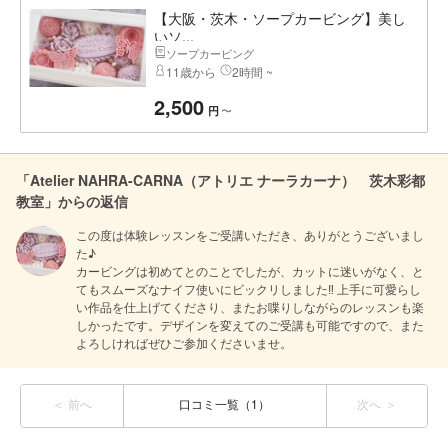
【大阪・茨木・ソープカービング】美し
いソ...
ソープカービング
11歳から
2時間 ~
2,500
〜
円
「Atelier NAHRA-CARNA（アトリエ ナーラカーナ） 茨木彩都
教室」からの返信
この度は体験レッスンをご受講いただき、ありがとうございまし
た♪

カービングは初めてとのことでしたが、カットに迷いがなく、と
てもスムーズなナイフ使いにビックリしました‼︎ 上手に可愛らし
い作品を仕上げてくださり、またお喋りしながらのレッスンも楽
しかったです。デザインを変えてのご受講も可能ですので、また
よろしければぜひご参加くださいませ。
前へ
口コミ一覧（1）
次へ