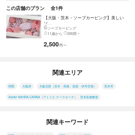
この店舗のプラン
全1件
【大阪・茨木・ソープカービング】美しい
ソ...
ソープカービング
11歳から
2時間 ~
2,500
円
〜
関連エリア
関西
大阪府
大阪北部（茨木・高槻・箕面・伊丹空港）
茨木市
Atelier NAHRA-CARNA（アトリエ ナーラカーナ） 茨木彩都教室
関連キーワード