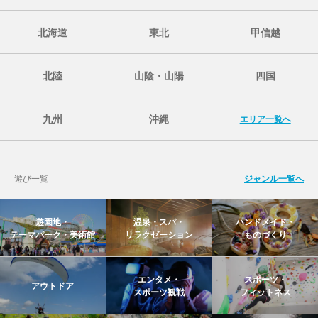
北海道
東北
甲信越
北陸
山陰・山陽
四国
九州
沖縄
エリア一覧へ
遊び一覧
ジャンル一覧へ
遊園地・
温泉・スパ・
ハンドメイド・
テーマパーク・美術館
リラクゼーション
ものづくり
エンタメ・
スポーツ・
アウトドア
スポーツ観戦
フィットネス