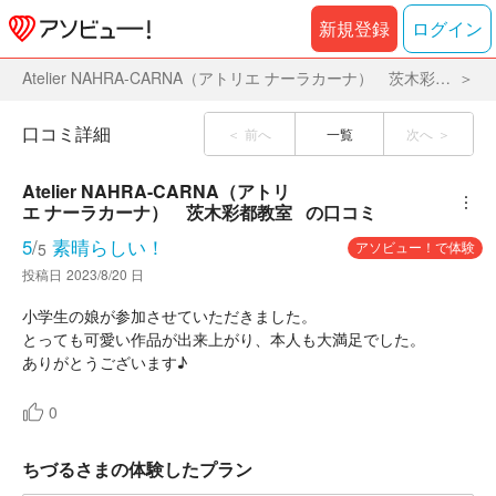
新規登録
ログイン
Atelier NAHRA-CARNA（アトリエ ナーラカーナ） 茨木彩都教室
口コミ詳細
前へ
一覧
次へ
Atelier NAHRA-CARNA（アトリ
︙
エ ナーラカーナ）　茨木彩都教室
の口コミ
5
/
素晴らしい！
アソビュー！で体験
5
投稿日
2023/8/20 日
小学生の娘が参加させていただきました。
とっても可愛い作品が出来上がり、本人も大満足でした。
ありがとうございます♪
0
ちづるさまの体験したプラン