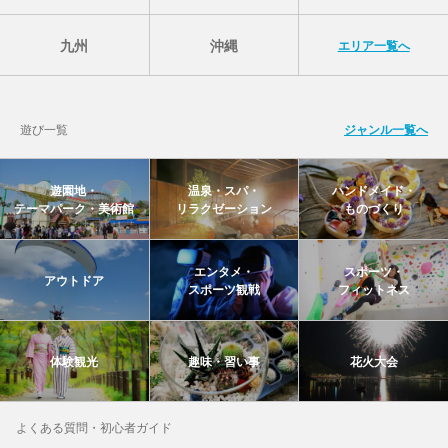
九州
沖縄
エリア一覧へ
遊び一覧
ジャンル一覧へ
遊園地・
温泉・スパ・
ハンドメイド・
テーマパーク・美術館
リラクゼーション
ものづくり
エンタメ・
スポーツ・
アウトドア
スポーツ観戦
フィットネス
体験観光
趣味・習い事
花火大会
よくある質問・初心者ガイド