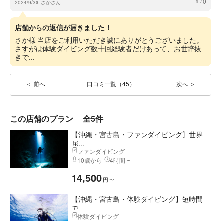
0
いいね
2024/9/30
さかさん
店舗からの返信が届きました！
さか様 当店をご利用いただき誠にありがとうございました。
さすがは体験ダイビング数十回経験者だけあって、お世辞抜
きで...
前へ
口コミ一覧（45）
次へ
この店舗のプラン
全5件
【沖縄・宮古島・ファンダイビング】世界
屈...
ファンダイビング
10歳から
4時間 ~
14,500
円
〜
【沖縄・宮古島・体験ダイビング】短時間
で...
体験ダイビング