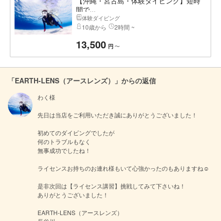
【沖縄・宮古島・体験ダイビング】短時
間で...
体験ダイビング
10歳から
2時間 ~
13,500
〜
円
「EARTH-LENS（アースレンズ）」からの返信
わく様

先日は当店をご利用いただき誠にありがとうございました！

初めてのダイビングでしたが

何のトラブルもなく

無事成功でしたね！

ライセンスお持ちのお連れ様もいて心強かったのもありますね☺︎

是非次回は【ライセンス講習】挑戦してみて下さいね！

ありがとうございました！

EARTH-LENS（アースレンズ）
