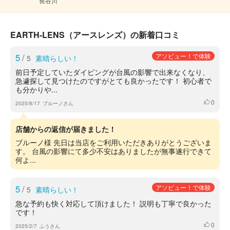
長谷川
EARTH-LENS（アースレンズ）の新着口コミ
5
/
アソビュー！で体験
5
素晴らしい！
前日予定していたダイビングが台風の影響で出来なくなり、
急遽探して見つけたのですがとても良かったです！ 初心者で
も分かりや...
0
いいね
2025/8/17
ブルーノさん
店舗からの返信が届きました！
ブルーノ様 先日は当店をご利用いただきありがとうございま
す。 台風の影響にて多少不安はありましたが無事遂行できて
何よ...
5
/
アソビュー！で体験
5
素晴らしい！
急な予約も快く対応して頂けました！ 説明も丁寧で良かった
です！
0
いいね
2025/2/7
ふうさん