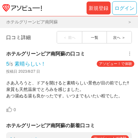
新規登録
ログイン
ホテルグリーンピア南阿蘇
口コミ詳細
前へ
一覧
次へ
ホテルグリーンピア南阿蘇
の口コミ
︙
5
/
素晴らしい！
アソビュー！で体験
5
投稿日
2023/8/27 日
さあ入ろうと、ドアを開けると素晴らしい景色が目の前でした‼️
泉質も天然温泉でとろみを感じました。
あつ湯ぬる湯も良かったです。いつまでもいたい程でした。
0
ホテルグリーンピア南阿蘇の新着口コミ
アソビュー！で体験