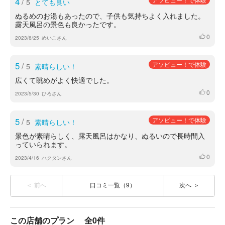
4
/
5
とても良い
ぬるめのお湯もあったので、子供も気持ちよく入れました。
露天風呂の景色も良かったです。
0
いいね
2023/6/25
めいこさん
5
/
アソビュー！で体験
5
素晴らしい！
広くて眺めがよく快適でした。
0
いいね
2023/5/30
ひろさん
5
/
アソビュー！で体験
5
素晴らしい！
景色が素晴らしく、露天風呂はかなり、ぬるいので長時間入
っていられます。
0
いいね
2023/4/16
ハクタンさん
前へ
口コミ一覧（9）
次へ
この店舗のプラン
全0件