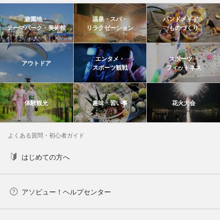
遊園地・
温泉・スパ・
ハンドメイド・
テーマパーク・美術館
リラクゼーション
ものづくり
エンタメ・
スポーツ・
アウトドア
スポーツ観戦
フィットネス
体験観光
趣味・習い事
花火大会
よくある質問・初心者ガイド
はじめての方へ
アソビュー！ヘルプセンター