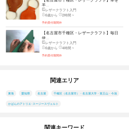
手...
レザークラフト入門
6歳から
2時間 ~
予約受付期間外
【名古屋市千種区・レザークラフト】毎日
使...
レザークラフト入門
6歳から
4時間 ~
予約受付期間外
関連エリア
東海
愛知県
名古屋
千種区（名古屋市）・名古屋大学・覚王山・今池
かばんのアトリエ･スージースヴェルト
関連キーワード