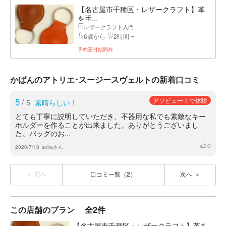
【名古屋市千種区・レザークラフト】革
を手...
レザークラフト入門
6歳から
2時間 ~
予約受付期間外
かばんのアトリエ･スージースヴェルトの新着口コミ
5
/
アソビュー！で体験
5
素晴らしい！
とても丁寧に説明していただき、不器用な私でも素敵なキー
ホルダーを作ることが出来ました。ありがとうございまし
た。バッグのお...
0
いいね
2020/7/18
seiraさん
前へ
口コミ一覧（2）
次へ
この店舗のプラン
全2件
【名古屋市千種区・レザークラフト】革を