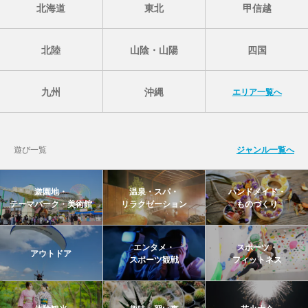
北海道
東北
甲信越
北陸
山陰・山陽
四国
九州
沖縄
エリア一覧へ
遊び一覧
ジャンル一覧へ
遊園地・
温泉・スパ・
ハンドメイド・
テーマパーク・美術館
リラクゼーション
ものづくり
エンタメ・
スポーツ・
アウトドア
スポーツ観戦
フィットネス