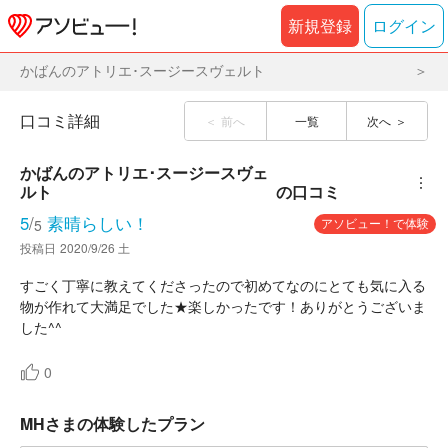
新規登録
ログイン
かばんのアトリエ･スージースヴェルト
口コミ詳細
前へ
一覧
次へ
かばんのアトリエ･スージースヴェ
︙
ルト
の口コミ
5
/
素晴らしい！
アソビュー！で体験
5
投稿日
2020/9/26 土
すごく丁寧に教えてくださったので初めてなのにとても気に入る
物が作れて大満足でした★楽しかったです！ありがとうございま
した^^
0
MHさまの体験したプラン