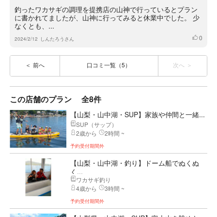
釣ったワカサギの調理を提携店の山神で行っているとプラン
に書かれてましたが、山神に行ってみると休業中でした。 少
なくとも、...
0
いいね
2024/2/12
しんたろうさん
前へ
口コミ一覧（5）
次へ
この店舗のプラン
全8件
【山梨・山中湖・SUP】家族や仲間と⼀緒...
SUP（サップ）
2歳から
2時間 ~
予約受付期間外
【山梨・山中湖・釣り】ドーム船でぬくぬ
く...
ワカサギ釣り
4歳から
3時間 ~
予約受付期間外