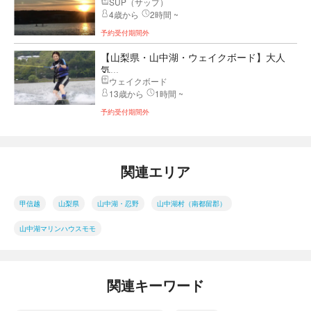
SUP（サップ）
4歳から
2時間 ~
予約受付期間外
【山梨県・山中湖・ウェイクボード】大人
気...
ウェイクボード
13歳から
1時間 ~
予約受付期間外
関連エリア
甲信越
山梨県
山中湖・忍野
山中湖村（南都留郡）
山中湖マリンハウスモモ
関連キーワード