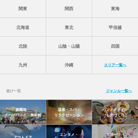
関東
関西
東海
北海道
東北
甲信越
北陸
山陰・山陽
四国
九州
沖縄
エリア一覧へ
遊び一覧
ジャンル一覧へ
遊園地・
温泉・スパ・
ハンドメイド・
テーマパーク・美術館
リラクゼーション
ものづくり
エンタメ・
スポーツ・
アウトドア