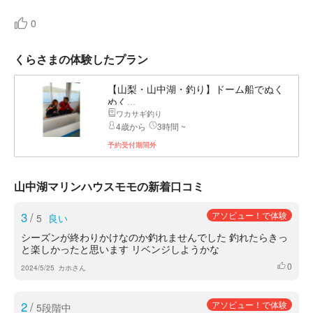
0
くらさまの体験したプラン
【山梨・山中湖・釣り】ドーム船でぬく
ぬく...
ワカサギ釣り
4歳から
3時間 ~
予約受付期間外
山中湖マリンハウスモモの新着口コミ
3
/
アソビュー！で体験
5
良い
シーズンが終わりかけなのか釣れませんでした 釣れたらきっ
と楽しかったと思います リベンジしようかな
0
いいね
2024/5/25
カホさん
2
/
アソビュー！で体験
5段階中