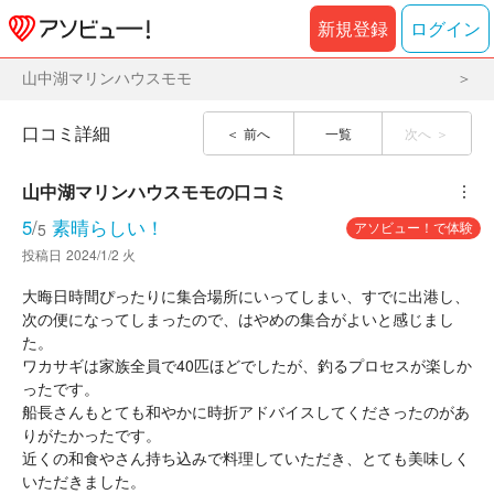
新規登録
ログイン
山中湖マリンハウスモモ
口コミ詳細
前へ
一覧
次へ
山中湖マリンハウスモモ
の口コミ
︙
5
/
素晴らしい！
アソビュー！で体験
5
投稿日
2024/1/2 火
大晦日時間ぴったりに集合場所にいってしまい、すでに出港し、
次の便になってしまったので、はやめの集合がよいと感じまし
た。
ワカサギは家族全員で40匹ほどでしたが、釣るプロセスが楽しか
ったです。
船長さんもとても和やかに時折アドバイスしてくださったのがあ
りがたかったです。
近くの和食やさん持ち込みで料理していただき、とても美味しく