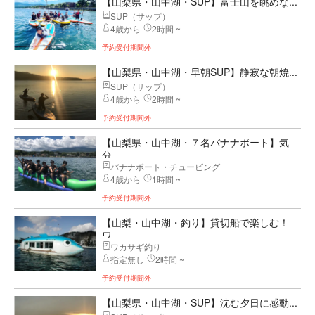
【山梨県・山中湖・SUP】富士山を眺めな...
SUP（サップ）
4歳から
2時間 ~
予約受付期間外
【山梨県・山中湖・早朝SUP】静寂な朝焼...
SUP（サップ）
4歳から
2時間 ~
予約受付期間外
【山梨県・山中湖・７名バナナボート】気
分...
バナナボート・チュービング
4歳から
1時間 ~
予約受付期間外
【山梨・山中湖・釣り】貸切船で楽しむ！
ワ...
ワカサギ釣り
指定無し
2時間 ~
予約受付期間外
【山梨県・山中湖・SUP】沈む夕日に感動...