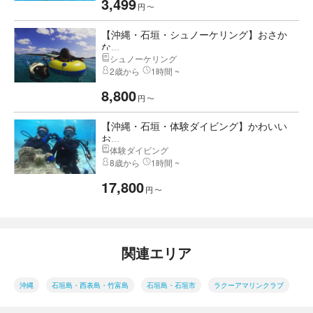
3,499
円
〜
【沖縄・石垣・シュノーケリング】おさか
な...
シュノーケリング
2歳から
1時間 ~
8,800
円
〜
【沖縄・石垣・体験ダイビング】かわいい
お...
体験ダイビング
8歳から
1時間 ~
17,800
円
〜
関連エリア
沖縄
石垣島・西表島・竹富島
石垣島・石垣市
ラクーアマリンクラブ