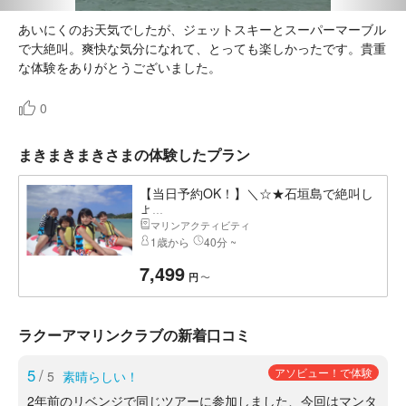
あいにくのお天気でしたが、ジェットスキーとスーパーマーブル
で大絶叫。爽快な気分になれて、とっても楽しかったです。貴重
な体験をありがとうございました。
0
まきまきまきさまの体験したプラン
【当日予約OK！】＼☆★石垣島で絶叫し
よ...
マリンアクティビティ
1歳から
40分 ~
7,499
〜
円
ラクーアマリンクラブの新着口コミ
5
/
アソビュー！で体験
5
素晴らしい！
2年前のリベンジで同じツアーに参加しました、今回はマンタ