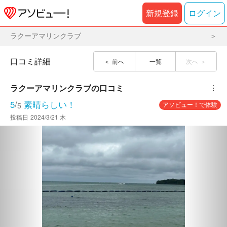
新規登録
ログイン
ラクーアマリンクラブ
口コミ詳細
前へ
一覧
次へ
ラクーアマリンクラブ
の口コミ
︙
5
/
素晴らしい！
アソビュー！で体験
5
投稿日
2024/3/21 木