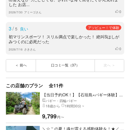
した お店...
0
いいね
2026/7/30
アミーゴさん
3
/
アソビュー！で体験
5
良い
初マリンスポーツ！ スリル満点で楽しかった！ 絶叫Sはしが
みつくのに必死だった
0
いいね
2026/7/16
さきさん
前へ
口コミ一覧（37）
次へ
この店舗のプラン
全11件
【当日予約OK！】【石垣島×バギー体験】...
バギー・四輪バギー
18歳から
1時間30分 ~
9,799
円
〜
＼☆この夏！魂が震える感動体験を！★／ ...