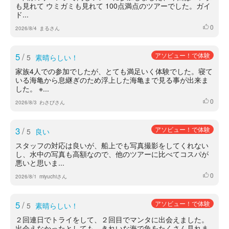
も見れて ウミガミも見れて 100点満点のツアーでした。ガイ
ド...
0
いいね
2026/8/4
まるさん
5
/
アソビュー！で体験
5
素晴らしい！
家族4人での参加でしたが、とても満足いく体験でした。寝て
いる海亀から息継ぎのため浮上した海亀まで見る事が出来ま
した。 ※...
0
いいね
2026/8/3
わさびさん
3
/
アソビュー！で体験
5
良い
スタッフの対応は良いが、船上でも写真撮影をしてくれない
し、水中の写真も高額なので、他のツアーに比べてコスパが
悪いと思いま...
0
いいね
2026/8/1
miyuchiさん
5
/
アソビュー！で体験
5
素晴らしい！
２回連日でトライをして、２回目でマンタに出会えました。
出会えなかったとしても、きれいな海で魚をたくさん見れま