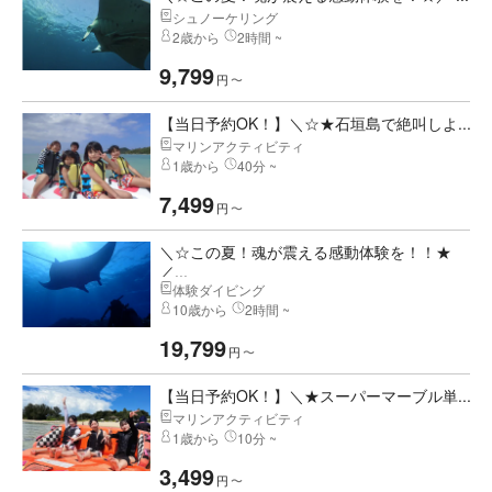
シュノーケリング
2歳から
2時間 ~
9,799
円
〜
【当日予約OK！】＼☆★石垣島で絶叫しよ...
マリンアクティビティ
1歳から
40分 ~
7,499
円
〜
＼☆この夏！魂が震える感動体験を！！★
／...
体験ダイビング
10歳から
2時間 ~
19,799
円
〜
【当日予約OK！】＼★スーパーマーブル単...
マリンアクティビティ
1歳から
10分 ~
3,499
円
〜