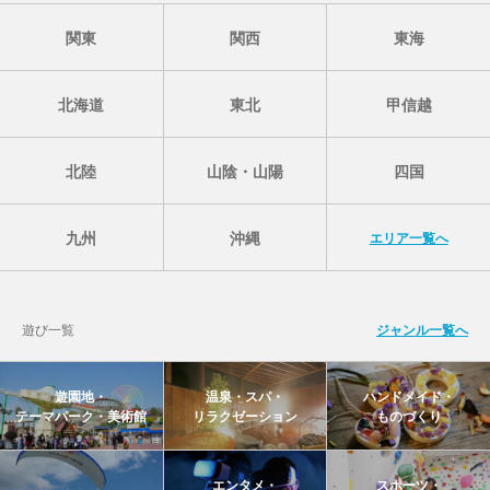
関東
関西
東海
北海道
東北
甲信越
北陸
山陰・山陽
四国
九州
沖縄
エリア一覧へ
遊び一覧
ジャンル一覧へ
遊園地・
温泉・スパ・
ハンドメイド・
テーマパーク・美術館
リラクゼーション
ものづくり
エンタメ・
スポーツ・