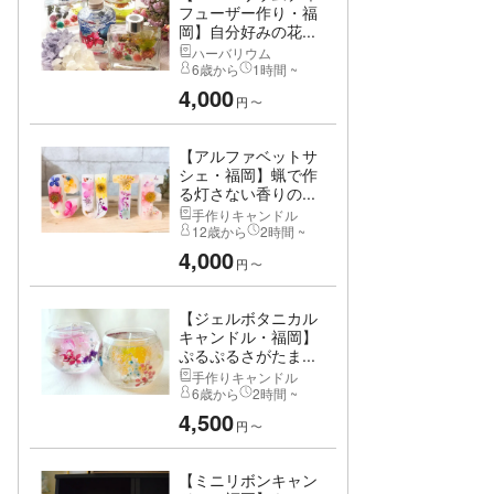
フューザー作り・福
岡】自分好みの花...
ハーバリウム
6歳から
1時間 ~
4,000
円
〜
【アルファベットサ
シェ・福岡】蝋で作
る灯さない香りの...
手作りキャンドル
12歳から
2時間 ~
4,000
円
〜
【ジェルボタニカル
キャンドル・福岡】
ぷるぷるさがたま...
手作りキャンドル
6歳から
2時間 ~
4,500
円
〜
【ミニリボンキャン