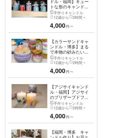
ドル・福岡】キュー
トな形のキャンド...
手作りキャンドル
12歳から
2時間 ~
4,000
円
〜
【カラーサンドキャ
ンドル・博多】まる
で本物の砂みたい...
手作りキャンドル
12歳から
2時間 ~
4,000
円
〜
【アジサイキャンド
ル・福岡】アジサイ
のプリザーブドフ...
手作りキャンドル
12歳から
2時間 ~
4,000
円
〜
【福岡・博多 キャ
ンドル作り】お花と