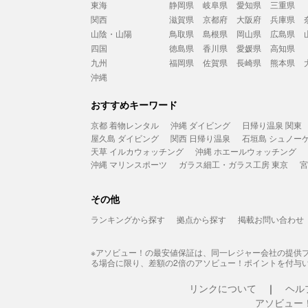
東海
静岡県
岐阜県
愛知県
三重県
関西
滋賀県
京都府
大阪府
兵庫県
山陰・山陽
鳥取県
島根県
岡山県
広島県
四国
徳島県
香川県
愛媛県
高知県
九州
福岡県
佐賀県
長崎県
熊本県
沖縄
おすすめキーワード
京都 着物レンタル
沖縄 ダイビング
日帰り温泉 関東
屋久島 ダイビング
関西 日帰り温泉
石垣島 シュノー
天草 イルカウォッチング
沖縄 ホエールウォッチング
沖縄 マリンスポーツ
ガラス細工・ガラス工房 東京
宮
その他
ランキングから探す
拠点から探す
掲載お問い合わせ
※アソビュー！の最安値保証は、同一レジャー会社の提供
る場合に限り、差額の2倍のアソビュー！ポイントを付与
リンクについて
ヘル
アソビュー