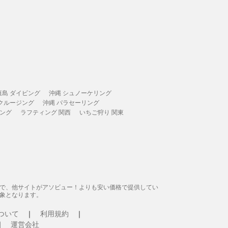
垣島 ダイビング
沖縄 シュノーケリング
 クルージング
沖縄 パラセーリング
ィング
ラフティング 関西
いちご狩り 関東
態で、他サイトがアソビュー！よりも安い価格で提供してい
象となります。
ついて
利用規約
運営会社