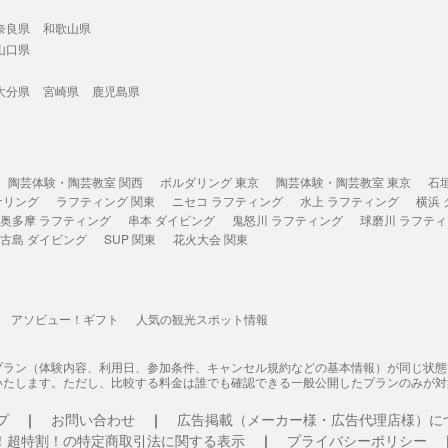
奈良県
和歌山県
山口県
大分県
宮崎県
鹿児島県
陶芸体験・陶芸教室 関西
ボルダリング 東京
陶芸体験・陶芸教室 東京
石
ケリング
ラフティング 関東
ニセコ ラフティング
水上 ラフティング
横浜
奥多摩 ラフティング
串本 ダイビング
鬼怒川 ラフティング
球磨川 ラフテ
古島 ダイビング
SUP 関東
花火大会 関東
アソビュー！ギフト
人気の観光スポット情報
プラン（体験内容、利用日、参加条件、キャンセル規約などの基本情報）が同じ状
いたします。ただし、比較する料金は誰でも確認できる一般公開したプランのみが対
プ
お問い合わせ
広告掲載（メーカー様・広告代理店様）に
！超特割！の特定商取引法に関する表示
プライバシーポリシー