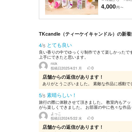
4,000
円
〜
TKcandle（ティーケイキャンドル）の新
とても良い
4
/
5
良い香りの中でゆっくり制作できて楽しかったで
上手にできたと思います。
nick
0
投稿日
2025/4/21 月
店舗からの返信があります！
素晴らしい！
5
/
5
旅行の際に体験させて頂きました。 教室内もアッ
がら楽しくできました。 お部屋の中に色々な作品も
よっこ
0
投稿日
2024/5/22 水
店舗からの返信があります！