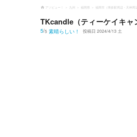
アソビュー！
九州
福岡県
福岡市（博多駅周辺・天神周
TKcandle（ティーケイキ
5
/
素晴らしい！
投稿日
2024/4/13 土
5