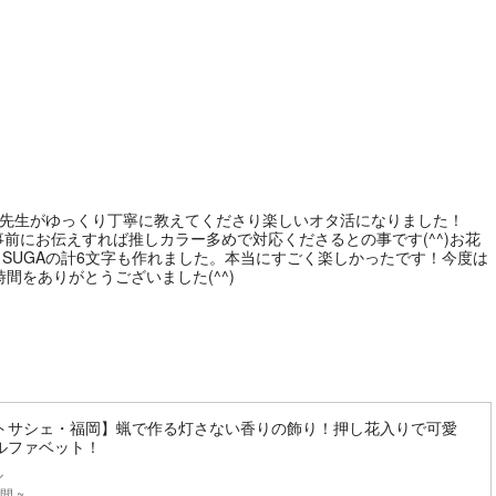
KO先生がゆっくり丁寧に教えてくださり楽しいオタ活になりました！
前にお伝えすれば推しカラー多めで対応くださるとの事です(^^)お花
とSUGAの計6文字も作れました。本当にすごく楽しかったです！今度は
間をありがとうございました(^^)
トサシェ・福岡】蝋で作る灯さない香りの飾り！押し花入りで可愛
ルファベット！
ル
間 ~