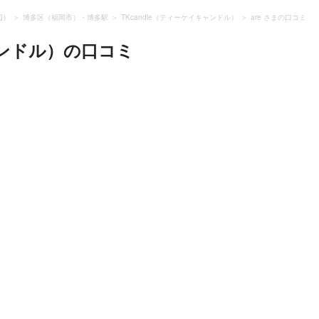
辺）
博多区（福岡市）・博多駅
TKcandle（ティーケイキャンドル）
are さまの口コミ
ャンドル）
の口コミ