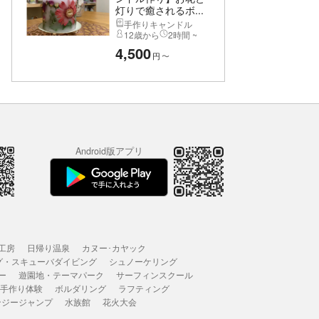
灯りで癒されるボ...
手作りキャンドル
12歳から
2時間 ~
4,500
円
〜
Android版アプリ
工房
日帰り温泉
カヌー･カヤック
グ・スキューバダイビング
シュノーケリング
ー
遊園地・テーマパーク
サーフィンスクール
 手作り体験
ボルダリング
ラフティング
ンジージャンプ
水族館
花火大会