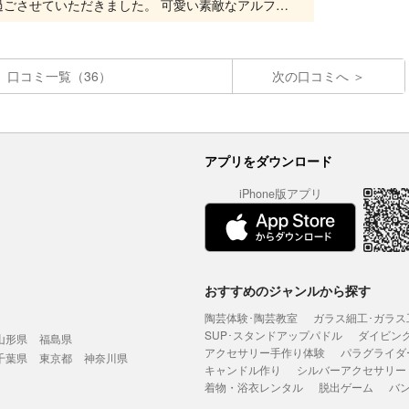
旅のお話など聞かせていただき、楽しい時間を過ごさせていただきました。 可愛い素敵なアルファベットサシェが出来ましたね。旅行の思い出と一緒に飾ってくださいね。 ありがとうございました。
口コミ一覧（36）
次の口コミへ
アプリをダウンロード
iPhone版アプリ
おすすめのジャンルから探す
陶芸体験･陶芸教室
ガラス細工･ガラス
SUP･スタンドアップパドル
ダイビン
山形県
福島県
アクセサリー手作り体験
パラグライダ
千葉県
東京都
神奈川県
キャンドル作り
シルバーアクセサリー
着物・浴衣レンタル
脱出ゲーム
バ