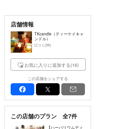
店舗情報
TKcandle（ティーケイキャ
ンドル）
口コミ(36)
お気に入りに追加する(16)
この店舗をシェアする
facebook
x
mail
この店舗のプラン
全7件
【ハーバリウムディ