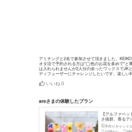
アミチングと2名で参加させて頂きました。KEI
オタ活で予約される方は"◯色のお花を多めで"と事
は入れられませんが2人分の余ったワックスでJK
ディフューザーにチャレンジしたいです。楽しい時
いいね
0
areさまの体験したプラン
【アルファベッ
さ抜群、香るア
手作りキャンド
12歳から
2時