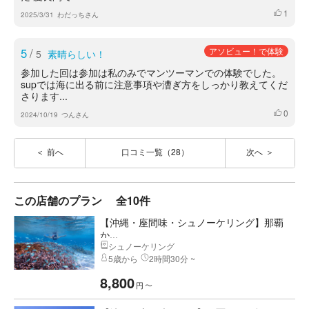
1
いいね
2025/3/31
わだっちさん
5
/
アソビュー！で体験
5
素晴らしい！
参加した回は参加は私のみでマンツーマンでの体験でした。
supでは海に出る前に注意事項や漕ぎ方をしっかり教えてくだ
さります...
0
いいね
2024/10/19
つんさん
前へ
口コミ一覧（28）
次へ
この店舗のプラン
全10件
【沖縄・座間味・シュノーケリング】那覇
か...
シュノーケリング
5歳から
2時間30分 ~
8,800
円
〜