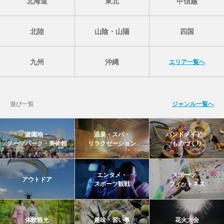
北海道
東北
甲信越
北陸
山陰・山陽
四国
九州
沖縄
エリア一覧へ
遊び一覧
ジャンル一覧へ
遊園地・
温泉・スパ・
ハンドメイド・
テーマパーク・美術館
リラクゼーション
ものづくり
エンタメ・
スポーツ・
アウトドア
スポーツ観戦
フィットネス
体験観光
趣味・習い事
花火大会