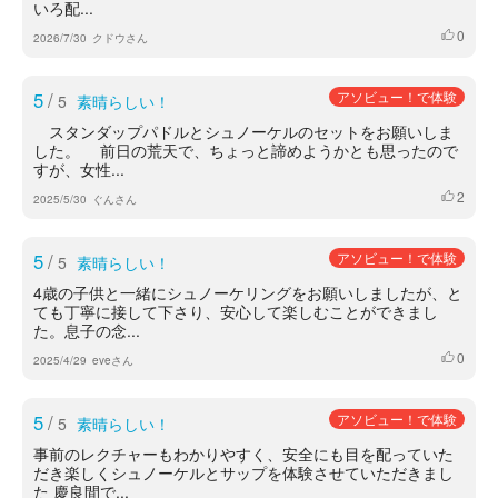
いろ配...
0
いいね
2026/7/30
クドウさん
5
/
アソビュー！で体験
5
素晴らしい！
スタンダップパドルとシュノーケルのセットをお願いしま
した。 前日の荒天で、ちょっと諦めようかとも思ったので
すが、女性...
2
いいね
2025/5/30
ぐんさん
5
/
アソビュー！で体験
5
素晴らしい！
4歳の子供と一緒にシュノーケリングをお願いしましたが、と
ても丁寧に接して下さり、安心して楽しむことができまし
た。息子の念...
0
いいね
2025/4/29
eveさん
5
/
アソビュー！で体験
5
素晴らしい！
事前のレクチャーもわかりやすく、安全にも目を配っていた
だき楽しくシュノーケルとサップを体験させていただきまし
た 慶良間で...