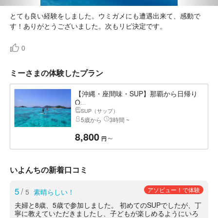
とても良い経験をしました。ウミガメにも遭遇出来て、感動で
す！ありがとうございました。次もリピ決定です。
0
ミーさまの体験したプラン
【沖縄・座間味・SUP】那覇から日帰り
O...
SUP（サップ）
5歳から
3時間 ~
8,800
〜
円
いよんちの新着口コミ
5
/
アソビュー！で体験
5
素晴らしい！
夫婦と8歳、5歳で参加しました。 初めてのSUPでしたが、丁
寧に教えていただきましたし、子どもが楽しめるようにいろ