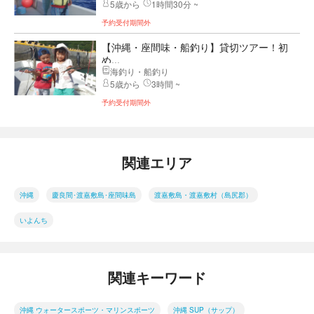
5歳から
1時間30分 ~
予約受付期間外
【沖縄・座間味・船釣り】貸切ツアー！初
め...
海釣り・船釣り
5歳から
3時間 ~
予約受付期間外
関連エリア
沖縄
慶良間･渡嘉敷島･座間味島
渡嘉敷島・渡嘉敷村（島尻郡）
いよんち
関連キーワード
沖縄 ウォータースポーツ・マリンスポーツ
沖縄 SUP（サップ）