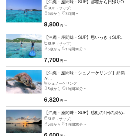
【沖縄・座間味・SUP】那覇から日帰りO...
SUP（サップ）
5歳から
3時間 ~
8,800
円
〜
【沖縄・座間味・SUP】思いっきりSUP...
SUP（サップ）
5歳から
1時間30分 ~
7,700
円
〜
【沖縄・座間味・シュノーケリング】那覇
か...
シュノーケリング
5歳から
1時間30分 ~
6,820
円
〜
【沖縄・座間味・SUP】感動の1日の締め...
SUP（サップ）
5歳から
1時間30分 ~
6,600
円
〜