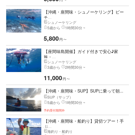
【沖縄・座間味・シュノーケリング】ビー
チ...
シュノーケリング
5歳から
1時間30分 ~
5,800
円
〜
【座間味島開催】ガイド付きで安心♪家
族・...
シュノーケリング
3歳から
2時間30分 ~
11,000
円
〜
【沖縄・座間味・SUP】SUPに乗って朝...
SUP（サップ）
5歳から
1時間30分 ~
予約受付期間外
【沖縄・座間味・船釣り】貸切ツアー！手
ぶ...
海釣り・船釣り