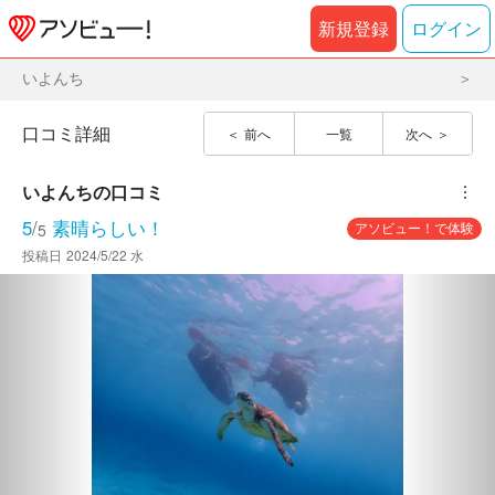
新規登録
ログイン
いよんち
口コミ詳細
前へ
一覧
次へ
いよんち
の口コミ
︙
5
/
素晴らしい！
アソビュー！で体験
5
投稿日
2024/5/22 水