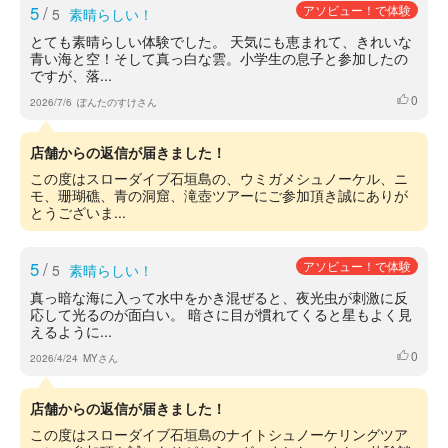
5
/
アソビュー！で体験
5
素晴らしい！
とても素晴らしい体験でした。 天気にも恵まれて、きれいな
青い海と空！そして真っ白な雲。小学生の息子と参加したの
ですが、落...
0
いいね
2026/7/6
ぽんたのすけさん
店舗からの返信が届きました！
この度はスローダイブ石垣島の、ウミガメシュノーケル、ニ
モ、珊瑚礁、青の洞窟、滝壺ツアーにご参加頂き誠にありが
とうございま...
5
/
アソビュー！で体験
5
素晴らしい！
真っ暗な海に入って水中をかき混ぜると、夜光虫が刺激に反
応して光るのが面白い。 暗さに目が慣れてくると星もよく見
えるように...
0
いいね
2026/4/24
MYさん
店舗からの返信が届きました！
この度はスローダイブ石垣島のナイトシュノーケリングツア