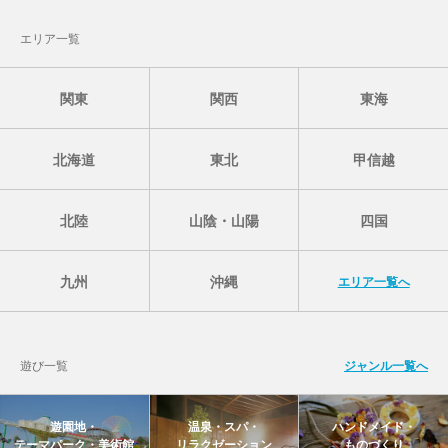
エリア一覧
関東
関西
東海
北海道
東北
甲信越
北陸
山陰・山陽
四国
九州
沖縄
エリア一覧へ
遊び一覧
ジャンル一覧へ
遊園地・
温泉・スパ・
ハンドメイド・
テーマパーク・美術館
リラクゼーション
ものづくり