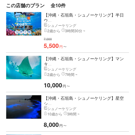
この店舗のプラン
全10件
【沖縄・石垣島・シュノーケリング】半日
ウ...
シュノーケリング
2歳から
3時間30分 ~
7,000
5,500
円
〜
【沖縄・石垣島・シュノーケリング】マン
タ...
シュノーケリング
2歳から
7時間 ~
10,000
円
〜
【沖縄・石垣島・シュノーケリング】星空
シ...
シュノーケリング
10歳から
3時間 ~
8,000
円
〜