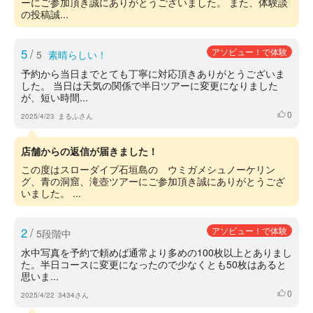
ーにご参加頂き誠にありがとうございました。 また、体験談
の投稿誠...
5
/
アソビュー！で体験
5
素晴らしい！
予約から当日までとても丁寧に対応頂きありがとうございま
した。 当日は天気の関係で半日ツアーに変更になりました
が、短い時間...
0
いいね
2025/4/23
まるふさん
店舗からの返信が届きました！
この度はスローダイブ石垣島の ウミガメシュノーケリン
グ、青の洞窟、滝壺ツアーにご参加頂き誠にありがとうござ
いました。 ...
2
/
アソビュー！で体験
5段階中
水中写真を予約で頼めば通常より多めの100枚以上とありまし
た。半日コースに変更になったので少なくとも50枚はあると
思いま...
0
いいね
2025/4/22
3434さん