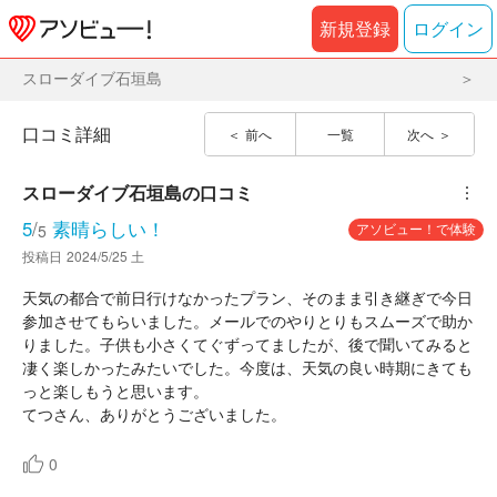
新規登録
ログイン
スローダイブ石垣島
口コミ詳細
前へ
一覧
次へ
スローダイブ石垣島
の口コミ
︙
5
/
素晴らしい！
アソビュー！で体験
5
投稿日
2024/5/25 土
天気の都合で前日行けなかったプラン、そのまま引き継ぎで今日
参加させてもらいました。メールでのやりとりもスムーズで助か
りました。子供も小さくてぐずってましたが、後で聞いてみると
凄く楽しかったみたいでした。今度は、天気の良い時期にきても
っと楽しもうと思います。
0