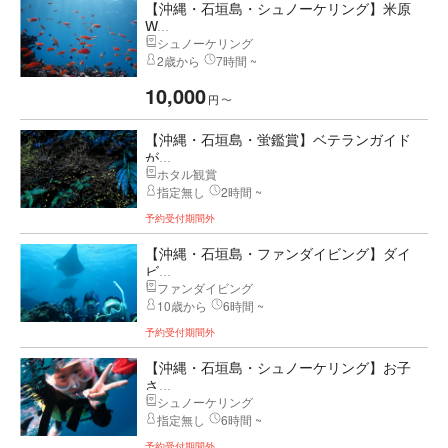
【沖縄・石垣島・シュノーケリング】米原
W...
シュノーケリング
2歳から
7時間 ~
10,000
円
〜
【沖縄・石垣島・蛍鑑賞】ベテランガイド
が...
ホタル観賞
指定無し
2時間 ~
予約受付期間外
【沖縄・石垣島・ファンダイビング】ダイ
ビ...
ファンダイビング
10歳から
6時間 ~
予約受付期間外
【沖縄・石垣島・シュノーケリング】お子
さ...
シュノーケリング
指定無し
6時間 ~
予約受付期間外