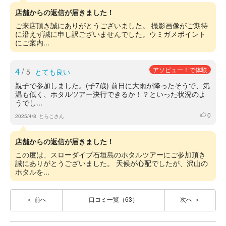
店舗からの返信が届きました！
ご来店頂き誠にありがとうございました。 撮影画像がご期待
に沿えず誠に申し訳ございませんでした。ウミガメポイント
にご案内...
4
/
アソビュー！で体験
5
とても良い
親子で参加しました。(子7歳) 前日に大雨が降ったそうで、気
温も低く、ホタルツアー決行できるか！？といった状況のよ
うでし...
0
いいね
2025/4/8
とらこさん
店舗からの返信が届きました！
この度は、スローダイブ石垣島のホタルツアーにご参加頂き
誠にありがとうございました。 天候が心配でしたが、沢山の
ホタルを...
前へ
口コミ一覧（63）
次へ