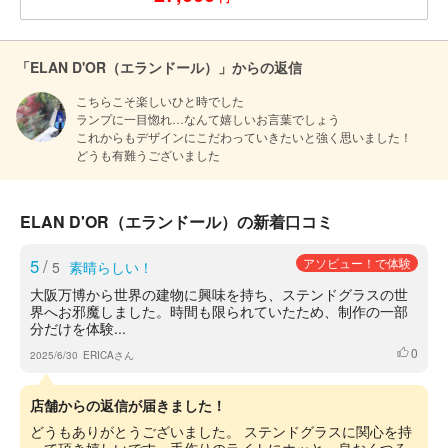
「ELAN D'OR（エランドール）」からの返信
こちらこそ楽しいひと時でした

ランプに一目惚れ…なんて嬉しいお言葉でしょう

これからもデザインにこだわっていきたいと強く思いました！

どうも有難うございました
ELAN D'OR（エランドール）の新着口コミ
5
/
アソビュー！で体験
5
素晴らしい！
大阪万博から世界の建物に興味を持ち、ステンドグラスの世
界へお邪魔しました。時間も限られていたため、制作の一部
分だけを体験...
0
いいね
2025/6/30
ERICAさん
店舗からの返信が届きました！
どうもありがとうございました。 ステンドグラスに関心を持