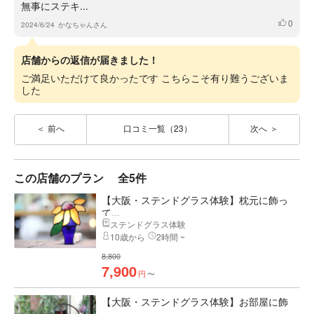
無事にステキ...
0
いいね
2024/6/24
かなちゃんさん
店舗からの返信が届きました！
ご満足いただけて良かったです こちらこそ有り難うございま
した
前へ
口コミ一覧（23）
次へ
この店舗のプラン
全5件
【大阪・ステンドグラス体験】枕元に飾っ
て...
ステンドグラス体験
10歳から
2時間 ~
8,800
7,900
円
〜
【大阪・ステンドグラス体験】お部屋に飾