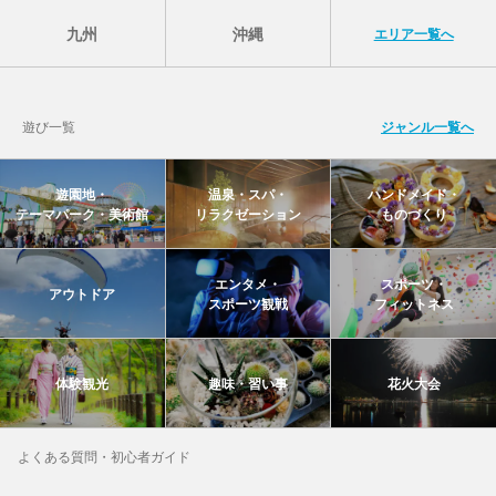
九州
沖縄
エリア一覧へ
遊び一覧
ジャンル一覧へ
遊園地・
温泉・スパ・
ハンドメイド・
テーマパーク・美術館
リラクゼーション
ものづくり
エンタメ・
スポーツ・
アウトドア
スポーツ観戦
フィットネス
体験観光
趣味・習い事
花火大会
よくある質問・初心者ガイド