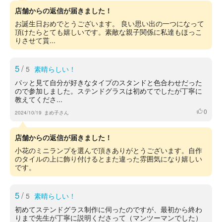
店舗からの返信が届きました！
お誕生日おめでとうございます。 良い思い出の一つになって
頂けたらとても嬉しいです。素敵な親子関係に私達もほっこ
りさせて貰...
5
/
5
素晴らしい！
パッと見て自分が好きなタイプのスタンドと色合わせだった
ので参加しました。ステンドグラスは初めてでしたが丁寧に
教えてくださ...
0
いいね
2024/10/19
まめ子さん
店舗からの返信が届きました！
小花のミニランプを選んで頂きありがとうございます。自作
のタイルの上に飾り付けるとまた違った雰囲気になり嬉しい
です。
5
/
5
素晴らしい！
初めてステンドグラス制作に伺ったのですが、最初から終わ
りまで先生が丁寧に説明くださって（マンツーマンでした）