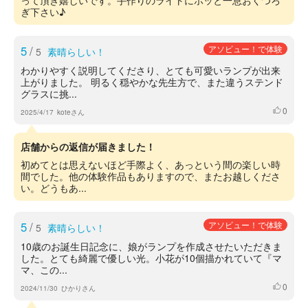
って頂き嬉しいです。手作りのライトにホッと一息おくつろ
ぎ下さい♪
5
/
アソビュー！で体験
5
素晴らしい！
わかりやすく説明してくださり、とても可愛いランプが出来
上がりました。 明るく穏やかな先生方で、また違うステンド
グラスに挑...
0
いいね
2025/4/17
koteさん
店舗からの返信が届きました！
初めてとは思えないほど手際よく、あっという間の楽しい時
間でした。他の体験作品もありますので、またお越しくださ
い。どうもあ...
5
/
アソビュー！で体験
5
素晴らしい！
10歳のお誕生日記念に、娘がランプを作成させたいただきま
した。とても綺麗で優しい光。小花が10個描かれていて『マ
マ、この...
0
いいね
2024/11/30
ひかりさん