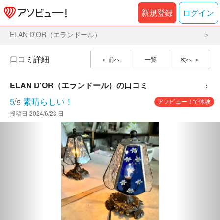
新規登録
ログイン
ELAN D'OR（エランドール）
口コミ詳細
前へ
一覧
次へ
ELAN D'OR（エランドール）
の口コミ
︙
5
/
素晴らしい！
アソビュー！で体験
5
投稿日
2024/6/23 日