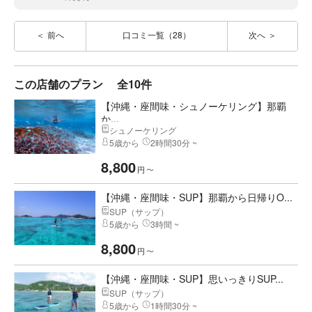
前へ
口コミ一覧（28）
次へ
この店舗のプラン
全10件
【沖縄・座間味・シュノーケリング】那覇
か...
シュノーケリング
5歳から
2時間30分 ~
8,800
円
〜
【沖縄・座間味・SUP】那覇から日帰りO...
SUP（サップ）
5歳から
3時間 ~
8,800
円
〜
【沖縄・座間味・SUP】思いっきりSUP...
SUP（サップ）
5歳から
1時間30分 ~