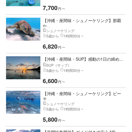
7,700
円
〜
【沖縄・座間味・シュノーケリング】那覇
か...
シュノーケリング
5歳から
1時間30分 ~
6,820
円
〜
【沖縄・座間味・SUP】感動の1日の締め...
SUP（サップ）
5歳から
1時間30分 ~
6,600
円
〜
【沖縄・座間味・シュノーケリング】ビー
チ...
シュノーケリング
5歳から
1時間30分 ~
5,800
円
〜