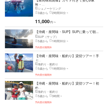
【座間味島開催】ガイド付きで安心♪家
族・...
シュノーケリング
3歳から
2時間30分 ~
11,000
円
〜
【沖縄・座間味・SUP】SUPに乗って朝...
SUP（サップ）
5歳から
1時間30分 ~
予約受付期間外
【沖縄・座間味・船釣り】貸切ツアー！手
ぶ...
海釣り・船釣り
5歳から
1時間30分 ~
予約受付期間外
【沖縄・座間味・船釣り】貸切ツアー！初
め...
海釣り・船釣り
5歳から
3時間 ~
予約受付期間外