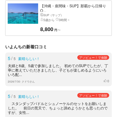
【沖縄・座間味・SUP】那覇から日帰り
O...
SUP（サップ）
5歳から
3時間 ~
8,800
〜
円
いよんちの新着口コミ
5
/
アソビュー！で体験
5
素晴らしい！
夫婦と8歳、5歳で参加しました。 初めてのSUPでしたが、丁
寧に教えていただきましたし、子どもが楽しめるようにいろ
いろ配...
0
いいね
2026/7/30
クドウさん
5
/
アソビュー！で体験
5
素晴らしい！
スタンダップパドルとシュノーケルのセットをお願いしま
した。 前日の荒天で、ちょっと諦めようかとも思ったので
すが、女性...