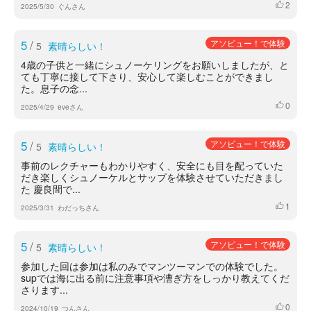
2
いいね
2025/5/30
ぐんさん
5
/
アソビュー！で体験
5
素晴らしい！
4歳の子供と一緒にシュノーケリングをお願いしましたが、と
ても丁寧に接して下さり、安心して楽しむことができまし
た。息子の念...
0
いいね
2025/4/29
eveさん
5
/
アソビュー！で体験
5
素晴らしい！
事前のレクチャーもわかりやすく、安全にも目を配っていた
だき楽しくシュノーケルとサップを体験させていただきまし
た 慶良間で...
1
いいね
2025/3/31
わだっちさん
5
/
アソビュー！で体験
5
素晴らしい！
参加した回は参加は私のみでマンツーマンでの体験でした。
supでは海に出る前に注意事項や漕ぎ方をしっかり教えてくだ
さります...
0
いいね
2024/10/19
つんさん