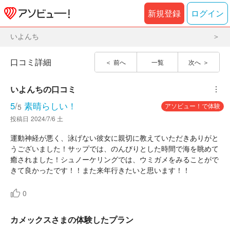
新規登録
ログイン
いよんち
口コミ詳細
前へ
一覧
次へ
いよんち
の口コミ
︙
5
/
素晴らしい！
アソビュー！で体験
5
投稿日
2024/7/6 土
運動神経が悪く、泳げない彼女に親切に教えていただきありがと
うございました！サップでは、のんびりとした時間で海を眺めて
癒されました！シュノーケリングでは、ウミガメをみることがで
きて良かったです！！また来年行きたいと思います！！
0
カメックスさまの体験したプラン