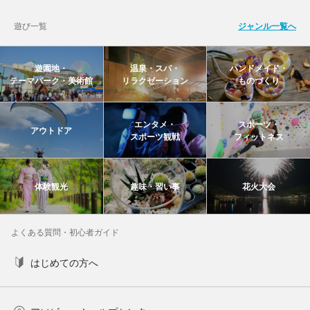
遊び一覧
ジャンル一覧へ
遊園地・
温泉・スパ・
ハンドメイド・
テーマパーク・美術館
リラクゼーション
ものづくり
エンタメ・
スポーツ・
アウトドア
スポーツ観戦
フィットネス
体験観光
趣味・習い事
花火大会
よくある質問・初心者ガイド
はじめての方へ