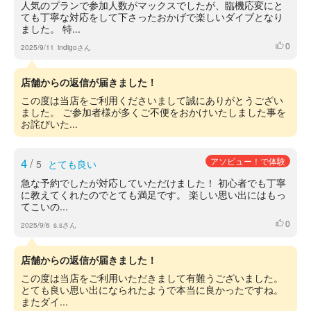
人気のプランで参加人数がマックスでしたが、臨機応変にと
ても丁寧な対応をして下さったおかげで楽しいダイブとなり
ました。 特...
0
いいね
2025/9/11
indigoさん
店舗からの返信が届きました！
この度は当店をご利用くださいまして誠にありがとうござい
ました。 ご参加者様が多くご不便をおかけいたしました事を
お詫びいた...
4
/
アソビュー！で体験
5
とても良い
急な予約でしたが対応していただけました！ 初心者でも丁寧
に教えてくれたのでとても満足です。 楽しい思い出にはもっ
てこいの...
0
いいね
2025/9/6
s.sさん
店舗からの返信が届きました！
この度は当店をご利用いただきまして有難うございました。
とても良い思い出になられたようで本当に良かったですね。
またダイ...