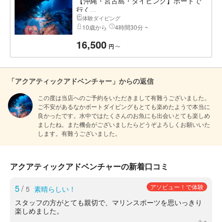
【沖縄・宮古島・ダイビング】ボートで
行く...
体験ダイビング
10歳から
4時間30分 ~
16,500
〜
円
「アクアティックアドベンチャー」からの返信
この度は当店へのご予約をいただきまして有難うございました。
ご不安があるなかボートダイビングもとても楽めたようで本当に
良かったです。水中ではたくさんのお魚にも出会いとても楽しめ
ましたね。また機会がございましたらどうぞよろしくお願いいた
します。有難うございました。
アクアティックアドベンチャーの新着口コミ
5
/
アソビュー！で体験
5
素晴らしい！
スタッフの方がとても親切で、マリンスポーツを思いっきり
楽しめました。