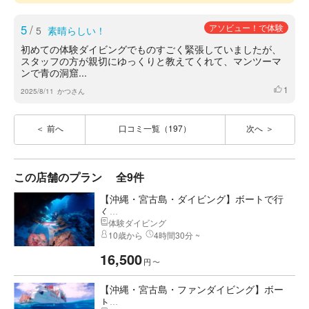
5
/
アソビュー！で体験
5
素晴らしい！
初めての体験ダイビングでものすごく緊張していましたが、
スタッフの方が親切にゆっくりと教えてくれて、マンツーマ
ンで青の洞窟...
1
いいね
2025/8/11
かつさん
前へ
口コミ一覧（197）
次へ
この店舗のプラン
全9件
【沖縄・宮古島・ダイビング】ボートで行
く...
体験ダイビング
10歳から
4時間30分 ~
16,500
円
〜
【沖縄・宮古島・ファンダイビング】ボー
ト...