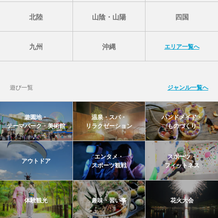
北陸
山陰・山陽
四国
九州
沖縄
エリア一覧へ
遊び一覧
ジャンル一覧へ
遊園地・
温泉・スパ・
ハンドメイド・
テーマパーク・美術館
リラクゼーション
ものづくり
エンタメ・
スポーツ・
アウトドア
スポーツ観戦
フィットネス
体験観光
趣味・習い事
花火大会