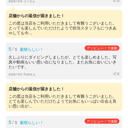
0
いいね
2025/10/9
にーさん
店舗からの返信が届きました！
この度は当店をご利用いただきまして有難うございました。
とっても楽しんでいただけたようで担当スタッフもにつきあ
ｍしても今...
5
/
アソビュー！で体験
5
素晴らしい！
久しぶりにダイビングしましたが、とても楽しめました。写
真や動画もいい思い出になりました。またお魚に会いにいき
たいです。
0
いいね
2025/10/2
Fumiさん
店舗からの返信が届きました！
この度は当店をご利用いただきまして有難うございました。
とても楽しんでいただけたようでお魚にもいっぱい出会え良
い思い出が...
5
/
アソビュー！で体験
5
素晴らしい！