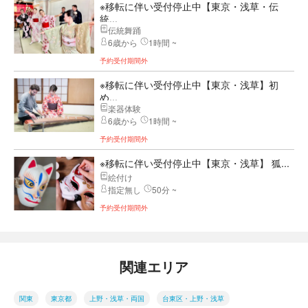
※移転に伴い受付停止中【東京・浅草・伝
統...
伝統舞踊
6歳から
1時間 ~
予約受付期間外
※移転に伴い受付停止中【東京・浅草】初
め...
楽器体験
6歳から
1時間 ~
予約受付期間外
※移転に伴い受付停止中【東京・浅草】 狐...
絵付け
指定無し
50分 ~
予約受付期間外
関連エリア
関東
東京都
上野・浅草・両国
台東区・上野・浅草