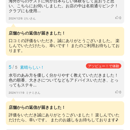
海外からのゲストに何か日本らしい体験をして貰おうと思
い、こちらにお伺いしました。お店の中は名前通りピンク！
クラブにも使用...
0
いいね
2024/12/6
けいさん
店舗からの返信が届きました！
口コミの評価をいただき、誠にありがとうございました。 楽
しんでいただけたら、幸いです！ またのご利用お待ちしてお
ります。
5
/
アソビュー！で体験
5
素晴らしい！
水引のあみ方を優しく分かりやすく教えていただきました！
色の順番、大きさについてなどもアドバイスいただき、とっ
ってもステキ...
0
いいね
2024/11/19
ミナミさん
店舗からの返信が届きました！
評価をいただき誠にありがとうございました！ 楽しんでいた
だけたら、幸いです。 またのお越しをお待ちしております♪