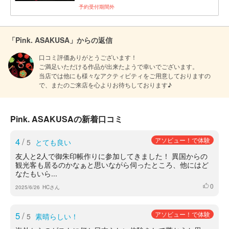
予約受付期間外
「Pink. ASAKUSA」からの返信
口コミ評価ありがとうございます！

ご満足いただける作品が出来たようで幸いでございます。

当店では他にも様々なアクティビティをご用意しておりますの
で、またのご来店を心よりお待ちしております♪
Pink. ASAKUSAの新着口コミ
4
/
アソビュー！で体験
5
とても良い
友人と2人で御朱印帳作りに参加してきました！ 異国からの
観光客も居るのかなぁと思いながら伺ったところ、他にはど
なたもいら...
0
いいね
2025/6/26
HCさん
5
/
アソビュー！で体験
5
素晴らしい！