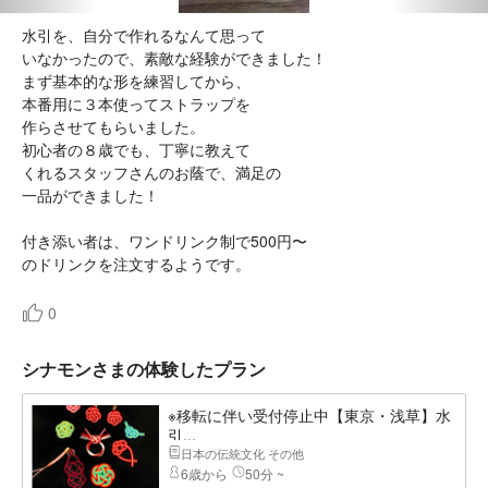
水引を、自分で作れるなんて思って
いなかったので、素敵な経験ができました！
まず基本的な形を練習してから、
本番用に３本使ってストラップを
作らさせてもらいました。
初心者の８歳でも、丁寧に教えて
くれるスタッフさんのお蔭で、満足の
一品ができました！
付き添い者は、ワンドリンク制で500円〜
のドリンクを注文するようです。
0
シナモンさまの体験したプラン
※移転に伴い受付停止中【東京・浅草】水
引...
日本の伝統文化 その他
6歳から
50分 ~