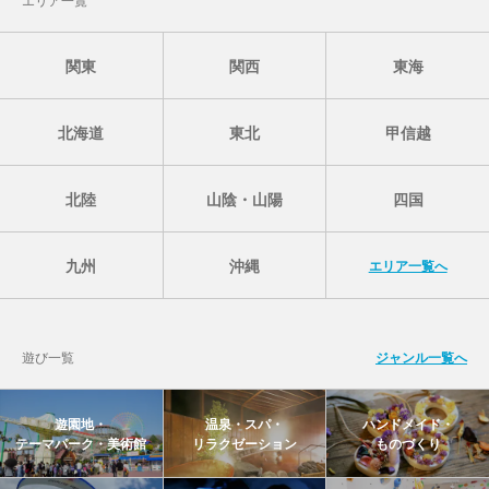
関東
関西
東海
北海道
東北
甲信越
北陸
山陰・山陽
四国
九州
沖縄
エリア一覧へ
遊び一覧
ジャンル一覧へ
遊園地・
温泉・スパ・
ハンドメイド・
テーマパーク・美術館
リラクゼーション
ものづくり