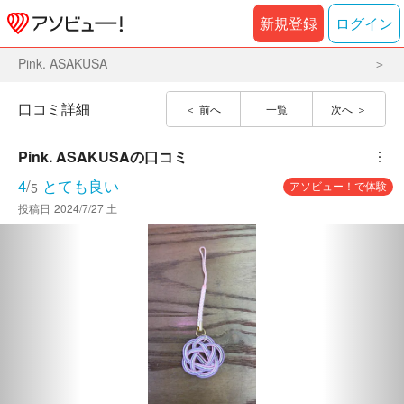
新規登録
ログイン
Pink. ASAKUSA
口コミ詳細
前へ
一覧
次へ
Pink. ASAKUSA
の口コミ
︙
4
/
とても良い
アソビュー！で体験
5
投稿日
2024/7/27 土