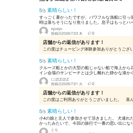
素晴らしい！
5
/
5
すっごく暑かったですが、パワフルな漁船に引っ
時は落ちそうになり焦りました。息子はもっとハー
syusyu
0
投稿日
2026/7/23 木
店舗からの返信があります！
素晴らしい！
5
/
5
クルーズ船とかの大型の船じゃない船で海上から
イン会場のサンビーチとは少し離れた静かな港から
にぼぼぼぼ
0
投稿日
2026/7/21 火
店舗からの返信があります！
この度はご利用ありがとうございました。 喜
素晴らしい！
5
/
5
小4の娘と主人で参加させて頂きました。 犬連れ
かったみたいで、今回の旅行で一番の思い出になりま
とも