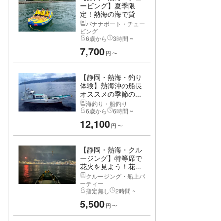
ービング】夏季限
定！熱海の海で貸
切...
バナナボート・チュー
ビング
6歳から
3時間 ~
7,700
円
〜
【静岡・熱海・釣り
体験】熱海沖の船長
オススメの季節の...
海釣り・船釣り
6歳から
6時間 ~
12,100
円
〜
【静岡・熱海・クル
ージング】特等席で
花火を見よう！花...
クルージング・船上パ
ーティー
指定無し
2時間 ~
5,500
円
〜