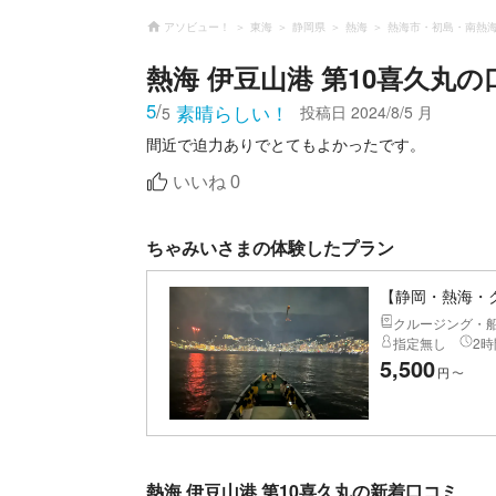
アソビュー！
東海
静岡県
熱海
熱海市・初島・南熱
熱海 伊豆山港 第10喜久丸
の
5
/
素晴らしい！
投稿日
2024/8/5 月
5
間近で迫力ありでとてもよかったです。
いいね
0
ちゃみいさまの体験したプラン
【静岡・熱海・
クルージング・
指定無し
2時
5,500
円
〜
熱海 伊豆山港 第10喜久丸の新着口コミ