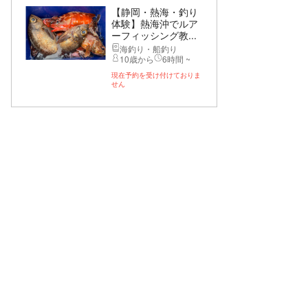
【静岡・熱海・釣り
体験】熱海沖でルア
ーフィッシング教...
海釣り・船釣り
10歳から
6時間 ~
現在予約を受け付けておりま
せん