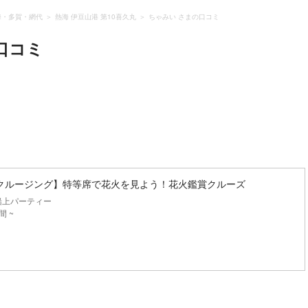
海・多賀・網代
熱海 伊豆山港 第10喜久丸
ちゃみい さまの口コミ
口コミ
クルージング】特等席で花火を見よう！花火鑑賞クルーズ
船上パーティー
間 ~