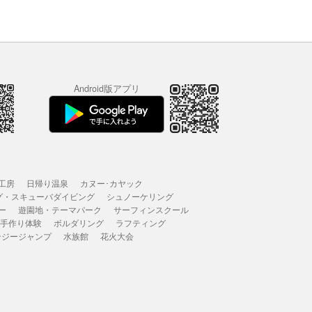
Android版アプリ
工房
日帰り温泉
カヌー･カヤック
グ・スキューバダイビング
シュノーケリング
ー
遊園地・テーマパーク
サーフィンスクール
 手作り体験
ボルダリング
ラフティング
ンジージャンプ
水族館
花火大会