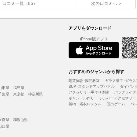
口コミ一覧（85）
次の口コミへ
アプリをダウンロード
iPhone版アプリ
おすすめのジャンルから探す
陶芸体験･陶芸教室
ガラス細工･ガラス
SUP･スタンドアップパドル
ダイビン
山形県
福島県
アクセサリー手作り体験
パラグライダ
千葉県
東京都
神奈川県
キャンドル作り
シルバーアクセサリー
着物・浴衣レンタル
脱出ゲーム
バ
奈良県
和歌山県
山口県