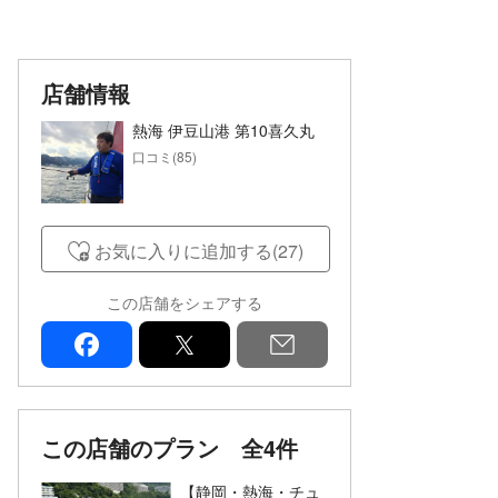
店舗情報
熱海 伊豆山港 第10喜久丸
口コミ(85)
お気に入りに追加する(27)
この店舗をシェアする
facebook
x
mail
この店舗のプラン
全4件
【静岡・熱海・チュ