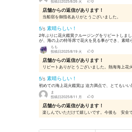
0
投稿日
2025/8/26 火
店舗からの返信があります！
当船宿を御指名ありがとうございました。
素晴らしい！
5
/
5
2年ぶりに花火鑑賞クルージングをリピートしま
が、海の上の特等席で花火を見る事ができ、素晴ら
もも
0
投稿日
2025/8/19 火
店舗からの返信があります！
素晴らしい！
5
/
5
初めての海上花火鑑賞は 迫力満点で、とてもいい
ま
0
投稿日
2025/8/11 月
店舗からの返信があります！