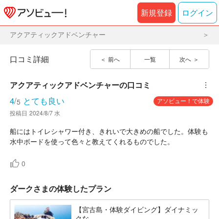
新規登録
ログイン
アクアティックアドベンチャー
口コミ詳細
前へ
一覧
次へ
アクアティックアドベンチャー
の口コミ
︙
4
/
とても良い
アソビュー！で体験
5
投稿日
2024/8/7 水
船にはトイレシャワー付き、きれいで大きめの船でした。体験も
水中ボードを使って色々と教えてくれるものでした。
0
ダークさまの体験したプラン
【宮古島・体験ダイビング】ダイナミッ
クな...