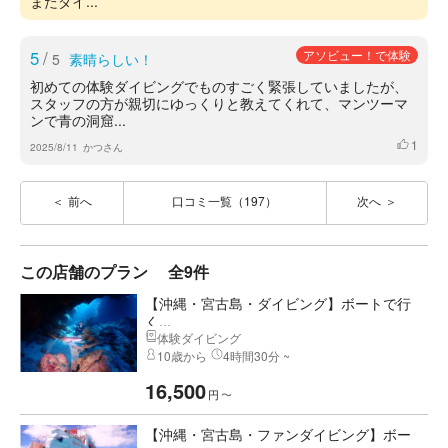
またダイ...
5
/
アソビュー！で体験
5
素晴らしい！
初めての体験ダイビングでものすごく緊張していましたが、
スタッフの方が親切にゆっくりと教えてくれて、マンツーマ
ンで青の洞窟...
1
いいね
2025/8/11
かつさん
前へ
口コミ一覧（197）
次へ
この店舗のプラン
全9件
【沖縄・宮古島・ダイビング】ボートで行
く...
体験ダイビング
10歳から
4時間30分 ~
16,500
円
〜
【沖縄・宮古島・ファンダイビング】ボー