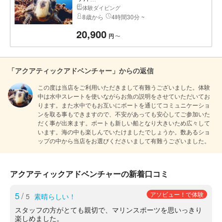
体験ダイビング
8歳から
4時間30分 ~
20,900
〜
円
「アクアティックアドベンチャー」からの返信
この度は当店をご利用いただきまして有難うございました。体験
中は水中スレートを使いながらお魚の説明をさせていただいてお
ります。また水中でもお互いにボートを通じてコミュニケーショ
ンを取る事もできますので、不安があっても安心してご参加いた
だく事が出来ます。ボートも新しい船となり大きいため広々して
います。海の中も楽しんでいたけましたでしょうか。数あるショ
ップの中から当店をお選びくださいまして有難うございました。
アクアティックアドベンチャーの新着口コミ
5
/
アソビュー！で体験
5
素晴らしい！
スタッフの方がとても親切で、マリンスポーツを思いっきり
楽しめました。