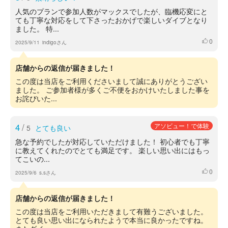
人気のプランで参加人数がマックスでしたが、臨機応変にと
ても丁寧な対応をして下さったおかげで楽しいダイブとなり
ました。 特...
0
いいね
2025/9/11
indigoさん
店舗からの返信が届きました！
この度は当店をご利用くださいまして誠にありがとうござい
ました。 ご参加者様が多くご不便をおかけいたしました事を
お詫びいた...
4
/
アソビュー！で体験
5
とても良い
急な予約でしたが対応していただけました！ 初心者でも丁寧
に教えてくれたのでとても満足です。 楽しい思い出にはもっ
てこいの...
0
いいね
2025/9/6
s.sさん
店舗からの返信が届きました！
この度は当店をご利用いただきまして有難うございました。
とても良い思い出になられたようで本当に良かったですね。