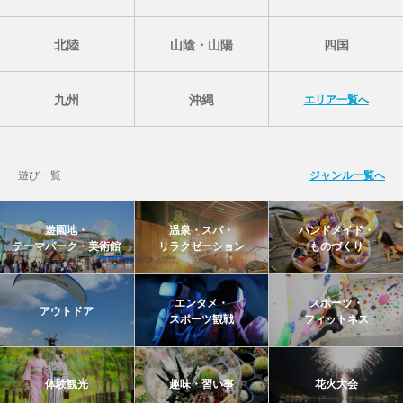
北陸
山陰・山陽
四国
九州
沖縄
エリア一覧へ
遊び一覧
ジャンル一覧へ
遊園地・
温泉・スパ・
ハンドメイド・
テーマパーク・美術館
リラクゼーション
ものづくり
エンタメ・
スポーツ・
アウトドア
スポーツ観戦
フィットネス
体験観光
趣味・習い事
花火大会