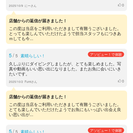
0
いいね
2025/10/9
にーさん
店舗からの返信が届きました！
この度は当店をご利用いただきまして有難うございました。
とっても楽しんでいただけたようで担当スタッフもにつきあ
ｍしても今...
5
/
アソビュー！で体験
5
素晴らしい！
久しぶりにダイビングしましたが、とても楽しめました。写
真や動画もいい思い出になりました。またお魚に会いにいき
たいです。
0
いいね
2025/10/2
Fumiさん
店舗からの返信が届きました！
この度は当店をご利用いただきまして有難うございました。
とても楽しんでいただけたようでお魚にもいっぱい出会え良
い思い出が...
5
/
アソビュー！で体験
5
素晴らしい！