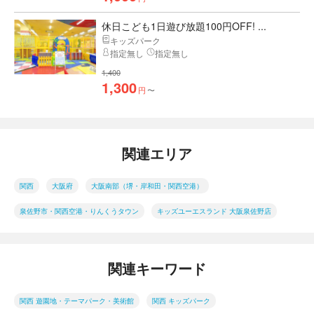
休日こども1日遊び放題100円OFF! ...
キッズパーク
指定無し
指定無し
1,400
1,300
円
〜
関連エリア
関西
大阪府
大阪南部（堺・岸和田・関西空港）
泉佐野市・関西空港・りんくうタウン
キッズユーエスランド 大阪泉佐野店
関連キーワード
関西 遊園地・テーマパーク・美術館
関西 キッズパーク