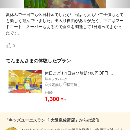
夏休みで平日でも休日料金でしたが、程よく人もいて子供もとて
も楽しく遊んでいました。出入り自由がありがたく、下にはフー
ドコート、スーパーもあるので食料を調達して1日遊べてよかっ
たです。
0
てんまんさまの体験したプラン
休日こども1日遊び放題100円OFF! ...
キッズパーク
指定無し
指定無し
1,400
1,300
〜
円
「キッズユーエスランド 大阪泉佐野店」からの返信
いつもキッズユーエスランド 大阪泉佐野店をご利用頂き誠にあり