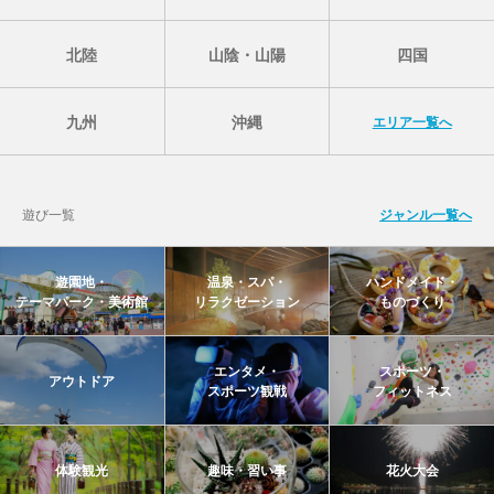
北陸
山陰・山陽
四国
九州
沖縄
エリア一覧へ
遊び一覧
ジャンル一覧へ
遊園地・
温泉・スパ・
ハンドメイド・
テーマパーク・美術館
リラクゼーション
ものづくり
エンタメ・
スポーツ・
アウトドア
スポーツ観戦
フィットネス
体験観光
趣味・習い事
花火大会