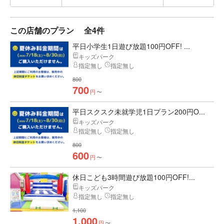
この店舗のプラン
全4件
平日小学生1日遊び放題100円OFF! ...
キッズパーク
指定無し
指定無し
800
700
円
〜
平日スクスク未就学児1日プラン200円O...
キッズパーク
指定無し
指定無し
800
600
円
〜
休日こども3時間遊び放題100円OFF!...
キッズパーク
指定無し
指定無し
1,100
1,000
円
〜