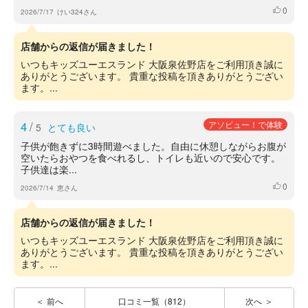
0
いいね
2026/7/17
けい324さん
店舗からの返信が届きました！
いつもキッズユーエスランド 大阪泉佐野店をご利用頂き誠に
ありがとうございます。 貴重な投稿を頂きありがとうござい
ます。...
4
/
アソビュー！で体験
5
とても良い
子供が飽きずに3時間遊べました。自由に休憩しながらお腹が
空いたらおやつを食べれるし、トイレも近いので安心です。
子供達は楽...
0
いいね
2026/7/14
恵さん
店舗からの返信が届きました！
いつもキッズユーエスランド 大阪泉佐野店をご利用頂き誠に
ありがとうございます。 貴重な投稿を頂きありがとうござい
ます。...
前へ
口コミ一覧（812）
次へ