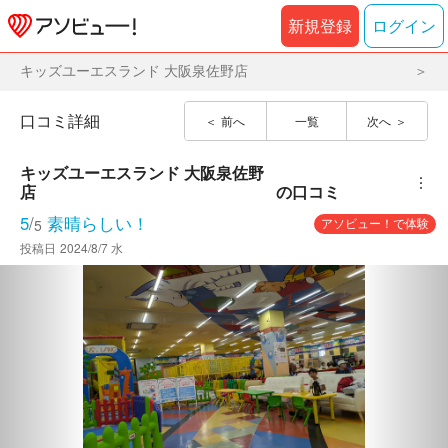
新規登録
ログイン
キッズユーエスランド 大阪泉佐野店
口コミ詳細
前へ
一覧
次へ
キッズユーエスランド 大阪泉佐野
︙
店
の口コミ
5
/
素晴らしい！
アソビュー！で体験
5
投稿日
2024/8/7 水