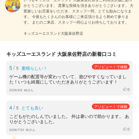
がとうございます。 貴重な投稿を頂きありがとうございます。 大
変嬉しいお言葉をいただき、スタッフ一同、とても励みになりま
す。 今後もたくさんのお客様にご来店頂けるよう努めて参りま
す。 またのご来店、スタッフ一同心よりお待ちしております。

キッズユーエスランド大阪泉佐野店
キッズユーエスランド 大阪泉佐野店の新着口コミ
5
/
アソビュー！で体験
5
素晴らしい！
ゲーム機の配置等が変わっていて、遊びやすくなっていまし
た！いつも綺麗にしていただきありがとうございます！
0
いいね
2026/8/8
akさん
4
/
アソビュー！で体験
5
とても良い
こどもがたのしんでいました。 外は暑いので助かります。 あ
りがとうございました。
0
いいね
2026/7/20
dcさん