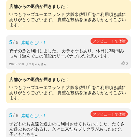
店舗からの返信が届きました！
いつもキッズユーエスランド 大阪泉佐野店をご利用頂き誠に
ありがとうございます。 貴重な投稿を頂きありがとうござい
ます。...
5
/
アソビュー！で体験
5
素晴らしい！
双子の孫と利用しました。 カラオケもあり、休日に3時間み
っちり遊んでこの値段はリーズナブルだと思います。
0
いいね
2026/7/19
ゾロちゃんさん
店舗からの返信が届きました！
いつもキッズユーエスランド 大阪泉佐野店をご利用頂き誠に
ありがとうございます。 貴重な投稿を頂きありがとうござい
ます。...
5
/
アソビュー！で体験
5
素晴らしい！
子どものお友達と遊ぶのに利用させてもらいました。たくさ
ん遊ぶものがあるし、久々に来たらプリクラがあったので、
子どもたちも...