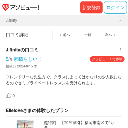
新規登録
ログイン
J.finity
口コミ詳細
前へ
一覧
次へ
J.finity
の口コミ
︙
5
/
素晴らしい！
アソビュー！で体験
5
投稿日
2024/8/15 木
フレンドリーな先生方で、クラスによってはかなりの少人数にな
るのでセミプライベートレッスンを受けられます。
0
Elleloveさまの体験したプラン
超特割！【70％割引】福岡市南区で“カ
ラ...