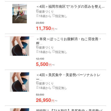
＜4回＞福岡市南区で“カラダの歪みを整え...
健康づくり
18歳から
指定無し
23,500
11,750
円
〜
＜単発＞ぽっこりお腹解消・ねこ背改善・
膣...
健康づくり
18歳から
指定無し
12,100
5,500
円
〜
＜4回＞美尻集中・美姿勢パーソナルトレ
ー...
健康づくり
18歳から
指定無し
53,900
26,950
円
〜
超特割！【71％割引】美尻集中・美姿勢パ...