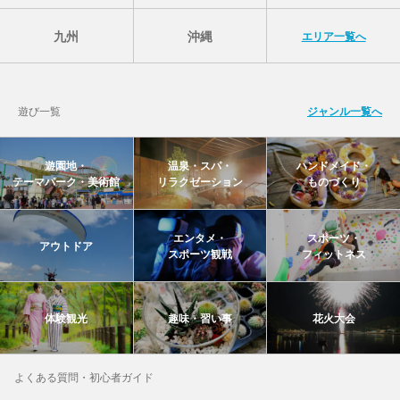
九州
沖縄
エリア一覧へ
遊び一覧
ジャンル一覧へ
遊園地・
温泉・スパ・
ハンドメイド・
テーマパーク・美術館
リラクゼーション
ものづくり
エンタメ・
スポーツ・
アウトドア
スポーツ観戦
フィットネス
体験観光
趣味・習い事
花火大会
よくある質問・初心者ガイド