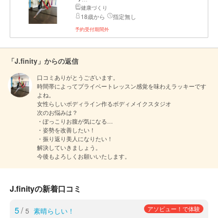
健康づくり
18歳から
指定無し
予約受付期間外
「J.finity」からの返信
口コミありがとうございます。

時間帯によってプライベートレッスン感覚を味わえラッキーです
よね。

女性らしいボディライン作るボディメイクスタジオ

次のお悩みは？

・ぽっこりお腹が気になる…

・姿勢を改善したい！             

・振り返り美人になりたい！

解決していきましょう。

今後もよろしくお願いいたします。
J.finityの新着口コミ
5
/
アソビュー！で体験
5
素晴らしい！