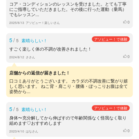
コア・コンディションのレッスンを受けました。とても丁寧
にご指導していただきました。その後に行った運動（乗馬）
でもレッスン...
0
いいね
2025/6/13
アソビュー！楽しいさん
5
/
アソビュー！で体験
5
素晴らしい！
すごく楽しく体の不調が改善されました！
0
いいね
2024/8/12
ささん
店舗からの返信が届きました！
口コミありがとうございます。 カラダの不調改善に繋がり嬉
しく思います。 ねこ背・肩こり・腰痛・ぽっこりお腹は全て
姿勢から...
5
/
アソビュー！で体験
5
素晴らしい！
身体〜充分解してから伸ばすので年齢関係なく怪我なく取り
組めます♡おすすめします
0
いいね
2023/4/10
はなさん