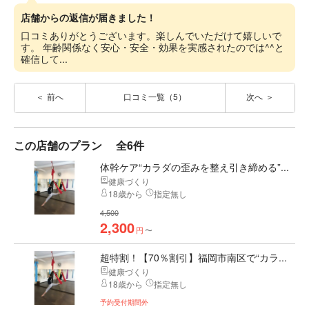
店舗からの返信が届きました！
口コミありがとうございます。楽しんでいただけて嬉しいで
す。 年齢関係なく安心・安全・効果を実感されたのでは^^と
確信して...
前へ
口コミ一覧（5）
次へ
この店舗のプラン
全6件
体幹ケア“カラダの歪みを整え引き締める”...
健康づくり
18歳から
指定無し
4,500
2,300
円
〜
超特割！【70％割引】福岡市南区で“カラ...
健康づくり
18歳から
指定無し
予約受付期間外