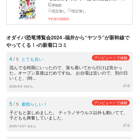
博物館
指定無し
指定無し
予約受付期間外
オダイバ恐竜博覧会2024 -福井から“ヤツラ”が新幹線で
やってくる！-の新着口コミ
4
/
アソビュー！で体験
5
とても良い
混んでる時期にいったので、落ち着いてから行けば良かっ
た。オープン直後はだめですね。 お台場は近いので、別の日
いくと、(時...
0
いいね
2026/5/6
miさん
5
/
アソビュー！で体験
5
素晴らしい！
子どもと楽しめました。 ティラノサウルス以外も動いてて、
子どもも興奮していました、
0
いいね
2025/12/27
aiさん