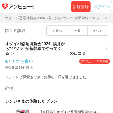
新規登録
ログイン
オダイバ恐竜博覧会2024 -福井から“ヤツラ”が新幹線でやってくる！-
口コミ詳細
前へ
一覧
次へ
オダイバ恐竜博覧会2024 -福井か
ら“ヤツラ”が新幹線でやってく
︙
る！-
の口コミ
4
/
とても良い
アソビュー！で体験
5
投稿日
2024/8/15 木
フジテレビ探索もできてお得な一日を過ごせました。
0
シンジさまの体験したプラン
【当日券】オダイバ恐竜博覧会2024 -...