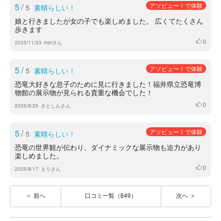
5
/
アソビュー！で体験
5
素晴らしい！
娘と行きましたが女の子でも楽しめました。 広くてたくさん
歩きます
0
いいね
2025/11/23
merさん
5
/
アソビュー！で体験
5
素晴らしい！
恐竜大好きな息子のために見に行きました！福井県立恐竜博
物館の展示物が見られる貴重な機会でした！
0
いいね
2025/8/25
さとしんさん
5
/
アソビュー！で体験
5
素晴らしい！
恐竜の世界観が伝わり、ダイナミックな展示物も迫力があり
楽しめました。
0
いいね
2025/8/17
えりさん
前へ
口コミ一覧（849）
次へ