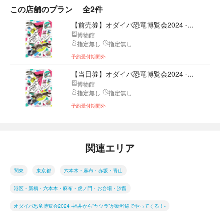
この店舗のプラン
全2件
【前売券】オダイバ恐竜博覧会2024 -...
博物館
指定無し
指定無し
予約受付期間外
【当日券】オダイバ恐竜博覧会2024 -...
博物館
指定無し
指定無し
予約受付期間外
関連エリア
関東
東京都
六本木・麻布・赤坂・青山
港区・新橋・六本木・麻布・虎ノ門・お台場・汐留
オダイバ恐竜博覧会2024 -福井から“ヤツラ”が新幹線でやってくる！-