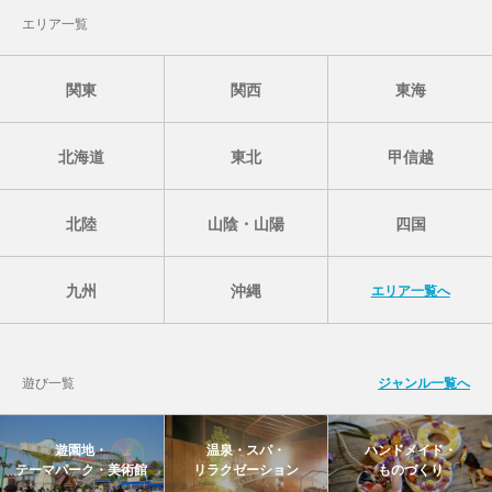
エリア一覧
関東
関西
東海
北海道
東北
甲信越
北陸
山陰・山陽
四国
九州
沖縄
エリア一覧へ
遊び一覧
ジャンル一覧へ
遊園地・
温泉・スパ・
ハンドメイド・
テーマパーク・美術館
リラクゼーション
ものづくり