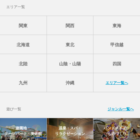
エリア一覧
関東
関西
東海
北海道
東北
甲信越
北陸
山陰・山陽
四国
九州
沖縄
エリア一覧へ
遊び一覧
ジャンル一覧へ
遊園地・
温泉・スパ・
ハンドメイド・
テーマパーク・美術館
リラクゼーション
ものづくり