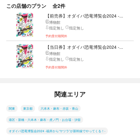
この店舗のプラン
全2件
【前売券】オダイバ恐竜博覧会2024 -...
博物館
指定無し
指定無し
予約受付期間外
【当日券】オダイバ恐竜博覧会2024 -...
博物館
指定無し
指定無し
予約受付期間外
関連エリア
関東
東京都
六本木・麻布・赤坂・青山
港区・新橋・六本木・麻布・虎ノ門・お台場・汐留
オダイバ恐竜博覧会2024 -福井から“ヤツラ”が新幹線でやってくる！-