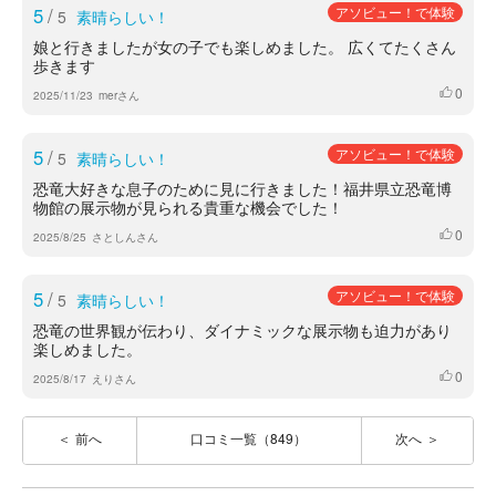
5
/
アソビュー！で体験
5
素晴らしい！
娘と行きましたが女の子でも楽しめました。 広くてたくさん
歩きます
0
いいね
2025/11/23
merさん
5
/
アソビュー！で体験
5
素晴らしい！
恐竜大好きな息子のために見に行きました！福井県立恐竜博
物館の展示物が見られる貴重な機会でした！
0
いいね
2025/8/25
さとしんさん
5
/
アソビュー！で体験
5
素晴らしい！
恐竜の世界観が伝わり、ダイナミックな展示物も迫力があり
楽しめました。
0
いいね
2025/8/17
えりさん
前へ
口コミ一覧（849）
次へ