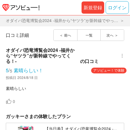
新規登録
ログイン
オダイバ恐竜博覧会2024 -福井から“ヤツラ”が新幹線でやってくる！-
口コミ詳細
前へ
一覧
次へ
オダイバ恐竜博覧会2024 -福井か
ら“ヤツラ”が新幹線でやってく
︙
る！-
の口コミ
5
/
素晴らしい！
アソビュー！で体験
5
投稿日
2024/8/18 日
素晴らしい
0
ガッキーさまの体験したプラン
【当日券】オダイバ恐竜博覧会2024 -...