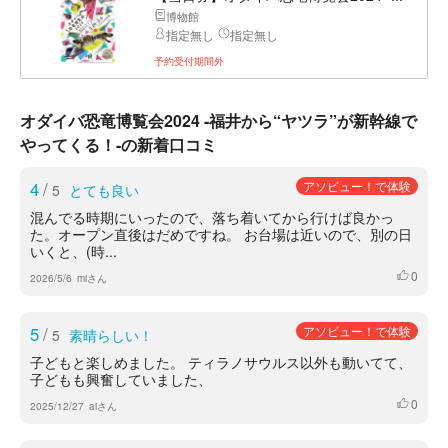
博物館
指定無し
指定無し
予約受付期間外
オダイバ恐竜博覧会2024 -福井から“ヤツラ”が新幹線で
やってくる！-の新着口コミ
4
/
アソビュー！で体験
5
とても良い
混んでる時期にいったので、落ち着いてから行けば良かっ
た。オープン直後はだめですね。 お台場は近いので、別の日
いくと、(時...
0
いいね
2026/5/6
miさん
5
/
アソビュー！で体験
5
素晴らしい！
子どもと楽しめました。 ティラノサウルス以外も動いてて、
子どもも興奮していました、
0
いいね
2025/12/27
aiさん