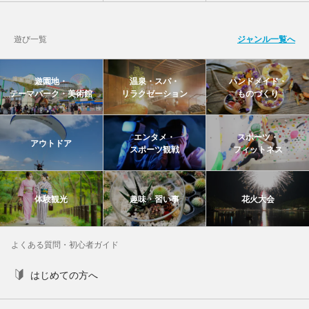
遊び一覧
ジャンル一覧へ
遊園地・
温泉・スパ・
ハンドメイド・
テーマパーク・美術館
リラクゼーション
ものづくり
エンタメ・
スポーツ・
アウトドア
スポーツ観戦
フィットネス
体験観光
趣味・習い事
花火大会
よくある質問・初心者ガイド
はじめての方へ