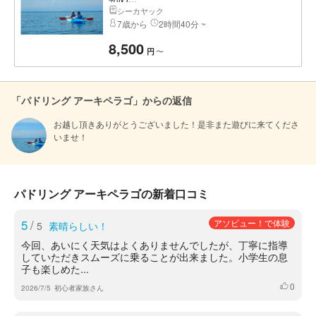
シーカヤック
7歳から
2時間40分 ~
8,500
〜
円
「パドリング アーキペラゴ」からの返信
お越し頂きありがとうございました！是非また遊びに来てくださ
いませ！
パドリング アーキペラゴの新着口コミ
5
/
アソビュー！で体験
5
素晴らしい！
今回、あいにく天気はよくありませんでしたが、丁寧に指導
していただきスムーズに乗ることが出来ました。小学生の息
子も楽しめた...
0
いいね
2026/7/5
初心者家族さん