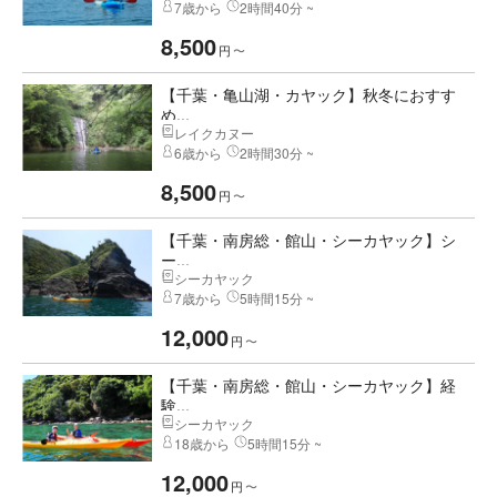
7歳から
2時間40分 ~
8,500
円
〜
【千葉・亀山湖・カヤック】秋冬におすす
め...
レイクカヌー
6歳から
2時間30分 ~
8,500
円
〜
【千葉・南房総・館山・シーカヤック】シ
ー...
シーカヤック
7歳から
5時間15分 ~
12,000
円
〜
【千葉・南房総・館山・シーカヤック】経
験...
シーカヤック
18歳から
5時間15分 ~
12,000
円
〜