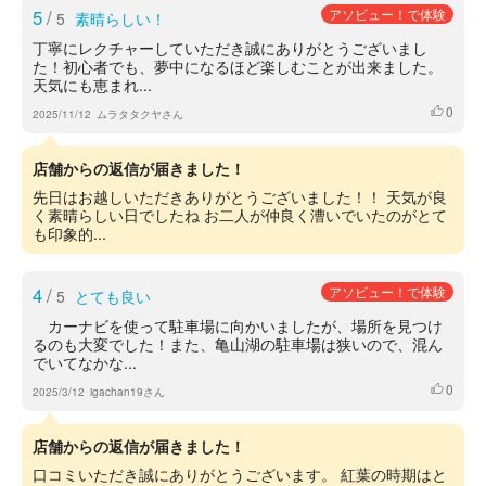
5
/
アソビュー！で体験
5
素晴らしい！
丁寧にレクチャーしていただき誠にありがとうございまし
た！初心者でも、夢中になるほど楽しむことが出来ました。
天気にも恵まれ...
0
いいね
2025/11/12
ムラタタクヤさん
店舗からの返信が届きました！
先日はお越しいただきありがとうございました！！ 天気が良
く素晴らしい日でしたね お二人が仲良く漕いでいたのがとて
も印象的...
4
/
アソビュー！で体験
5
とても良い
カーナビを使って駐車場に向かいましたが、場所を見つけ
るのも大変でした！また、亀山湖の駐車場は狭いので、混ん
でいてなかな...
0
いいね
2025/3/12
igachan19さん
店舗からの返信が届きました！
口コミいただき誠にありがとうございます。 紅葉の時期はと