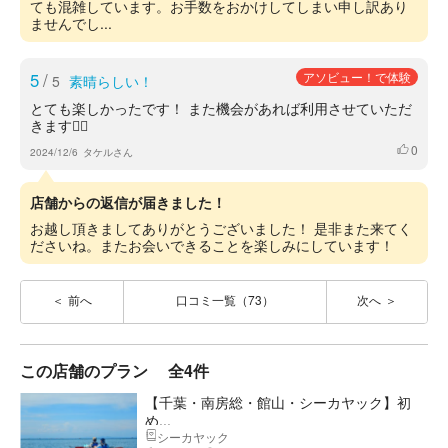
ても混雑しています。お手数をおかけしてしまい申し訳あり
ませんでし...
5
/
アソビュー！で体験
5
素晴らしい！
とても楽しかったです！ また機会があれば利用させていただ
きます🙇‍♂️
0
いいね
2024/12/6
タケルさん
店舗からの返信が届きました！
お越し頂きましてありがとうございました！ 是非また来てく
ださいね。またお会いできることを楽しみにしています！
前へ
口コミ一覧（73）
次へ
この店舗のプラン
全4件
【千葉・南房総・館山・シーカヤック】初
め...
シーカヤック