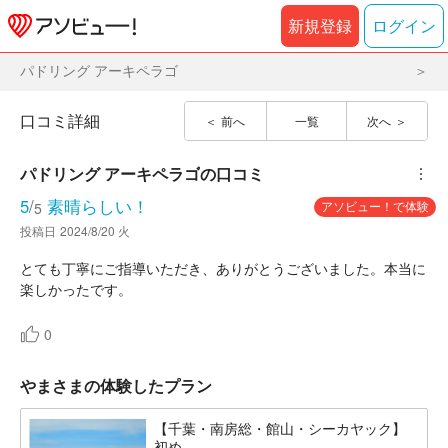
新規登録
ログイン
パドリング アーキペラゴ
口コミ詳細
前へ
一覧
次へ
パドリング アーキペラゴ
の口コミ
︙
5
/
素晴らしい！
アソビュー！で体験
5
投稿日
2024/8/20 火
とても丁寧にご指導いただき、ありがとうございました。本当に
楽しかったです。
0
やまさまの体験したプラン
【千葉・南房総・館山・シーカヤック】
初め...