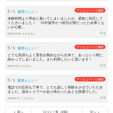
5
/
アソビュー！で体験
5
素晴らしい！
体験時間より早めに着いてしまいましたが、柔軟に対応して
くださいました！ 10月後半かつ前日が雨だったため寒くな
いか心配...
0
いいね
2025/10/25
まりもさん
5
/
アソビュー！で体験
5
素晴らしい！
とても気持ちよく景色を眺めながら出来て、あっという間に
終わってしまいました。また利用したいと思います！
0
いいね
2025/10/4
のりさん
5
/
アソビュー！で体験
5
素晴らしい！
電話での応対も丁寧で、とても楽しく体験をさせていただき
ました。温水シャワーがあり終わったあとも快適でした。
0
いいね
2025/9/15
こりんさん
前へ
口コミ一覧（238）
次へ