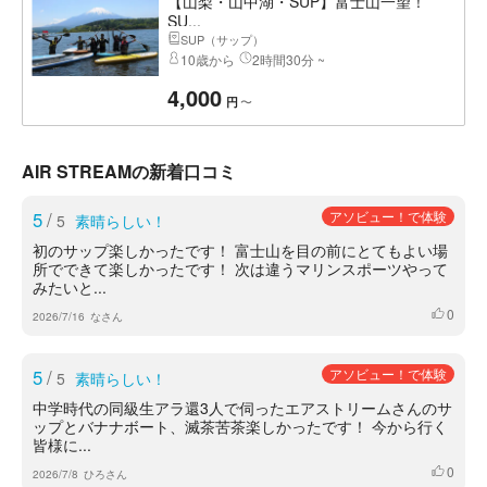
【山梨・山中湖・SUP】富士山一望！
SU...
SUP（サップ）
10歳から
2時間30分 ~
4,000
〜
円
AIR STREAMの新着口コミ
5
/
アソビュー！で体験
5
素晴らしい！
初のサップ楽しかったです！ 富士山を目の前にとてもよい場
所でできて楽しかったです！ 次は違うマリンスポーツやって
みたいと...
0
いいね
2026/7/16
なさん
5
/
アソビュー！で体験
5
素晴らしい！
中学時代の同級生アラ還3人で伺ったエアストリームさんのサ
ップとバナナボート、滅茶苦茶楽しかったです！ 今から行く
皆様に...
0
いいね
2026/7/8
ひろさん