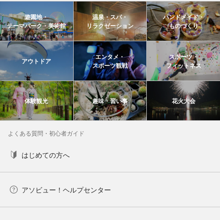
遊園地・
温泉・スパ・
ハンドメイド・
テーマパーク・美術館
リラクゼーション
ものづくり
エンタメ・
スポーツ・
アウトドア
スポーツ観戦
フィットネス
体験観光
趣味・習い事
花火大会
よくある質問・初心者ガイド
はじめての方へ
アソビュー！ヘルプセンター