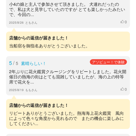
小4の娘と主人で参加させて頂きました。 犬連れだったの
で、私は犬と見学していたのですが とても楽しかったみたい
で、今回の...
0
いいね
2025/8/26
ともさん
店舗からの返信が届きました！
当船宿を御指名ありがとうございました。
5
/
アソビュー！で体験
5
素晴らしい！
2年ぶりに花火鑑賞クルージングをリピートしました。花火開
催日の熱海の街はとても混雑していましたが、海の上の特等
席で花火を...
0
いいね
2025/8/19
ももさん
店舗からの返信が届きました！
リピートありがとうございました。熱海海上花火鑑賞 風向
によって色々な角度から見れるので またの機会に楽しみに
してください...