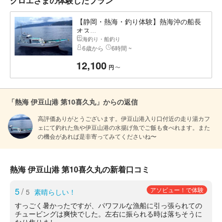
クロエさまの体験したプラン
【静岡・熱海・釣り体験】熱海沖の船長
オス...
海釣り・船釣り
6歳から
6時間 ~
12,100
〜
円
「熱海 伊豆山港 第10喜久丸」からの返信
高評価ありがとうございます。伊豆山港入り口付近の走り湯カフ
ェにて釣れた魚や伊豆山港の水揚げ魚でご飯も食べれます。また
の機会があれば是非寄ってみてくださいね〜
熱海 伊豆山港 第10喜久丸の新着口コミ
5
/
アソビュー！で体験
5
素晴らしい！
すっごく暑かったですが、パワフルな漁船に引っ張られての
チュービングは爽快でした。左右に振られる時は落ちそうに