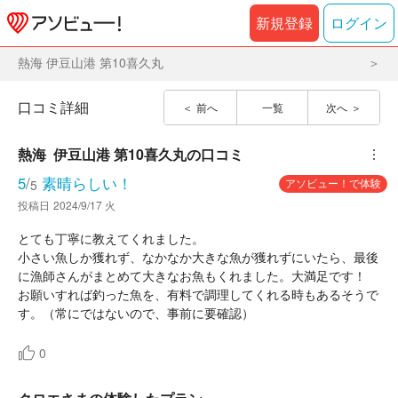
新規登録
ログイン
熱海 伊豆山港 第10喜久丸
口コミ詳細
前へ
一覧
次へ
熱海  伊豆山港 第10喜久丸
の口コミ
︙
5
/
素晴らしい！
アソビュー！で体験
5
投稿日
2024/9/17 火
とても丁寧に教えてくれました。
小さい魚しか獲れず、なかなか大きな魚が獲れずにいたら、最後
に漁師さんがまとめて大きなお魚もくれました。大満足です！
お願いすれば釣った魚を、有料で調理してくれる時もあるそうで
す。（常にではないので、事前に要確認）
0