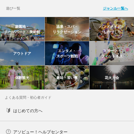
遊び一覧
ジャンル一覧へ
遊園地・
温泉・スパ・
ハンドメイド・
テーマパーク・美術館
リラクゼーション
ものづくり
エンタメ・
スポーツ・
アウトドア
スポーツ観戦
フィットネス
体験観光
趣味・習い事
花火大会
よくある質問・初心者ガイド
はじめての方へ
アソビュー！ヘルプセンター