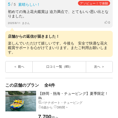
5
/
アソビュー！で体験
5
素晴らしい！
初めての海上花火鑑賞は 迫力満点で、とてもいい思い出とな
りました。
0
いいね
2025/8/11
まさん
店舗からの返信が届きました！
楽しんでいただけて嬉しいです。今後も 安全で快適な花火
鑑賞サポートを心がけてまいります。またご利用お願いしま
す。
前へ
口コミ一覧（85）
次へ
この店舗のプラン
全4件
【静岡・熱海・チュービング】夏季限定！
熱...
バナナボート・チュービング
6歳から
3時間 ~
7,700
円
〜