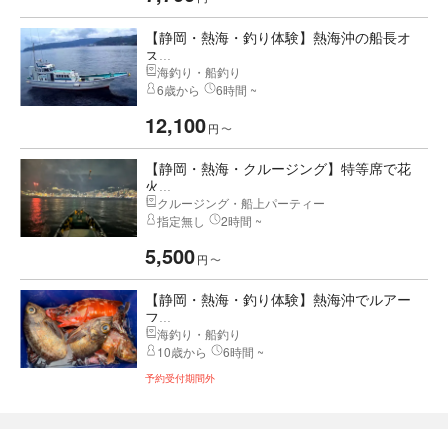
【静岡・熱海・釣り体験】熱海沖の船長オ
ス...
海釣り・船釣り
6歳から
6時間 ~
12,100
円
〜
【静岡・熱海・クルージング】特等席で花
火...
クルージング・船上パーティー
指定無し
2時間 ~
5,500
円
〜
【静岡・熱海・釣り体験】熱海沖でルアー
フ...
海釣り・船釣り
10歳から
6時間 ~
予約受付期間外