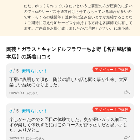
ただ、ゆっくり作っていきたいというご要望の方が圧倒的に多い
ので＋αのサービスを通常付けさせてもらっている場合が多いの
です（ろくろの練習等）連休等は込み合いますが短縮することな
くご期待に応え付加サービスを維持する方針を各講師で共有して
ます。ご迷惑をお掛け致しましたがご理解ください。代表小崎。
陶芸＊ガラス＊キャンドルフラワーちよ野【名古屋駅前
本店】の新着口コミ
5
/
アソビュー！で体験
5
素晴らしい！
丁寧に説明して頂き、陶芸の詳しい話も聞く事が出来、大変
楽しい経験になりました。
0
いいね
2026/6/14
ふたさん
5
/
アソビュー！で体験
5
素晴らしい！
楽しかったので２回目の体験でした。奥が深いガラス細工で
すが楽しく体験するにはこのコースがぴったりだと思いまし
た。ありがと...
0
いいね
2025/9/13
にゃーのさん