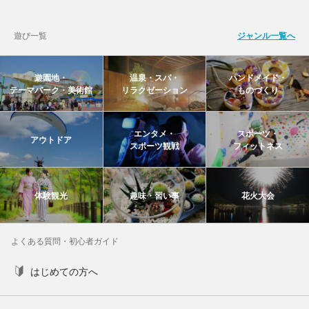
遊び一覧
ジャンル一覧へ
遊園地・
温泉・スパ・
ハンドメイド・
テーマパーク・美術館
リラクゼーション
ものづくり
エンタメ・
スポーツ・
アウトドア
スポーツ観戦
フィットネス
体験観光
趣味・習い事
花火大会
よくある質問・初心者ガイド
はじめての方へ