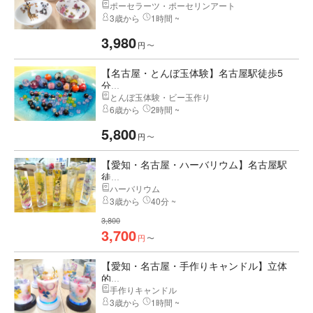
ポーセラーツ・ポーセリンアート
3歳から
1時間 ~
3,980
円
〜
【名古屋・とんぼ玉体験】名古屋駅徒歩5
分...
とんぼ玉体験・ビー玉作り
6歳から
2時間 ~
5,800
円
〜
【愛知・名古屋・ハーバリウム】名古屋駅
徒...
ハーバリウム
3歳から
40分 ~
3,800
3,700
円
〜
【愛知・名古屋・手作りキャンドル】立体
的...
手作りキャンドル
3歳から
1時間 ~