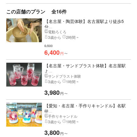
この店舗のプラン
全16件
【名古屋・陶芸体験】名古屋駅より徒歩5
分...
電動ろくろ
3歳から
2時間 ~
6,500
6,400
円
〜
【名古屋・サンドブラスト体験】名古屋駅
よ...
サンドブラスト体験
3歳から
1時間 ~
3,980
円
〜
【愛知・名古屋・手作りキャンドル】名駅
徒...
手作りキャンドル
3歳から
1時間 ~
3,800
円
〜