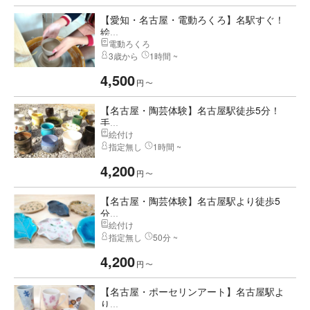
【愛知・名古屋・電動ろくろ】名駅すぐ！
絵...
電動ろくろ
3歳から
1時間 ~
4,500
円
〜
【名古屋・陶芸体験】名古屋駅徒歩5分！
手...
絵付け
指定無し
1時間 ~
4,200
円
〜
【名古屋・陶芸体験】名古屋駅より徒歩5
分...
絵付け
指定無し
50分 ~
4,200
円
〜
【名古屋・ポーセリンアート】名古屋駅よ
り...