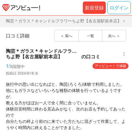
新規登録
ログイン
陶芸＊ガラス＊キャンドルフラワーちよ野【名古屋駅前本店】
口コミ詳細
前へ
一覧
次へ
陶芸＊ガラス＊キャンドルフラワー
︙
ちよ野【名古屋駅前本店】
の口コミ
1
/
アソビュー！で体験
5段階中
投稿日
2024/9/18 水
旅行中の思い出になればと、陶芸(ろくろ)体験で利用しました。
他にもガラスなどいろいろな種類の体験を行っているようです
が、
教える方がほぼお一人で全く間に合っていません。
体験目安時間に終わる見込みがなく、次のお店も予約してあった
ので
自分たちの枠より前のに来ていた方たちに混ざって作業して、よ
うやく時間内に終えることができました。