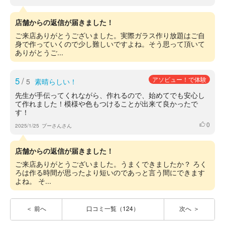
店舗からの返信が届きました！
ご来店ありがとうございました。実際ガラス作り放題はご自
身で作っていくので少し難しいですよね。そう思って頂いて
ありがとうご...
5
/
アソビュー！で体験
5
素晴らしい！
先生が手伝ってくれながら、作れるので、始めてでも安心し
て作れました！模様や色もつけることが出来て良かったで
す！
0
いいね
2025/1/25
プーさんさん
店舗からの返信が届きました！
ご来店ありがとうございました。うまくできましたか？ ろく
ろは作る時間が思ったより短いのであっと言う間にできます
よね。 そ...
前へ
口コミ一覧（124）
次へ