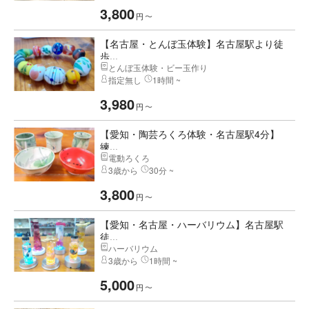
3,800
円
〜
【名古屋・とんぼ玉体験】名古屋駅より徒
歩...
とんぼ玉体験・ビー玉作り
指定無し
1時間 ~
3,980
円
〜
【愛知・陶芸ろくろ体験・名古屋駅4分】
練...
電動ろくろ
3歳から
30分 ~
3,800
円
〜
【愛知・名古屋・ハーバリウム】名古屋駅
徒...
ハーバリウム
3歳から
1時間 ~
5,000
円
〜