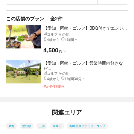
この店舗のプラン
全2件
【愛知・岡崎・ゴルフ】BBQ付きでエンジ...
ゴルフ その他
4歳から
4時間 ~
4,500
円
〜
【愛知・岡崎・ゴルフ】営業時間内好きな
だ...
ゴルフ その他
4歳から
1時間30分 ~
予約受付期間外
関連エリア
東海
愛知県
三河
岡崎市
岡崎高原ファミリーゴルフ