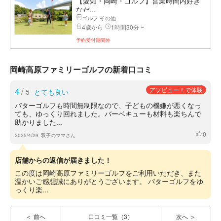
【愛知・岡崎・ゴルフ】営業時間内好き
なだ...
ゴルフ その他
4歳から
1時間30分 ~
予約受付期間外
岡崎高原ファミリーゴルフの新着口コミ
4
/
アソビュー！で体験
5
とても良い
パターゴルフも時間無制限なので、子どもの機嫌が悪くなっ
ても、ゆっくり回れました。バーベキューも材料も楽ちんで
助かりました...
0
いいね
2025/4/29
双子のママさん
店舗からの返信が届きました！
この度は岡崎高原ファミリーゴルフをご利用いただき、また
温かいご感想誠にありがとうございます。 パターゴルフをゆ
っくり楽...
前へ
口コミ一覧（3）
次へ