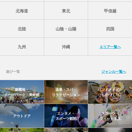
北海道
東北
甲信越
北陸
山陰・山陽
四国
九州
沖縄
エリア一覧へ
遊び一覧
ジャンル一覧へ
遊園地・
温泉・スパ・
ハンドメイド・
テーマパーク・美術館
リラクゼーション
ものづくり
エンタメ・
スポーツ・
アウトドア
スポーツ観戦
フィットネス