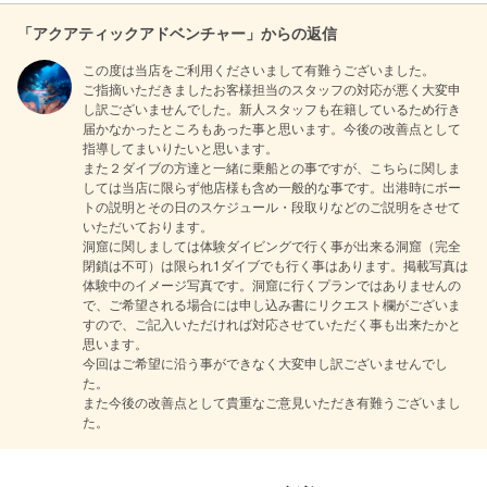
「アクアティックアドベンチャー」からの返信
この度は当店をご利用くださいまして有難うございました。

ご指摘いただきましたお客様担当のスタッフの対応が悪く大変申
し訳ございませんでした。新人スタッフも在籍しているため行き
届かなかったところもあった事と思います。今後の改善点として
指導してまいりたいと思います。

また２ダイブの方達と一緒に乗船との事ですが、こちらに関しま
しては当店に限らず他店様も含め一般的な事です。出港時にボー
トの説明とその日のスケジュール・段取りなどのご説明をさせて
いただいております。

洞窟に関しましては体験ダイビングで行く事が出来る洞窟（完全
閉鎖は不可）は限られ1ダイブでも行く事はあります。掲載写真は
体験中のイメージ写真です。洞窟に行くプランではありませんの
で、ご希望される場合には申し込み書にリクエスト欄がございま
すので、ご記入いただければ対応させていただく事も出来たかと
思います。

今回はご希望に沿う事ができなく大変申し訳ございませんでし
た。

また今後の改善点として貴重なご意見いただき有難うございまし
た。