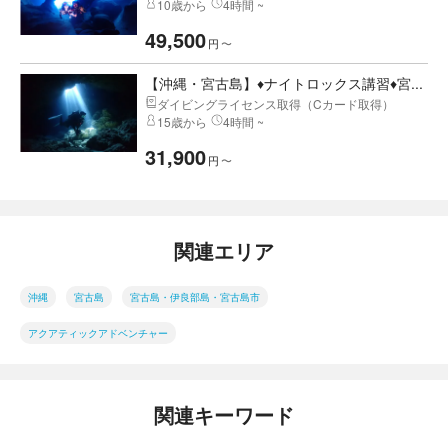
10歳から
4時間 ~
49,500
円
〜
【沖縄・宮古島】♦ナイトロックス講習♦宮...
ダイビングライセンス取得（Cカード取得）
15歳から
4時間 ~
31,900
円
〜
関連エリア
沖縄
宮古島
宮古島・伊良部島・宮古島市
アクアティックアドベンチャー
関連キーワード