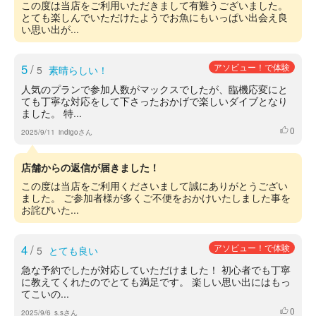
この度は当店をご利用いただきまして有難うございました。
とても楽しんでいただけたようでお魚にもいっぱい出会え良
い思い出が...
5
/
アソビュー！で体験
5
素晴らしい！
人気のプランで参加人数がマックスでしたが、臨機応変にと
ても丁寧な対応をして下さったおかげで楽しいダイブとなり
ました。 特...
0
いいね
2025/9/11
indigoさん
店舗からの返信が届きました！
この度は当店をご利用くださいまして誠にありがとうござい
ました。 ご参加者様が多くご不便をおかけいたしました事を
お詫びいた...
4
/
アソビュー！で体験
5
とても良い
急な予約でしたが対応していただけました！ 初心者でも丁寧
に教えてくれたのでとても満足です。 楽しい思い出にはもっ
てこいの...
0
いいね
2025/9/6
s.sさん