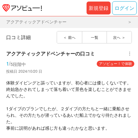
新規登録
ログイン
アクアティックアドベンチャー
口コミ詳細
前へ
一覧
次へ
アクアティックアドベンチャー
の口コミ
︙
1
/
アソビュー！で体験
5段階中
投稿日
2024/10/20 日
体験ダイビングと謳っていますが、初心者には優しくないです。
終始急かされてしまって落ち着いて景色を楽しむことができませ
んでした。
1ダイブのプランでしたが、２ダイブの方たちと一緒に乗船させ
られ、その方たちが潜っているあいだ船上でかなり待たされまし
た。
事前に説明があれば感じ方も違ったかなと思います。