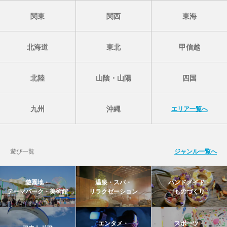
関東
関西
東海
北海道
東北
甲信越
北陸
山陰・山陽
四国
九州
沖縄
エリア一覧へ
遊び一覧
ジャンル一覧へ
遊園地・
温泉・スパ・
ハンドメイド・
テーマパーク・美術館
リラクゼーション
ものづくり
エンタメ・
スポーツ・