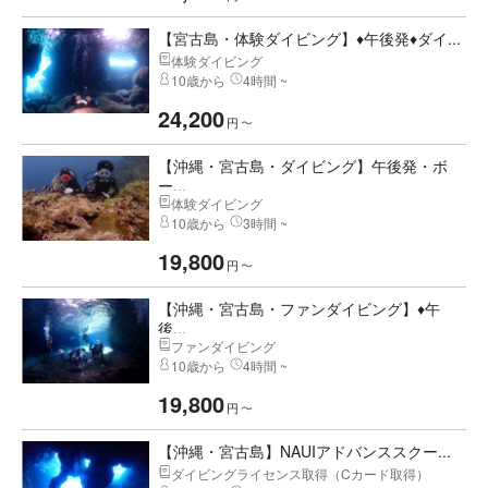
【宮古島・体験ダイビング】♦午後発♦ダイ...
体験ダイビング
10歳から
4時間 ~
24,200
円
〜
【沖縄・宮古島・ダイビング】午後発・ボ
ー...
体験ダイビング
10歳から
3時間 ~
19,800
円
〜
【沖縄・宮古島・ファンダイビング】♦午
後...
ファンダイビング
10歳から
4時間 ~
19,800
円
〜
【沖縄・宮古島】NAUIアドバンススクー...
ダイビングライセンス取得（Cカード取得）