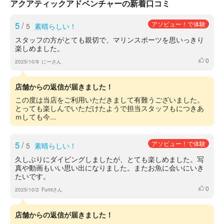
アクアティックアドベンチャーの新着口コミ
5
/
アソビュー！で体験
5
素晴らしい！
スタッフの方がとても親切で、マリンスポーツを思いっきり
楽しめました。
0
いいね
2025/10/9
にーさん
店舗からの返信が届きました！
この度は当店をご利用いただきまして有難うございました。
とっても楽しんでいただけたようで担当スタッフもにつきあ
ｍしても今...
5
/
アソビュー！で体験
5
素晴らしい！
久しぶりにダイビングしましたが、とても楽しめました。写
真や動画もいい思い出になりました。またお魚に会いにいき
たいです。
0
いいね
2025/10/2
Fumiさん
店舗からの返信が届きました！