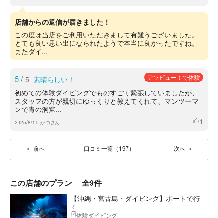
店舗からの返信が届きました！
この度は当店をご利用いただきまして有難うございました。
とても良い思い出になられたようで本当に良かったですね。
またダイ...
5
/
アソビュー！で体験
5
素晴らしい！
初めての体験ダイビングでものすごく緊張していましたが、
スタッフの方が親切にゆっくりと教えてくれて、マンツーマ
ンで青の洞窟...
1
いいね
2025/8/11
かつさん
前へ
口コミ一覧（197）
次へ
この店舗のプラン
全9件
【沖縄・宮古島・ダイビング】ボートで行
く...
体験ダイビング