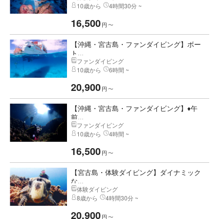
10歳から
4時間30分 ~
16,500
円
〜
【沖縄・宮古島・ファンダイビング】ボー
ト...
ファンダイビング
10歳から
6時間 ~
20,900
円
〜
【沖縄・宮古島・ファンダイビング】♦午
前...
ファンダイビング
10歳から
4時間 ~
16,500
円
〜
【宮古島・体験ダイビング】ダイナミック
な...
体験ダイビング
8歳から
4時間30分 ~
20,900
円
〜