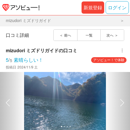
新規登録
ログイン
mizudori ミズドリガイド
口コミ詳細
前へ
一覧
次へ
mizudori ミズドリガイド
の口コミ
︙
5
/
素晴らしい！
アソビュー！で体験
5
投稿日
2024/11/9 土