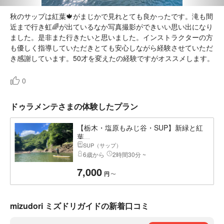
秋のサップは紅葉🍁がまじかで見れとても良かったです。滝も間
近まで行き虹🌈が出ているなか写真撮影ができいい思い出になり
ました。是非また行きたいと思いました。インストラクターの方
も優しく指導していただきとても安心しながら経験させていただ
き感謝しています。50才を変えたの経験ですがオススメします。
0
ドゥラメンテさまの体験したプラン
【栃木・塩原もみじ谷・SUP】新緑と紅
葉...
SUP（サップ）
6歳から
2時間30分 ~
7,000
〜
円
mizudori ミズドリガイドの新着口コミ