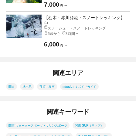
7,000
円
〜
【栃木・赤川源流・スノートレッキング】
自...
スノーシュー・スノートレッキング
6歳から
3時間 ~
6,000
円
〜
関連エリア
関東
栃木県
那須・板室
mizudori ミズドリガイド
関連キーワード
関東 ウォータースポーツ・マリンスポーツ
関東 SUP（サップ）