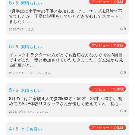
5
/
アソビュー！で体験
5
素晴らしい！
7月半ばに小学生の子供と参加しました。 サップ未経験で不
安でしたが、丁寧に説明をしていただき安心してスタートし
ました！ ...
0
いいね
2026/7/17
りさん
5
/
アソビュー！で体験
5
素晴らしい！
インスクトラクターの方がとても親切な方なので 今回3回目
ですがまた、妻と参加させていただきました。ダム湖から見
る紅葉がと...
0
いいね
2025/11/15
ドゥラメンテさん
5
/
アソビュー！で体験
5
素晴らしい！
8月の半ばに家族４人で参加(63才・50才・23才・20才)。初
めてのSUP体験🔰スタッフさんが優しく教えてくれ、初心...
0
いいね
2025/10/11
あっこママさん
4
/
アソビュー！で体験
5
とても良い