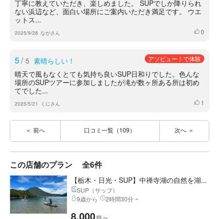
丁寧に教えていただき、楽しめました。 SUPでしか降りられ
ない浜辺など、面白い場所にご案内いただき満足です。 ウエ
ットス...
0
いいね
2025/9/28
ながさん
5
/
アソビュー！で体験
5
素晴らしい！
晴天で風もなくとても気持ち良いSUP日和りでした。色んな
場所のSUPツアーに参加しましたが滝が数ヶ所ある所は初め
てでした...
1
いいね
2025/5/21
くにさん
前へ
口コミ一覧（109）
次へ
この店舗のプラン
全6件
【栃木・日光・SUP】中禅寺湖の自然を湖...
SUP（サップ）
9歳から
2時間30分 ~
8,000
円
〜