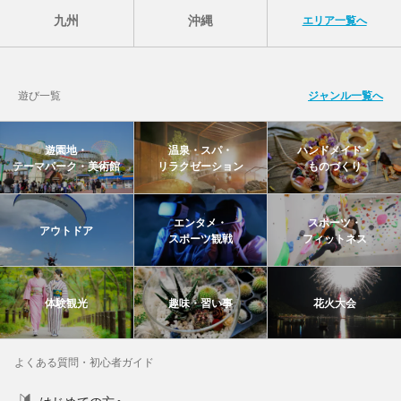
九州
沖縄
エリア一覧へ
遊び一覧
ジャンル一覧へ
遊園地・
温泉・スパ・
ハンドメイド・
テーマパーク・美術館
リラクゼーション
ものづくり
エンタメ・
スポーツ・
アウトドア
スポーツ観戦
フィットネス
体験観光
趣味・習い事
花火大会
よくある質問・初心者ガイド
はじめての方へ