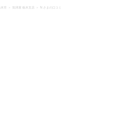
栃木市
気球屋 栃木支店
N さまの口コミ