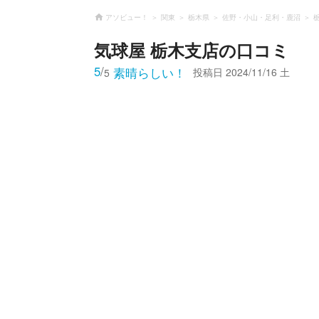
アソビュー！
関東
栃木県
佐野・小山・足利・鹿沼
気球屋 栃木支店
の口コミ
5
/
素晴らしい！
投稿日
2024/11/16 土
5