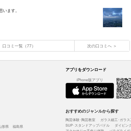
思います。
口コミ一覧（77）
次の口コミへ
アプリをダウンロード
iPhone版アプリ
おすすめのジャンルから探す
陶芸体験･陶芸教室
ガラス細工･ガラス
SUP･スタンドアップパドル
ダイビン
山形県
福島県
アクセサリー手作り体験
パラグライダ