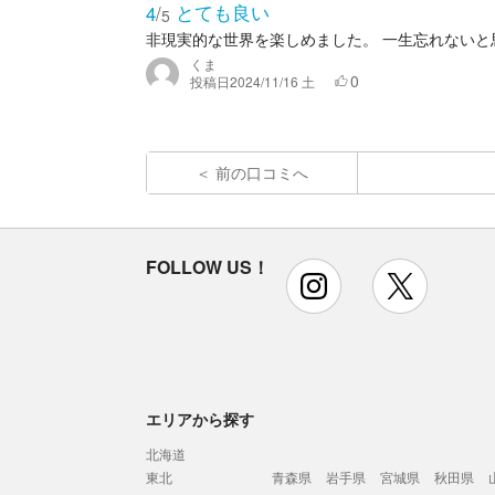
とても良い
4
/
5
非現実的な世界を楽しめました。 一生忘れないと
くま
0
投稿日
2024/11/16 土
前の口コミへ
FOLLOW US！
instagram
x
エリアから探す
北海道
東北
青森県
岩手県
宮城県
秋田県