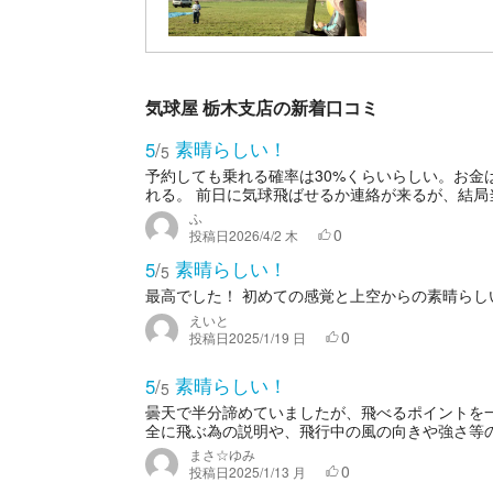
気球屋 栃木支店の新着口コミ
素晴らしい！
5
/
5
予約しても乗れる確率は30%くらいらしい。お金
れる。 前日に気球飛ばせるか連絡が来るが、結局当
ふ
0
投稿日
2026/4/2 木
素晴らしい！
5
/
5
最高でした！ 初めての感覚と上空からの素晴らし
えいと
0
投稿日
2025/1/19 日
素晴らしい！
5
/
5
曇天で半分諦めていましたが、飛べるポイントを
全に飛ぶ為の説明や、飛行中の風の向きや強さ等の
まさ☆ゆみ
0
投稿日
2025/1/13 月