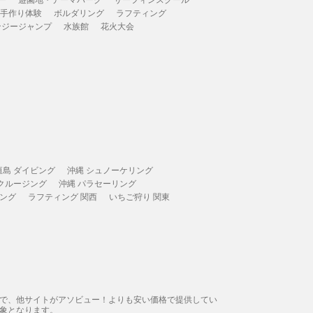
 手作り体験
ボルダリング
ラフティング
ンジージャンプ
水族館
花火大会
垣島 ダイビング
沖縄 シュノーケリング
 クルージング
沖縄 パラセーリング
ィング
ラフティング 関西
いちご狩り 関東
態で、他サイトがアソビュー！よりも安い価格で提供してい
象となります。