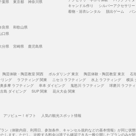
千葉県
東京都
神奈川県
キャンドル作り
シルバーアクセサリー
着物・浴衣レンタル
脱出ゲーム
バ
奈良県
和歌山県
山口県
大分県
宮崎県
鹿児島県
陶芸体験・陶芸教室 関西
ボルダリング 東京
陶芸体験・陶芸教室 東京
石
ケリング
ラフティング 関東
ニセコ ラフティング
水上 ラフティング
横浜
奥多摩 ラフティング
串本 ダイビング
鬼怒川 ラフティング
球磨川 ラフテ
古島 ダイビング
SUP 関東
花火大会 関東
アソビュー！ギフト
人気の観光スポット情報
プラン（体験内容、利用日、参加条件、キャンセル規約などの基本情報）が同じ状
いたします。ただし、比較する料金は誰でも確認できる一般公開したプランのみが対