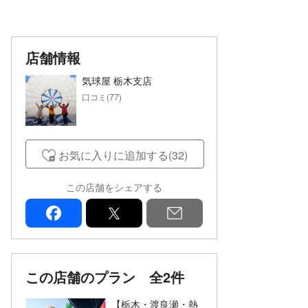
店舗情報
気球屋 栃木支店
口コミ(77)
お気に入りに追加する(32)
この店舗をシェアする
facebook
x
mail
この店舗のプラン
全2件
【栃木・渡良瀬・熱