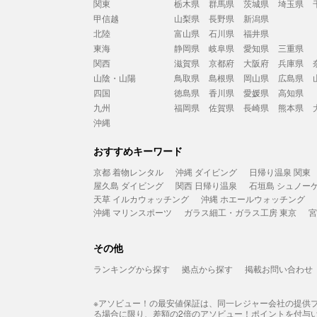
関東
栃木県
群馬県
茨城県
埼玉県
甲信越
山梨県
長野県
新潟県
北陸
富山県
石川県
福井県
東海
静岡県
岐阜県
愛知県
三重県
関西
滋賀県
京都府
大阪府
兵庫県
山陰・山陽
鳥取県
島根県
岡山県
広島県
四国
徳島県
香川県
愛媛県
高知県
九州
福岡県
佐賀県
長崎県
熊本県
沖縄
おすすめキーワード
京都 着物レンタル
沖縄 ダイビング
日帰り温泉 関東
屋久島 ダイビング
関西 日帰り温泉
石垣島 シュノー
天草 イルカウォッチング
沖縄 ホエールウォッチング
沖縄 マリンスポーツ
ガラス細工・ガラス工房 東京
宮
その他
ランキングから探す
拠点から探す
掲載お問い合わせ
※アソビュー！の最安値保証は、同一レジャー会社の提供
る場合に限り、差額の2倍のアソビュー！ポイントを付与