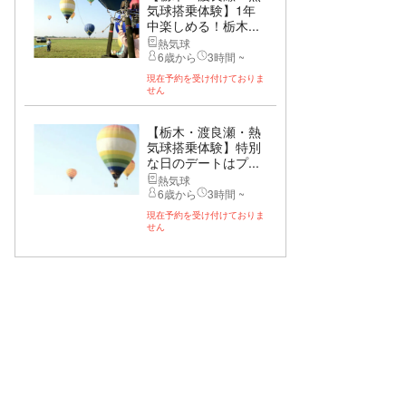
気球搭乗体験】1年
中楽しめる！栃木...
熱気球
6歳から
3時間 ~
現在予約を受け付けておりま
せん
【栃木・渡良瀬・熱
気球搭乗体験】特別
な日のデートはプ...
熱気球
6歳から
3時間 ~
現在予約を受け付けておりま
せん