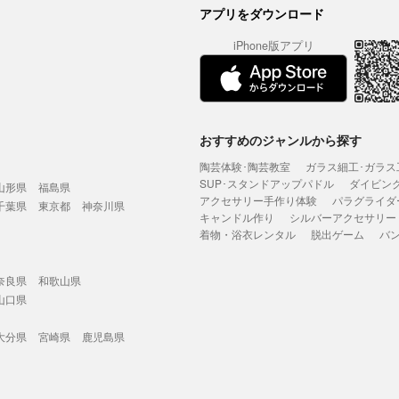
アプリをダウンロード
iPhone版アプリ
おすすめのジャンルから探す
陶芸体験･陶芸教室
ガラス細工･ガラス
SUP･スタンドアップパドル
ダイビン
山形県
福島県
アクセサリー手作り体験
パラグライダ
千葉県
東京都
神奈川県
キャンドル作り
シルバーアクセサリー
着物・浴衣レンタル
脱出ゲーム
バ
奈良県
和歌山県
山口県
大分県
宮崎県
鹿児島県