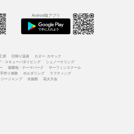
Android版アプリ
工房
日帰り温泉
カヌー･カヤック
グ・スキューバダイビング
シュノーケリング
ー
遊園地・テーマパーク
サーフィンスクール
 手作り体験
ボルダリング
ラフティング
ンジージャンプ
水族館
花火大会