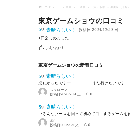
アソビュー！
関東
千葉県
千葉・市原
美浜区（千葉
東京ゲームショウ
の口コミ
5
/
素晴らしい！
投稿日
2024/12/29 日
5
1日楽しめました！
いいね
0
東京ゲームショウの新着口コミ
素晴らしい！
5
/
5
楽しかったですー！！！！！ また行きたいです！
スタローン
0
投稿日
2026/2/14 土
素晴らしい！
5
/
5
いろんなブースを回って初めて目にするゲームを
まr
0
投稿日
2025/9/9 火