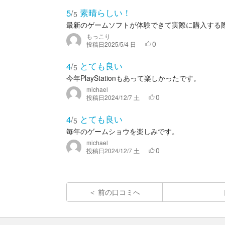
素晴らしい！
5
/
5
最新のゲームソフトが体験できて実際に購入する
もっこり
0
投稿日
2025/5/4 日
とても良い
4
/
5
今年PlayStationもあって楽しかったです。
michael
0
投稿日
2024/12/7 土
とても良い
4
/
5
毎年のゲームショウを楽しみです。
michael
0
投稿日
2024/12/7 土
前の口コミへ