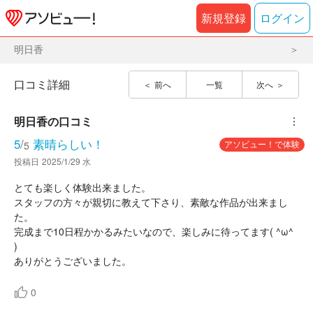
新規登録
ログイン
明日香
口コミ詳細
前へ
一覧
次へ
明日香
の口コミ
︙
5
/
素晴らしい！
アソビュー！で体験
5
投稿日
2025/1/29 水
とても楽しく体験出来ました。
スタッフの方々が親切に教えて下さり、素敵な作品が出来まし
た。
完成まで10日程かかるみたいなので、楽しみに待ってます( ^ω^
)
ありがとうございました。
0