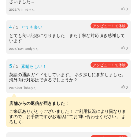
ざいました...
0
いいね
2026/7/11
ゆさん
4
/
アソビュー！で体験
5
とても良い
とても良い記念になりました また丁寧な対応頂き感謝して
います
0
いいね
2026/4/24
andyさん
5
/
アソビュー！で体験
5
素晴らしい！
英語の通訳ガイドをしています。 ネタ探しに参加しました。
海外向け対応はできるでしょうか？
0
いいね
2026/3/9
Takaさん
店舗からの返信が届きました！
ご来店ありがとうございました！ ご利用状況により異なりま
すので、お手数ですがお電話にてお問い合わせください。 よ
ろしく...