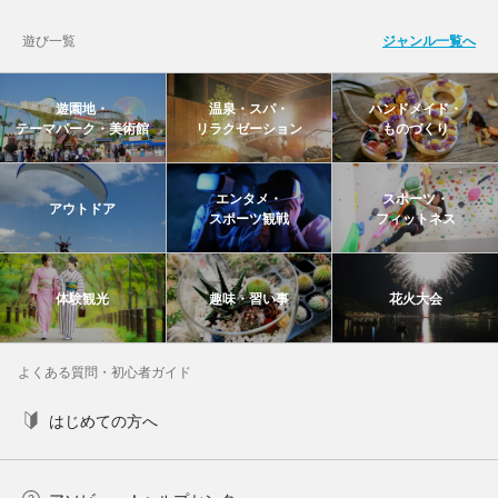
遊び一覧
ジャンル一覧へ
遊園地・
温泉・スパ・
ハンドメイド・
テーマパーク・美術館
リラクゼーション
ものづくり
エンタメ・
スポーツ・
アウトドア
スポーツ観戦
フィットネス
体験観光
趣味・習い事
花火大会
よくある質問・初心者ガイド
はじめての方へ