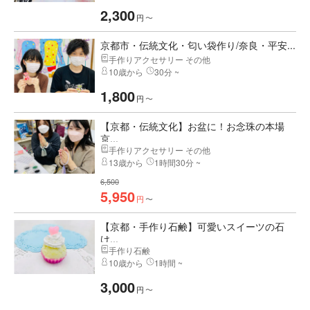
2,300
円
〜
京都市・伝統文化・匂い袋作り/奈良・平安...
手作りアクセサリー その他
10歳から
30分 ~
1,800
円
〜
【京都・伝統文化】お盆に！お念珠の本場
京...
手作りアクセサリー その他
13歳から
1時間30分 ~
6,500
5,950
円
〜
【京都・手作り石鹸】可愛いスイーツの石
け...
手作り石鹸
10歳から
1時間 ~
3,000
円
〜