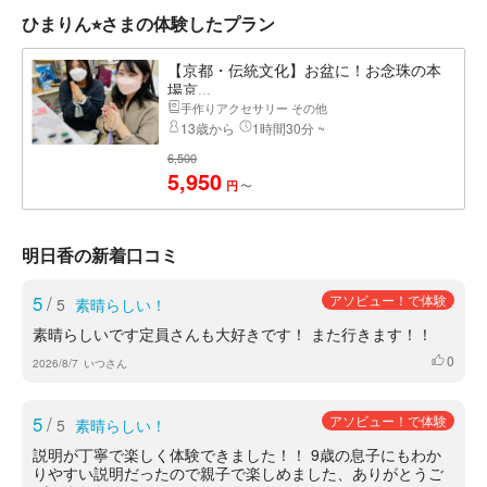
ひまりん⭐︎さまの体験したプラン
【京都・伝統文化】お盆に！お念珠の本
場京...
手作りアクセサリー その他
13歳から
1時間30分 ~
6,500
5,950
〜
円
明日香の新着口コミ
5
/
アソビュー！で体験
5
素晴らしい！
素晴らしいです定員さんも大好きです！ また行きます！！
0
いいね
2026/8/7
いつさん
5
/
アソビュー！で体験
5
素晴らしい！
説明が丁寧で楽しく体験できました！！ 9歳の息子にもわか
りやすい説明だったので親子で楽しめました、ありがとうご