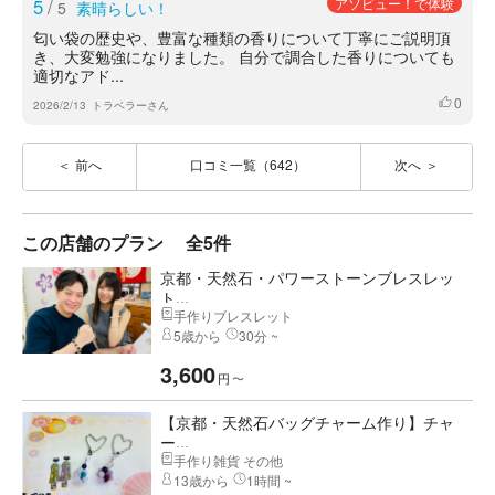
5
/
アソビュー！で体験
5
素晴らしい！
匂い袋の歴史や、豊富な種類の香りについて丁寧にご説明頂
き、大変勉強になりました。 自分で調合した香りについても
適切なアド...
0
いいね
2026/2/13
トラベラーさん
前へ
口コミ一覧（642）
次へ
この店舗のプラン
全5件
京都・天然石・パワーストーンブレスレッ
ト...
手作りブレスレット
5歳から
30分 ~
3,600
円
〜
【京都・天然石バッグチャーム作り】チャ
ー...
手作り雑貨 その他
13歳から
1時間 ~