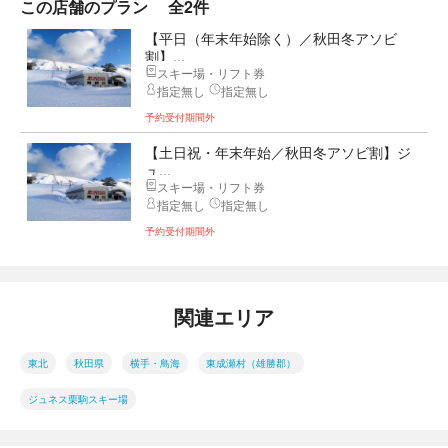
この店舗のプラン
全2件
【平日（年末年始除く）／秋田冬アソビ
割】...
スキー場・リフト券
指定無し
指定無し
予約受付期間外
【土日祝・年末年始／秋田冬アソビ割】ジ
ュ...
スキー場・リフト券
指定無し
指定無し
予約受付期間外
関連エリア
東北
秋田県
横手・鳥海
東成瀬村（雄勝郡）
ジュネス栗駒スキー場