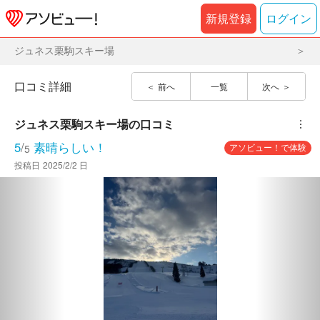
新規登録
ログイン
ジュネス栗駒スキー場
口コミ詳細
前へ
一覧
次へ
ジュネス栗駒スキー場
の口コミ
︙
5
/
素晴らしい！
アソビュー！で体験
5
投稿日
2025/2/2 日