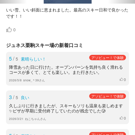
いい雪、いい斜面に恵まれました。最高のスキー日和で良かった
です！！
0
ジュネス栗駒スキー場の新着口コミ
5
/
アソビュー！で体験
5
素晴らしい！
降雪あった日に行けた。オープンバーンを気持ち良く滑れる
コースが多くて、とても楽しい。また行きたい。
0
いいね
2026/5/8
snow_＊39さん
3
/
アソビュー！で体験
5
良い
久しぶりに行きましたが、スキーもソリも温泉も楽しめます
✨ピザが早期に受付終了していたのが残念でした🥲
0
いいね
2026/3/21
ねこちゃんさん
アソビュー！で体験