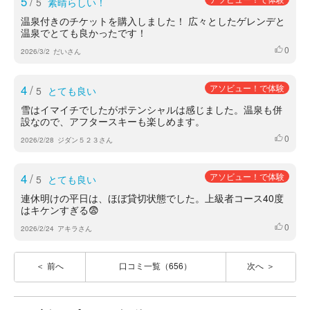
5
/
5
素晴らしい！
温泉付きのチケットを購入しました！ 広々としたゲレンデと
温泉でとても良かったです！
0
いいね
2026/3/2
だいさん
4
/
アソビュー！で体験
5
とても良い
雪はイマイチでしたがポテンシャルは感じました。温泉も併
設なので、アフタースキーも楽しめます。
0
いいね
2026/2/28
ジダン５２３さん
4
/
アソビュー！で体験
5
とても良い
連休明けの平日は、ほぼ貸切状態でした。上級者コース40度
はキケンすぎる😨
0
いいね
2026/2/24
アキラさん
前へ
口コミ一覧（656）
次へ