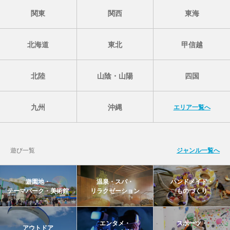
関東
関西
東海
北海道
東北
甲信越
北陸
山陰・山陽
四国
九州
沖縄
エリア一覧へ
遊び一覧
ジャンル一覧へ
遊園地・
温泉・スパ・
ハンドメイド・
テーマパーク・美術館
リラクゼーション
ものづくり
エンタメ・
スポーツ・
アウトドア