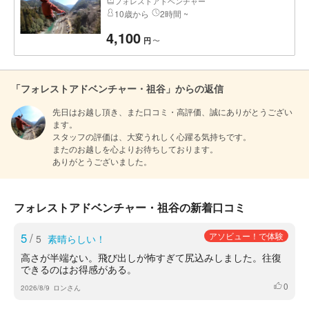
フォレストアドベンチャー
10歳から
2時間 ~
4,100
〜
円
「フォレストアドベンチャー・祖谷」からの返信
先日はお越し頂き、また口コミ・高評価、誠にありがとうござい
ます。

スタッフの評価は、大変うれしく心躍る気持ちです。

またのお越しを心よりお待ちしております。

ありがとうございました。
フォレストアドベンチャー・祖谷の新着口コミ
5
/
アソビュー！で体験
5
素晴らしい！
高さが半端ない。飛び出しが怖すぎて尻込みしました。往復
できるのはお得感がある。
0
いいね
2026/8/9
ロンさん