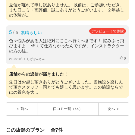
返信が遅れて申し訳ありません。 以前は、ご参加いただき、
また口コミ・高評価、誠にありがとうございます。 ２年越し
の体験が...
5
/
アソビュー！で体験
5
素晴らしい！
色々悩みがある人は絶対にここへ行くべきです！ 悩みぶっ飛
びますよ！ 怖くて仕方なかったんですが、インストラクター
の方の注...
0
いいね
2025/10/21
しげぽんさん
店舗からの返信が届きました！
先日はお越し頂きありがとうございました。当施設を楽しん
で頂きスタッフ一同とても嬉しく思います。この施設ならで
はの景色を大...
前へ
口コミ一覧（44）
次へ
この店舗のプラン
全7件