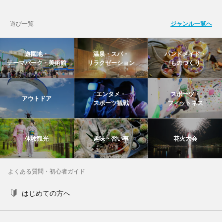
遊び一覧
ジャンル一覧へ
遊園地・
温泉・スパ・
ハンドメイド・
テーマパーク・美術館
リラクゼーション
ものづくり
エンタメ・
スポーツ・
アウトドア
スポーツ観戦
フィットネス
体験観光
趣味・習い事
花火大会
よくある質問・初心者ガイド
はじめての方へ