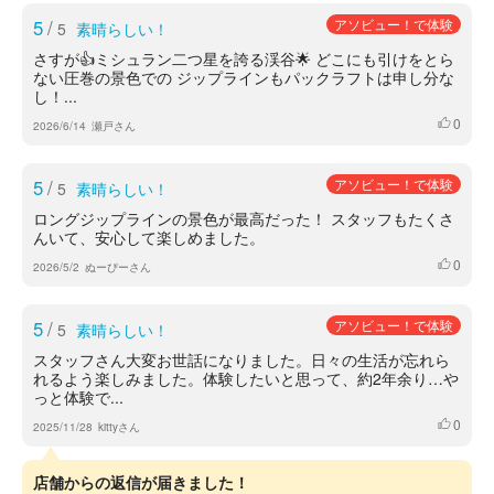
5
/
アソビュー！で体験
5
素晴らしい！
さすが👍ミシュラン二つ星を誇る渓谷🌟 どこにも引けをとら
ない圧巻の景色での ジップラインもパックラフトは申し分な
し！...
0
いいね
2026/6/14
瀬戸さん
5
/
アソビュー！で体験
5
素晴らしい！
ロングジップラインの景色が最高だった！ スタッフもたくさ
んいて、安心して楽しめました。
0
いいね
2026/5/2
ぬーぴーさん
5
/
アソビュー！で体験
5
素晴らしい！
スタッフさん大変お世話になりました。日々の生活が忘れら
れるよう楽しみました。体験したいと思って、約2年余り…や
っと体験で...
0
いいね
2025/11/28
kittyさん
店舗からの返信が届きました！