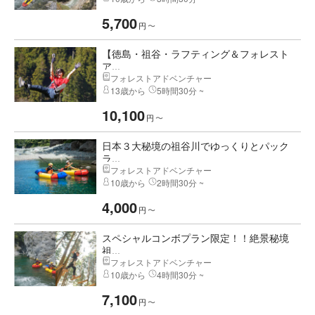
5,700
円
〜
【徳島・祖谷・ラフティング＆フォレスト
ア...
フォレストアドベンチャー
13歳から
5時間30分 ~
10,100
円
〜
日本３大秘境の祖谷川でゆっくりとパック
ラ...
フォレストアドベンチャー
10歳から
2時間30分 ~
4,000
円
〜
スペシャルコンボプラン限定！！絶景秘境
祖...
フォレストアドベンチャー
10歳から
4時間30分 ~
7,100
円
〜