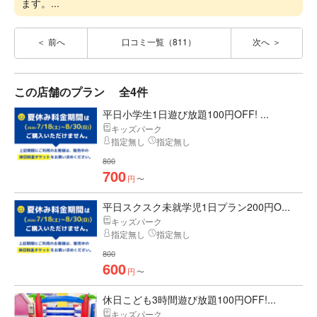
ます。...
前へ
口コミ一覧（811）
次へ
この店舗のプラン
全4件
平日小学生1日遊び放題100円OFF! ...
キッズパーク
指定無し
指定無し
800
700
円
〜
平日スクスク未就学児1日プラン200円O...
キッズパーク
指定無し
指定無し
800
600
円
〜
休日こども3時間遊び放題100円OFF!...
キッズパーク