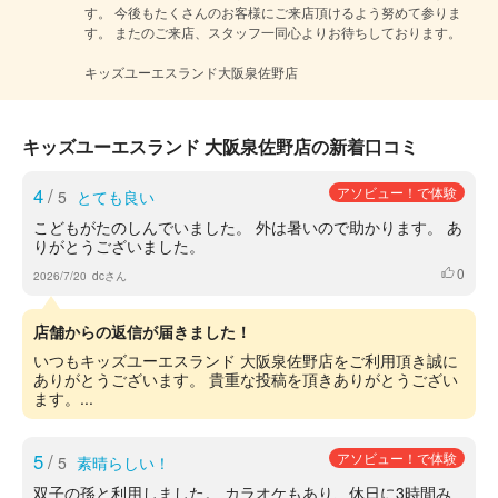
す。 今後もたくさんのお客様にご来店頂けるよう努めて参りま
す。 またのご来店、スタッフ一同心よりお待ちしております。

キッズユーエスランド大阪泉佐野店
キッズユーエスランド 大阪泉佐野店の新着口コミ
4
/
アソビュー！で体験
5
とても良い
こどもがたのしんでいました。 外は暑いので助かります。 あ
りがとうございました。
0
いいね
2026/7/20
dcさん
店舗からの返信が届きました！
いつもキッズユーエスランド 大阪泉佐野店をご利用頂き誠に
ありがとうございます。 貴重な投稿を頂きありがとうござい
ます。...
5
/
アソビュー！で体験
5
素晴らしい！
双子の孫と利用しました。 カラオケもあり、休日に3時間み