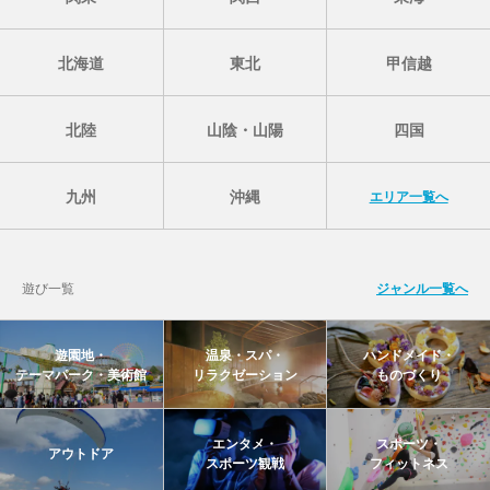
北海道
東北
甲信越
北陸
山陰・山陽
四国
九州
沖縄
エリア一覧へ
遊び一覧
ジャンル一覧へ
遊園地・
温泉・スパ・
ハンドメイド・
テーマパーク・美術館
リラクゼーション
ものづくり
エンタメ・
スポーツ・
アウトドア
スポーツ観戦
フィットネス