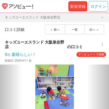
新規登録
ログイン
キッズユーエスランド 大阪泉佐野店
口コミ詳細
前へ
一覧
次へ
キッズユーエスランド 大阪泉佐野
︙
店
の口コミ
5
/
素晴らしい！
アソビュー！で体験
5
投稿日
2025/4/11 金