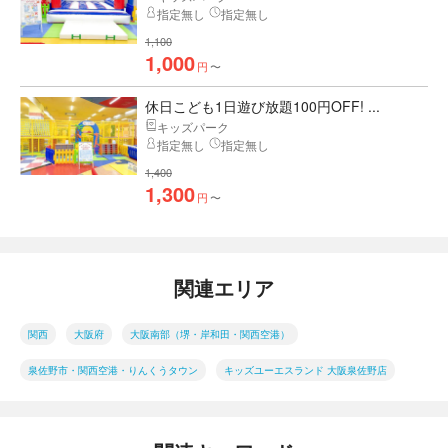
指定無し
指定無し
1,100
1,000
円
〜
休日こども1日遊び放題100円OFF! ...
キッズパーク
指定無し
指定無し
1,400
1,300
円
〜
関連エリア
関西
大阪府
大阪南部（堺・岸和田・関西空港）
泉佐野市・関西空港・りんくうタウン
キッズユーエスランド 大阪泉佐野店