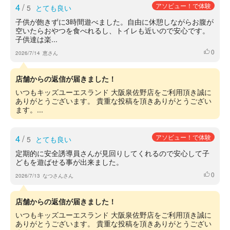
4
/
アソビュー！で体験
5
とても良い
子供が飽きずに3時間遊べました。自由に休憩しながらお腹が
空いたらおやつを食べれるし、トイレも近いので安心です。
子供達は楽...
0
いいね
2026/7/14
恵さん
店舗からの返信が届きました！
いつもキッズユーエスランド 大阪泉佐野店をご利用頂き誠に
ありがとうございます。 貴重な投稿を頂きありがとうござい
ます。...
4
/
アソビュー！で体験
5
とても良い
定期的に安全誘導員さんが見回りしてくれるので安心して子
どもを遊ばせる事が出来ました。
0
いいね
2026/7/13
なつさんさん
店舗からの返信が届きました！
いつもキッズユーエスランド 大阪泉佐野店をご利用頂き誠に
ありがとうございます。 貴重な投稿を頂きありがとうござい