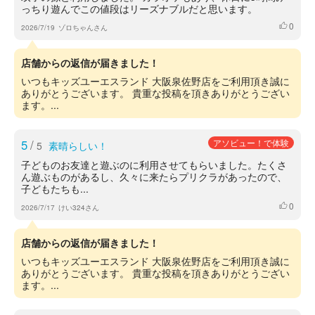
っちり遊んでこの値段はリーズナブルだと思います。
0
いいね
2026/7/19
ゾロちゃんさん
店舗からの返信が届きました！
いつもキッズユーエスランド 大阪泉佐野店をご利用頂き誠に
ありがとうございます。 貴重な投稿を頂きありがとうござい
ます。...
5
/
アソビュー！で体験
5
素晴らしい！
子どものお友達と遊ぶのに利用させてもらいました。たくさ
ん遊ぶものがあるし、久々に来たらプリクラがあったので、
子どもたちも...
0
いいね
2026/7/17
けい324さん
店舗からの返信が届きました！
いつもキッズユーエスランド 大阪泉佐野店をご利用頂き誠に
ありがとうございます。 貴重な投稿を頂きありがとうござい
ます。...