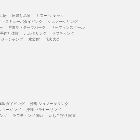
工房
日帰り温泉
カヌー･カヤック
グ・スキューバダイビング
シュノーケリング
ー
遊園地・テーマパーク
サーフィンスクール
 手作り体験
ボルダリング
ラフティング
ンジージャンプ
水族館
花火大会
垣島 ダイビング
沖縄 シュノーケリング
 クルージング
沖縄 パラセーリング
ィング
ラフティング 関西
いちご狩り 関東