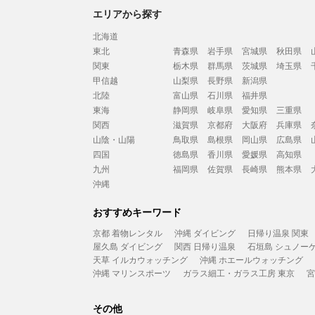
エリアから探す
北海道
東北
青森県
岩手県
宮城県
秋田県
関東
栃木県
群馬県
茨城県
埼玉県
甲信越
山梨県
長野県
新潟県
北陸
富山県
石川県
福井県
東海
静岡県
岐阜県
愛知県
三重県
関西
滋賀県
京都府
大阪府
兵庫県
山陰・山陽
鳥取県
島根県
岡山県
広島県
四国
徳島県
香川県
愛媛県
高知県
九州
福岡県
佐賀県
長崎県
熊本県
沖縄
おすすめキーワード
京都 着物レンタル
沖縄 ダイビング
日帰り温泉 関東
屋久島 ダイビング
関西 日帰り温泉
石垣島 シュノー
天草 イルカウォッチング
沖縄 ホエールウォッチング
沖縄 マリンスポーツ
ガラス細工・ガラス工房 東京
宮
その他