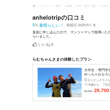
アソビュー！
関西
兵庫県
神戸・有馬・明石
中央区
anhelotrip
の口コミ
5
/
素晴らしい！
投稿日
2025/5/1 木
5
直前に申し込んだので、マンツーマンで指導いた
らいました。
いいね
0
らむちゃんさまの体験したプラン
大学生・専門学
めっちゃおもろ
ダイビングライ
10歳から
2日
29,700
59,700