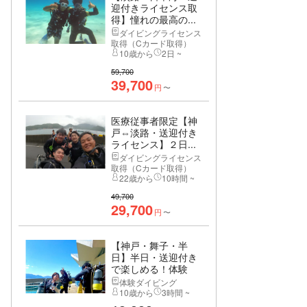
迎付きライセンス取
得】憧れの最高の...
ダイビングライセンス
取得（Cカード取得）
10歳から
2日 ~
59,700
39,700
円
〜
医療従事者限定【神
戸⇔淡路・送迎付き
ライセンス】２日...
ダイビングライセンス
取得（Cカード取得）
22歳から
10時間 ~
49,700
29,700
円
〜
【神戸・舞子・半
日】半日・送迎付き
で楽しめる！体験
ダ...
体験ダイビング
10歳から
3時間 ~