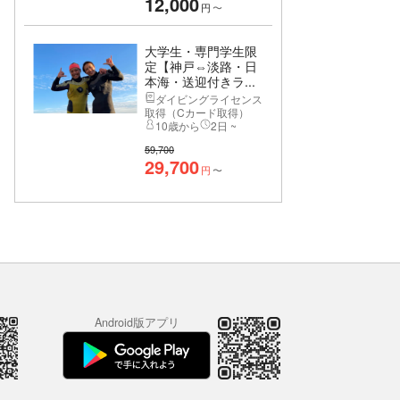
12,000
円
〜
大学生・専門学生限
定【神戸⇔淡路・日
本海・送迎付きラ...
ダイビングライセンス
取得（Cカード取得）
10歳から
2日 ~
59,700
29,700
円
〜
Android版アプリ