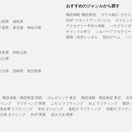
おすすめのジャンルから探す
陶芸体験･陶芸教室
ガラス細工･ガラス
SUP･スタンドアップパドル
ダイビン
山形県
福島県
アクセサリー手作り体験
パラグライダ
千葉県
東京都
神奈川県
キャンドル作り
シルバーアクセサリー
着物・浴衣レンタル
脱出ゲーム
バ
奈良県
和歌山県
山口県
大分県
宮崎県
鹿児島県
陶芸体験・陶芸教室 関西
ボルダリング 東京
陶芸体験・陶芸教室 東京
石
ケリング
ラフティング 関東
ニセコ ラフティング
水上 ラフティング
横浜
奥多摩 ラフティング
串本 ダイビング
鬼怒川 ラフティング
球磨川 ラフテ
古島 ダイビング
SUP 関東
花火大会 関東