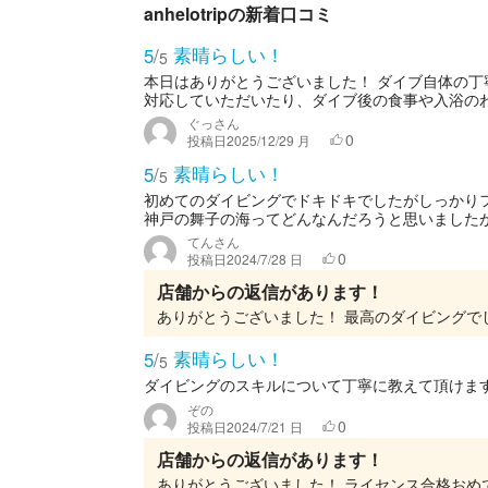
anhelotripの新着口コミ
素晴らしい！
5
/
5
本日はありがとうございました！ ダイブ自体の
対応していただいたり、ダイブ後の食事や入浴のわ
ぐっさん
0
投稿日
2025/12/29 月
素晴らしい！
5
/
5
初めてのダイビングでドキドキでしたがしっかり
神戸の舞子の海ってどんなんだろうと思いましたが
てんさん
0
投稿日
2024/7/28 日
店舗からの返信があります！
ありがとうございました！ 最高のダイビングでし
素晴らしい！
5
/
5
ダイビングのスキルについて丁寧に教えて頂けま
ぞの
0
投稿日
2024/7/21 日
店舗からの返信があります！