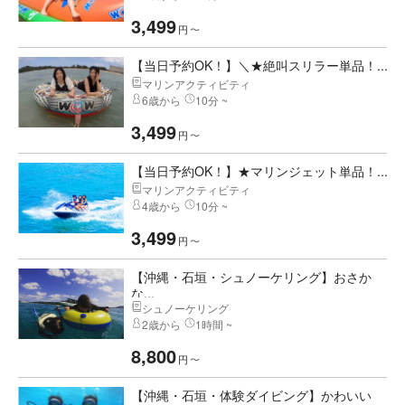
3,499
円
〜
【当日予約OK！】＼★絶叫スリラー単品！...
マリンアクティビティ
6歳から
10分 ~
3,499
円
〜
【当日予約OK！】★マリンジェット単品！...
マリンアクティビティ
4歳から
10分 ~
3,499
円
〜
【沖縄・石垣・シュノーケリング】おさか
な...
シュノーケリング
2歳から
1時間 ~
8,800
円
〜
【沖縄・石垣・体験ダイビング】かわいい