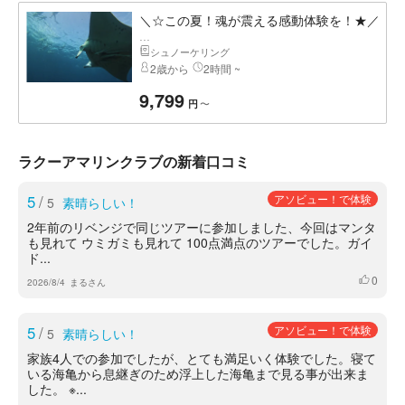
＼☆この夏！魂が震える感動体験を！★／
...
シュノーケリング
2歳から
2時間 ~
9,799
〜
円
ラクーアマリンクラブの新着口コミ
5
/
アソビュー！で体験
5
素晴らしい！
2年前のリベンジで同じツアーに参加しました、今回はマンタ
も見れて ウミガミも見れて 100点満点のツアーでした。ガイ
ド...
0
いいね
2026/8/4
まるさん
5
/
アソビュー！で体験
5
素晴らしい！
家族4人での参加でしたが、とても満足いく体験でした。寝て
いる海亀から息継ぎのため浮上した海亀まで見る事が出来ま
した。 ※...