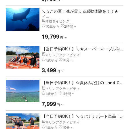
＼☆この夏！魂が震える感動体験を！！★
／...
体験ダイビング
10歳から
2時間 ~
19,799
円
〜
【当日予約OK！】＼★スーパーマーブル単...
マリンアクティビティ
1歳から
10分 ~
3,499
円
〜
【当日予約OK！】☆夏休みだけの！★４０...
マリンアクティビティ
1歳から
1時間 ~
7,999
円
〜
【当日予約OK！】＼☆バナナボート単品！...
マリンアクティビティ
1歳から
10分 ~