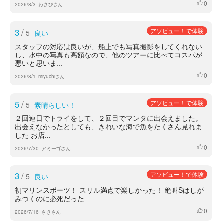
0
いいね
2026/8/3
わさびさん
3
/
アソビュー！で体験
5
良い
スタッフの対応は良いが、船上でも写真撮影をしてくれない
し、水中の写真も高額なので、他のツアーに比べてコスパが
悪いと思いま...
0
いいね
2026/8/1
miyuchiさん
5
/
アソビュー！で体験
5
素晴らしい！
２回連日でトライをして、２回目でマンタに出会えました。
出会えなかったとしても、きれいな海で魚をたくさん見れま
した お店...
0
いいね
2026/7/30
アミーゴさん
3
/
アソビュー！で体験
5
良い
初マリンスポーツ！ スリル満点で楽しかった！ 絶叫Sはしが
みつくのに必死だった
0
いいね
2026/7/16
さきさん