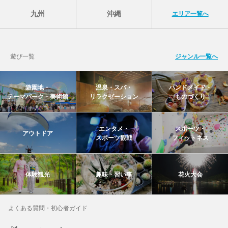
九州
沖縄
エリア一覧へ
遊び一覧
ジャンル一覧へ
遊園地・
温泉・スパ・
ハンドメイド・
テーマパーク・美術館
リラクゼーション
ものづくり
エンタメ・
スポーツ・
アウトドア
スポーツ観戦
フィットネス
体験観光
趣味・習い事
花火大会
よくある質問・初心者ガイド