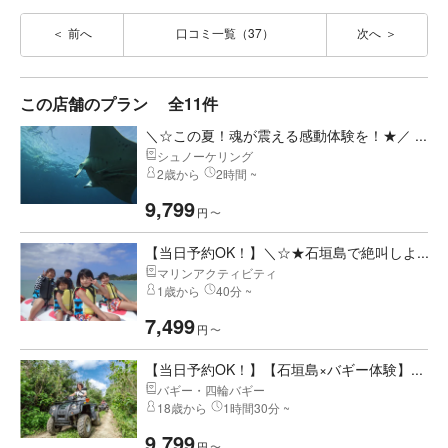
前へ
口コミ一覧（37）
次へ
この店舗のプラン
全11件
＼☆この夏！魂が震える感動体験を！★／ ...
シュノーケリング
2歳から
2時間 ~
9,799
円
〜
【当日予約OK！】＼☆★石垣島で絶叫しよ...
マリンアクティビティ
1歳から
40分 ~
7,499
円
〜
【当日予約OK！】【石垣島×バギー体験】...
バギー・四輪バギー
18歳から
1時間30分 ~
9,799
円
〜