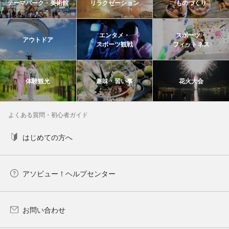
テーマパーク・美術館
リラクゼーション
ものづくり
エンタメ・
スポーツ・
アウトドア
スポーツ観戦
フィットネス
体験観光
趣味・習い事
花火大会
よくある質問・初心者ガイド
はじめての方へ
アソビュー！ヘルプセンター
お問い合わせ