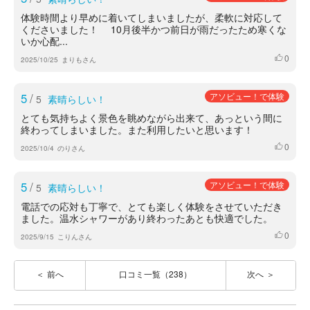
体験時間より早めに着いてしまいましたが、柔軟に対応して
くださいました！ 10月後半かつ前日が雨だったため寒くな
いか心配...
0
いいね
2025/10/25
まりもさん
5
/
アソビュー！で体験
5
素晴らしい！
とても気持ちよく景色を眺めながら出来て、あっという間に
終わってしまいました。また利用したいと思います！
0
いいね
2025/10/4
のりさん
5
/
アソビュー！で体験
5
素晴らしい！
電話での応対も丁寧で、とても楽しく体験をさせていただき
ました。温水シャワーがあり終わったあとも快適でした。
0
いいね
2025/9/15
こりんさん
前へ
口コミ一覧（238）
次へ