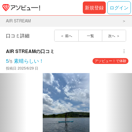
新規登録
ログイン
AIR STREAM
口コミ詳細
前へ
一覧
次へ
AIR STREAM
の口コミ
︙
5
/
素晴らしい！
アソビュー！で体験
5
投稿日
2025/6/29 日