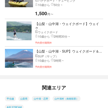
バナナボート・チュービング
10歳から
50分 ~
1,500
円
〜
【山梨・山中湖・ウェイクボード】ウェイ
ク...
ウェイクボード
10歳から
2時間30分 ~
予約受付期間外
【山梨・山中湖・SUP】ウェイクボード＆...
SUP（サップ）
10歳から
3時間 ~
予約受付期間外
関連エリア
甲信越
山梨県
山中湖・忍野
山中湖村（南都留郡）
AIR STREAM