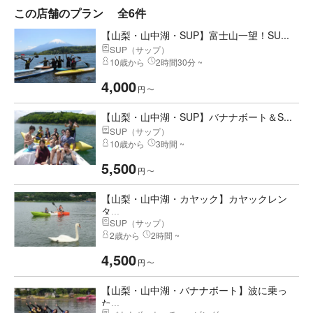
この店舗のプラン
全6件
【山梨・山中湖・SUP】富士山一望！SU...
SUP（サップ）
10歳から
2時間30分 ~
4,000
円
〜
【山梨・山中湖・SUP】バナナボート＆S...
SUP（サップ）
10歳から
3時間 ~
5,500
円
〜
【山梨・山中湖・カヤック】カヤックレン
タ...
SUP（サップ）
2歳から
2時間 ~
4,500
円
〜
【山梨・山中湖・バナナボート】波に乗っ
た...