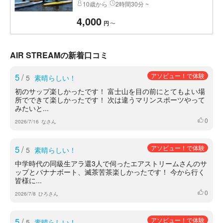
10歳から
2時間30分 ~
4,000
〜
円
AIR STREAMの新着口コミ
5
/
アソビュー！で体験
5
素晴らしい！
初のサップ楽しかったです！ 富士山を目の前にとてもよい場
所でできて楽しかったです！ 次は違うマリンスポーツやって
みたいと...
0
いいね
2026/7/16
なさん
5
/
アソビュー！で体験
5
素晴らしい！
中学時代の同級生アラ還3人で伺ったエアストリームさんのサ
ップとバナナボート、滅茶苦茶楽しかったです！ 今から行く
皆様に...
0
いいね
2026/7/8
ひろさん
5
/
アソビュー！で体験
5
素晴らしい！