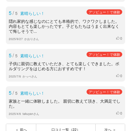
5
/
アソビュー！で体験
5
素晴らしい！
隠れ家的な感じなのにとても本格的で、ワクワクしました。
内容もとても楽しかったです。子どもたちはうまく出来なく
て悔しそうで...
0
いいね
2025/9/27
かおりさん
5
/
アソビュー！で体験
5
素晴らしい！
子供に親切に教えていただき、とても楽しくできました。ボ
ルダリングをはじめる方におすすめです！
0
いいね
2025/7/6
かっぺさん
5
/
アソビュー！で体験
5
素晴らしい！
家族と一緒に体験しました。 親切に教えて頂き、大満足でし
た。
0
いいね
2025/4/6
takuyanさん
前へ
口コミ一覧（22）
次へ