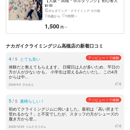
【大阪・高槻・ボルダリング】初心者大
歓迎...
ボルダリング・クライミング その他
6歳から
1時間 ~
1,500
〜
円
ナカガイクライミングジム高槻店の新着口コミ
4
/
アソビュー！で体験
5
とても良い
体験だと教えてもらえます。 日曜日は人が多いため、平日の
方が人が少ないかも。 小学生は習えるみたいだし、この4月
からは中...
0
いいね
2026/4/5
タカさん
5
/
アソビュー！で体験
5
素晴らしい！
初めてクライミングジムに伺いました。最初は「高い所まで
登れるかな？」と不安でしたが、スタッフの方がシューズの
履き方から登...
0
いいね
2025/12/20
りんたろうさん