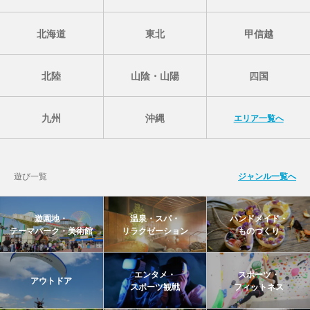
北海道
東北
甲信越
北陸
山陰・山陽
四国
九州
沖縄
エリア一覧へ
遊び一覧
ジャンル一覧へ
遊園地・
温泉・スパ・
ハンドメイド・
テーマパーク・美術館
リラクゼーション
ものづくり
エンタメ・
スポーツ・
アウトドア
スポーツ観戦
フィットネス