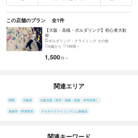
この店舗のプラン
全1件
【大阪・高槻・ボルダリング】初心者大歓
迎...
ボルダリング・クライミング その他
6歳から
1時間 ~
1,500
円
〜
関連エリア
関西
大阪府
大阪北部（茨木・高槻・箕面・伊丹空港）
高槻市・摂津富田
ナカガイクライミングジム高槻店
関連キーワード