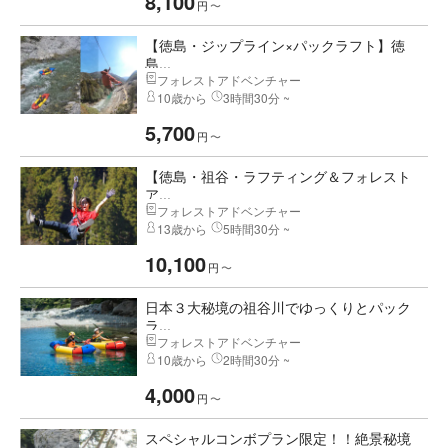
8,100
円
〜
【徳島・ジップライン×パックラフト】徳
島...
フォレストアドベンチャー
10歳から
3時間30分 ~
5,700
円
〜
【徳島・祖谷・ラフティング＆フォレスト
ア...
フォレストアドベンチャー
13歳から
5時間30分 ~
10,100
円
〜
日本３大秘境の祖谷川でゆっくりとパック
ラ...
フォレストアドベンチャー
10歳から
2時間30分 ~
4,000
円
〜
スペシャルコンボプラン限定！！絶景秘境