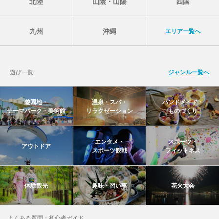
北陸
山陰・山陽
四国
九州
沖縄
エリア一覧へ
遊び一覧
ジャンル一覧へ
遊園地・
温泉・スパ・
ハンドメイド・
テーマパーク・美術館
リラクゼーション
ものづくり
エンタメ・
スポーツ・
アウトドア
スポーツ観戦
フィットネス
体験観光
趣味・習い事
花火大会
よくある質問・初心者ガイド