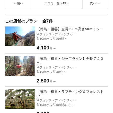
前へ
口コミ一覧（43）
次へ
この店舗のプラン
全7件
【徳島・祖谷】全長720ｍ高さ50ｍミシ...
フォレストアドベンチャー
10歳から
2時間 ~
4,100
円
〜
【徳島・祖谷・ジップライン】全長７２０
m...
フォレストアドベンチャー
10歳から
30分 ~
2,500
円
〜
【徳島・祖谷・ラフティング＆フォレスト
ア...
フォレストアドベンチャー
10歳から
5時間30分 ~