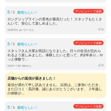
5
/
アソビュー！で体験
5
素晴らしい！
ロングジップラインの景色が最高だった！ スタッフもたくさ
んいて、安心して楽しめました。
0
いいね
2026/5/2
ぬーぴーさん
5
/
アソビュー！で体験
5
素晴らしい！
スタッフさん大変お世話になりました。日々の生活が忘れら
れるよう楽しみました。体験したいと思って、約2年余り…や
っと体験で...
0
いいね
2025/11/28
kittyさん
店舗からの返信が届きました！
返信が遅れて申し訳ありません。 以前は、ご参加いただき、
また口コミ・高評価、誠にありがとうございます。 ２年越し
の体験が...
5
/
アソビュー！で体験
5
素晴らしい！