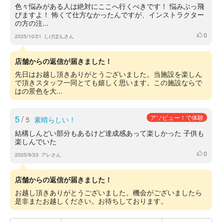
色々悩みがある人は絶対にここへ行くべきです！ 悩みぶっ飛
びますよ！ 怖くて仕方なかったんですが、インストラクター
の方の注...
0
いいね
2025/10/21
しげぽんさん
店舗からの返信が届きました！
先日はお越し頂きありがとうございました。当施設を楽しん
で頂きスタッフ一同とても嬉しく思います。この施設ならで
はの景色を大...
5
/
アソビュー！で体験
5
素晴らしい！
結構しんどい部分もあるけど達成感あって楽しかった 子供も
楽しんでいた
0
いいね
2025/9/23
アレさん
店舗からの返信が届きました！
お越し頂きありがとうございました。機会がございましたら
是非またお越しください。お待ちしております。