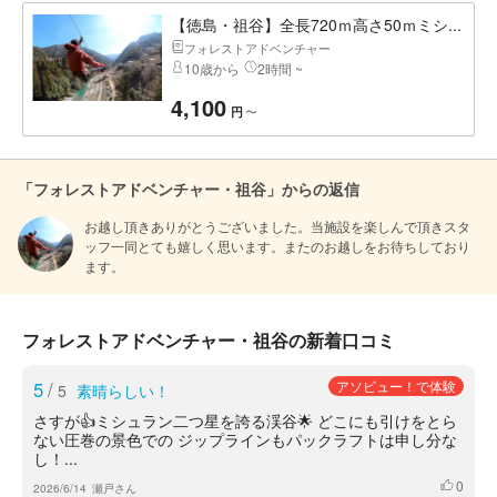
【徳島・祖谷】全長720ｍ高さ50ｍミシ...
フォレストアドベンチャー
10歳から
2時間 ~
4,100
〜
円
「フォレストアドベンチャー・祖谷」からの返信
お越し頂きありがとうございました。当施設を楽しんで頂きスタ
ッフ一同とても嬉しく思います。またのお越しをお待ちしており
ます。
フォレストアドベンチャー・祖谷の新着口コミ
5
/
アソビュー！で体験
5
素晴らしい！
さすが👍ミシュラン二つ星を誇る渓谷🌟 どこにも引けをとら
ない圧巻の景色での ジップラインもパックラフトは申し分な
し！...
0
いいね
2026/6/14
瀬戸さん