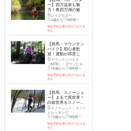
ー】四万温泉も魅
力！奥四万湖の魅
力...
レイクカヌー
4歳から
5時間 ~
現在予約を受け付けておりま
せん
【群馬・マウンテン
バイク】初心者歓
迎！運動が得意じ
ゃ...
マウンテンバイク
（MTB）・ダウンヒル
16歳から
4時間 ~
現在予約を受け付けておりま
せん
【群馬・スノーシュ
ー】まるで異世界！
白銀世界をスノー...
スノーシュー・スノー
トレッキング
13歳から
5時間 ~
現在予約を受け付けておりま
せん