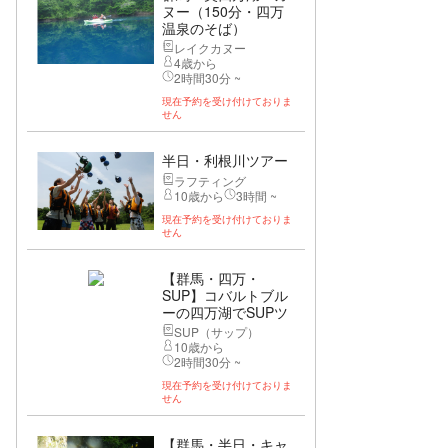
ヌー（150分・四万
温泉のそば）
レイクカヌー
4歳から
2時間30分 ~
現在予約を受け付けておりま
せん
半日・利根川ツアー
ラフティング
10歳から
3時間 ~
現在予約を受け付けておりま
せん
【群馬・四万・
SUP】コバルトブル
ーの四万湖でSUPツ
アー
SUP（サップ）
10歳から
2時間30分 ~
現在予約を受け付けておりま
せん
【群馬・半日・キャ