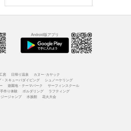
Android版アプリ
工房
日帰り温泉
カヌー･カヤック
グ・スキューバダイビング
シュノーケリング
ー
遊園地・テーマパーク
サーフィンスクール
 手作り体験
ボルダリング
ラフティング
ンジージャンプ
水族館
花火大会