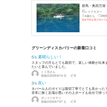
群馬・奥四万湖
レイクカヌー
4歳から
2時間
現在予約を受け付けて
グリーンディスカバリーの新着口コミ
素晴らしい！
5
/
5
スタッフの方もとても親切で、楽しい体験が出来
たいと喜んでいました。
トミ兄さん
0
投稿日
2026/6/14 日
良い
3
/
5
ネパール人のガイドは親切丁寧でとても良かった
非常に狭く足場が悪いその上ボードも自分で持って
ポンコツオヤジ
0
投稿日
2024/7/27 土