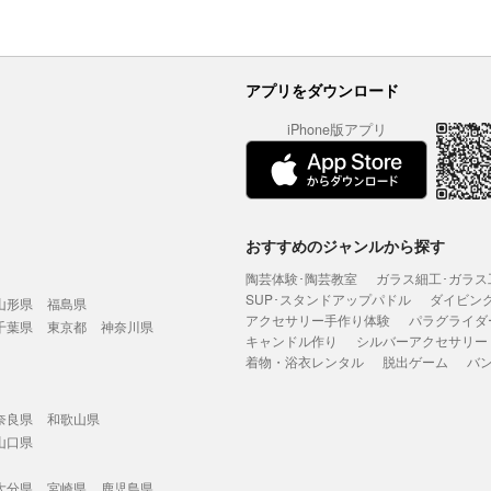
アプリをダウンロード
iPhone版アプリ
おすすめのジャンルから探す
陶芸体験･陶芸教室
ガラス細工･ガラス
SUP･スタンドアップパドル
ダイビン
山形県
福島県
アクセサリー手作り体験
パラグライダ
千葉県
東京都
神奈川県
キャンドル作り
シルバーアクセサリー
着物・浴衣レンタル
脱出ゲーム
バ
奈良県
和歌山県
山口県
大分県
宮崎県
鹿児島県