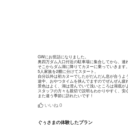
GWにお世話になりました。
奥四万ダム入口付近の駐車場に集合してから、連
そこからダム湖に降りてカヌーに乗っていきます
5人家族を2艘に分けてスタート。
自分以外は初カヌーでしたがだんだん息が合うよ
途中、おやつタイムを挟んでますのでぜんぜん疲
景色はよく、湖は澄んでいて浅いところは湖底が
スタッフの方々も親切で説明もわかりやすく、安
また違う季節に訪れたいです！
いいね
0
ぐぅさまの体験したプラン