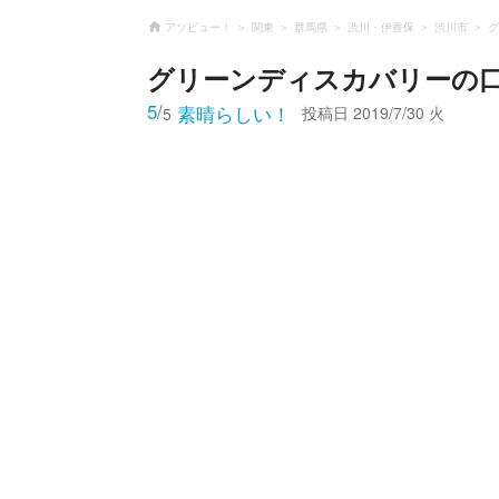
アソビュー！
関東
群馬県
渋川・伊香保
渋川市
グ
グリーンディスカバリー
の
5
/
素晴らしい！
投稿日
2019/7/30 火
5