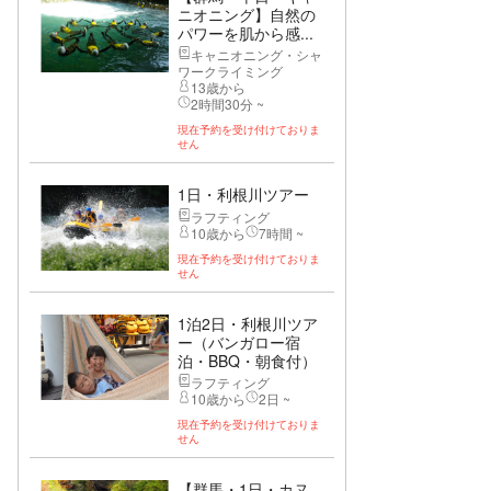
ニオニング】自然の
パワーを肌から感...
キャニオニング・シャ
ワークライミング
13歳から
2時間30分 ~
現在予約を受け付けておりま
せん
1日・利根川ツアー
ラフティング
10歳から
7時間 ~
現在予約を受け付けておりま
せん
1泊2日・利根川ツア
ー（バンガロー宿
泊・BBQ・朝食付）
ラフティング
10歳から
2日 ~
現在予約を受け付けておりま
せん
【群馬・1日・カヌ