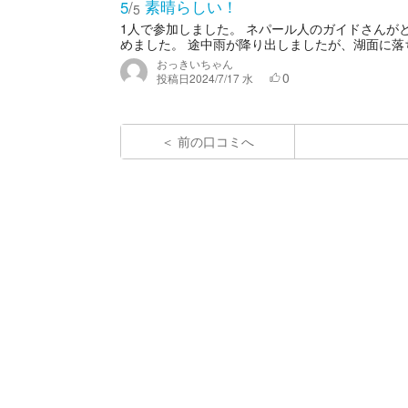
素晴らしい！
5
/
5
1人で参加しました。 ネパール人のガイドさんが
めました。 途中雨が降り出しましたが、湖面に落ち
おっきいちゃん
0
投稿日
2024/7/17 水
前の口コミへ