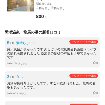
日帰り温泉
指定無し
指定無し
800
〜
円
黒潮温泉 龍馬の湯の新着口コミ
5
/
アソビュー！で体験
5
素晴らしい！
露天風呂が良かったです 久しぶりの電気風呂長距離ドライブ
の疲れも癒されました 従業員の皆様の対応も丁寧で良かった
です
0
いいね
2026/7/4
まなさん
3
/
アソビュー！で体験
5
良い
お湯が気持ちよかったです。すごく癒されました。龍馬の看
板も良かったです。
0
いいね
2026/6/12
miさん