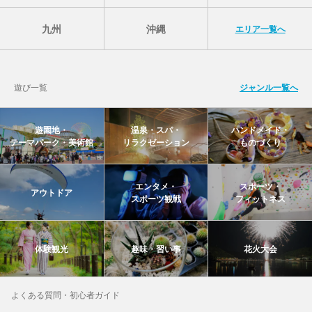
九州
沖縄
エリア一覧へ
遊び一覧
ジャンル一覧へ
遊園地・
温泉・スパ・
ハンドメイド・
テーマパーク・美術館
リラクゼーション
ものづくり
エンタメ・
スポーツ・
アウトドア
スポーツ観戦
フィットネス
体験観光
趣味・習い事
花火大会
よくある質問・初心者ガイド