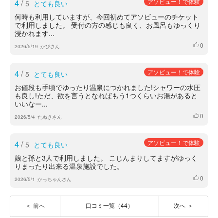
4
/
アソビュー！で体験
5
とても良い
何時も利用していますが、今回初めてアソビューのチケット
で利用しました。 受付の方の感じも良く、お風呂もゆっくり
浸かれます...
0
いいね
2026/5/19
かぴさん
4
/
アソビュー！で体験
5
とても良い
お値段も手頃でゆったり温泉につかれました!シャワーの水圧
も良し!ただ、欲を言うとなればもう1つくらいお湯があると
いいなー...
0
いいね
2026/5/4
たぬきさん
4
/
アソビュー！で体験
5
とても良い
娘と孫と3人で利用しました。 こじんまりしてますがゆっく
りまったり出来る温泉施設でした。
0
いいね
2026/5/1
かっちゃんさん
前へ
口コミ一覧（44）
次へ