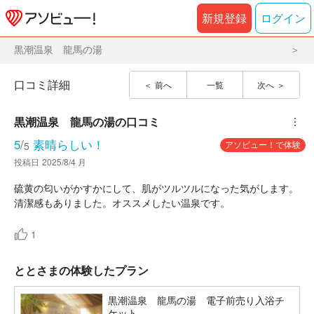
新規登録
ログイン
黒潮温泉 龍馬の湯
口コミ詳細
前へ
一覧
次へ
黒潮温泉　龍馬の湯
の口コミ
︙
5
/
素晴らしい！
アソビュー！で体験
5
投稿日
2025/8/4 月
硫黄の匂いがかすかにして、肌がツルツルになった気がします。
清潔感もありました。オススメしたい温泉です。
1
ととさまの体験したプラン
黒潮温泉 龍馬の湯 電子前売り入浴チ
ケット