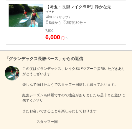
【埼玉・長瀞レイクSUP】静かな湖
で“と...
SUP（サップ）
8歳から
2時間30分 ~
7,500
6,000
〜
円
「グランデックス長瀞ベース」からの返信
この度はグランデックス、レイクSUPツアーご参加いただきあり
がとうございます

楽しんで頂けたようでスタッフ一同嬉しく思っております。

紅葉シーズンも綺麗ですので機会がありましたら是非また遊びに
来てください

またお会いできることを楽しみにしております

　　　　スタッフ一同