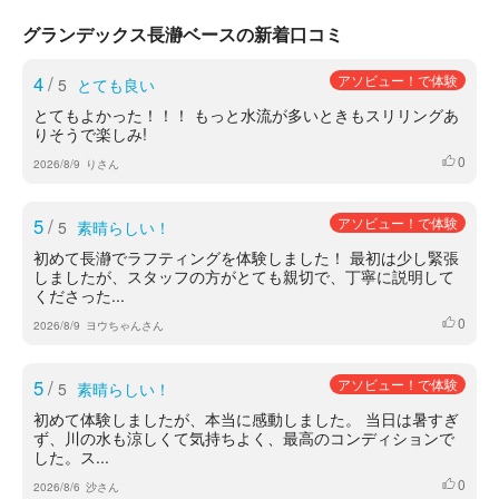
グランデックス長瀞ベースの新着口コミ
4
/
アソビュー！で体験
5
とても良い
とてもよかった！！！ もっと水流が多いときもスリリングあ
りそうで楽しみ!
0
いいね
2026/8/9
りさん
5
/
アソビュー！で体験
5
素晴らしい！
初めて長瀞でラフティングを体験しました！ 最初は少し緊張
しましたが、スタッフの方がとても親切で、丁寧に説明して
くださった...
0
いいね
2026/8/9
ヨウちゃんさん
5
/
アソビュー！で体験
5
素晴らしい！
初めて体験しましたが、本当に感動しました。 当日は暑すぎ
ず、川の水も涼しくて気持ちよく、最高のコンディションで
した。ス...
0
いいね
2026/8/6
沙さん