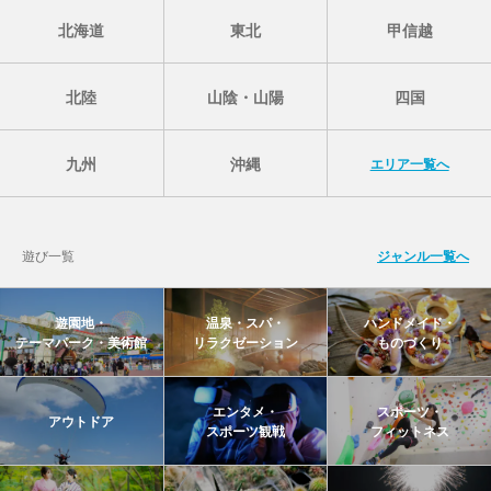
北海道
東北
甲信越
北陸
山陰・山陽
四国
九州
沖縄
エリア一覧へ
遊び一覧
ジャンル一覧へ
遊園地・
温泉・スパ・
ハンドメイド・
テーマパーク・美術館
リラクゼーション
ものづくり
エンタメ・
スポーツ・
アウトドア
スポーツ観戦
フィットネス