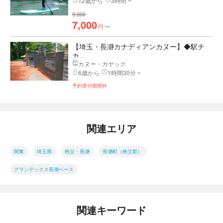
12歳から
3時間 ~
9,000
7,000
円
〜
【埼玉・長瀞カナディアンカヌー】◆駅チ
カ...
カヌー・カヤック
6歳から
1時間30分 ~
予約受付期間外
関連エリア
関東
埼玉県
秩父・長瀞
長瀞町（秩父郡）
グランデックス長瀞ベース
関連キーワード