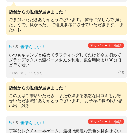
店舗からの返信が届きました！
ご参加いただきありがとうございます。 皆様に楽しんで頂け
たようで、良かった。 ご意見参考にさせていただきます。 ま
たのお...
5
/
アソビュー！で体験
5
素晴らしい！
いつもキャンプと絡めてラフティングしてたけど今回初めて
グランデックス長瀞ベースさんを利用。集合時間より30分ほ
ど早く着い...
0
いいね
2026/7/28
まっつんさん
店舗からの返信が届きました！
この度はご来店いただき、また心温まる素敵な口コミをお寄
せいただき誠にありがとうございます。 お子様の夏の良い思
い出に残る...
5
/
アソビュー！で体験
5
素晴らしい！
丁寧なレクチャーやゲーム、最後は綺麗な景色を見させてい