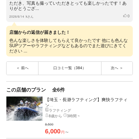
ただき、写真も撮っていただきとっても楽しかったです！あ
りがとうござ...
0
いいね
2026/6/14
kさん
店舗からの返信が届きました！
色んな楽しさを体験してもらえて良かったです 他にも色んな
SUPツアーやラフティングなどもあるのでまた遊びにきてく
ださい ...
前へ
口コミ一覧（384）
次へ
この店舗のプラン
全6件
【埼玉・長瀞ラフティング】爽快ラフティ
ン...
ラフティング
8歳から
3時間 ~
8,500
6,000
円
〜