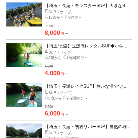
【埼玉・長瀞・モンスターSUP】大きなS...
SUP（サップ）
12歳から
3時間 ~
9,000
8,000
円
〜
【埼玉/長瀞】玉淀湖レンタルSUP◆小学...
SUP（サップ）
8歳から
1時間30分 ~
4,500
4,000
円
〜
【埼玉・長瀞レイクSUP】静かな湖で“と...
SUP（サップ）
8歳から
2時間30分 ~
7,500
6,000
円
〜
【埼玉・長瀞・初級リバーSUP】自然の雄...
SUP（サップ）