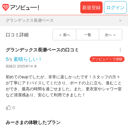
新規登録
ログイン
グランデックス長瀞ベース
口コミ詳細
前へ
一覧
次へ
グランデックス長瀞ベース
の口コミ
︙
5
/
素晴らしい！
アソビュー！で体験
5
投稿日
2025/8/14 木
初めてのsupでしたが、非常に楽しかったです！スタッフの方々
が丁寧にアドバイスしてくださり、ボードの上に立ち、進むこと
ができ、最高の時間を過ごせました。また、更衣室やシャワー室
など清潔感あり、安心して利用できました！
0
みーさまの体験したプラン