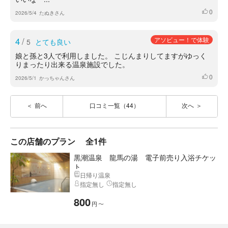
0
いいね
2026/5/4
たぬきさん
4
/
アソビュー！で体験
5
とても良い
娘と孫と3人で利用しました。 こじんまりしてますがゆっく
りまったり出来る温泉施設でした。
0
いいね
2026/5/1
かっちゃんさん
前へ
口コミ一覧（44）
次へ
この店舗のプラン
全1件
黒潮温泉 龍馬の湯 電子前売り入浴チケッ
ト
日帰り温泉
指定無し
指定無し
800
円
〜