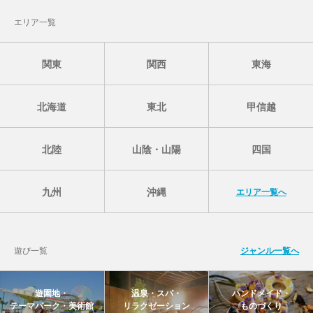
エリア一覧
関東
関西
東海
北海道
東北
甲信越
北陸
山陰・山陽
四国
九州
沖縄
エリア一覧へ
遊び一覧
ジャンル一覧へ
遊園地・
温泉・スパ・
ハンドメイド・
テーマパーク・美術館
リラクゼーション
ものづくり