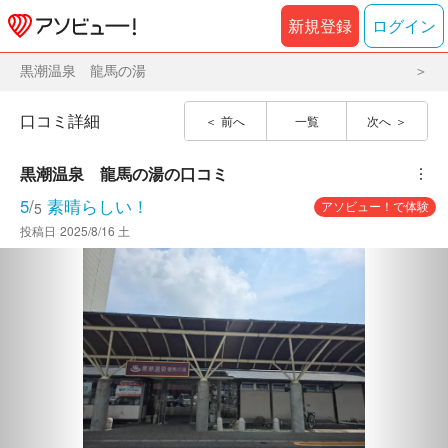
新規登録
ログイン
黒潮温泉 龍馬の湯
口コミ詳細
前へ
一覧
次へ
黒潮温泉　龍馬の湯
の口コミ
︙
5
/
素晴らしい！
アソビュー！で体験
5
投稿日
2025/8/16 土