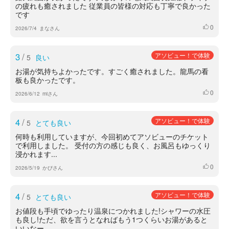
の疲れも癒されました 従業員の皆様の対応も丁寧で良かった
です
0
いいね
2026/7/4
まなさん
3
/
アソビュー！で体験
5
良い
お湯が気持ちよかったです。すごく癒されました。龍馬の看
板も良かったです。
0
いいね
2026/6/12
miさん
4
/
アソビュー！で体験
5
とても良い
何時も利用していますが、今回初めてアソビューのチケット
で利用しました。 受付の方の感じも良く、お風呂もゆっくり
浸かれます...
0
いいね
2026/5/19
かぴさん
4
/
アソビュー！で体験
5
とても良い
お値段も手頃でゆったり温泉につかれました!シャワーの水圧
も良し!ただ、欲を言うとなればもう1つくらいお湯があると
いいなー...