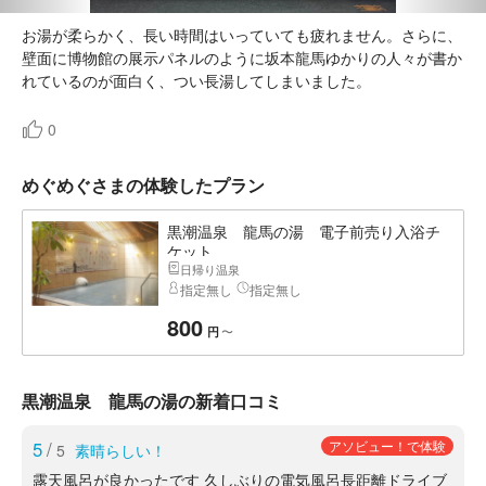
お湯が柔らかく、長い時間はいっていても疲れません。さらに、
壁面に博物館の展示パネルのように坂本龍馬ゆかりの人々が書か
れているのが面白く、つい長湯してしまいました。
0
めぐめぐさまの体験したプラン
黒潮温泉 龍馬の湯 電子前売り入浴チ
ケット
日帰り温泉
指定無し
指定無し
800
〜
円
黒潮温泉 龍馬の湯の新着口コミ
5
/
アソビュー！で体験
5
素晴らしい！
露天風呂が良かったです 久しぶりの電気風呂長距離ドライブ