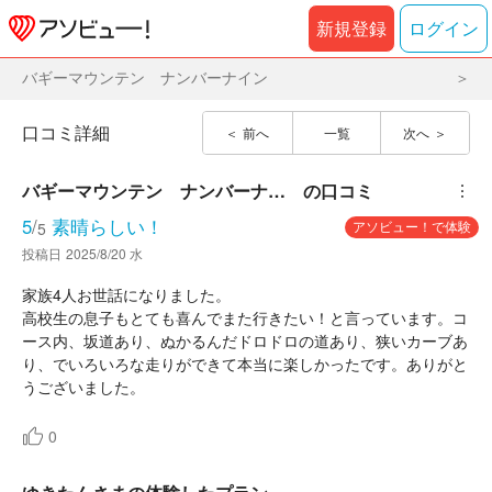
新規登録
ログイン
バギーマウンテン ナンバーナイン
口コミ詳細
前へ
一覧
次へ
バギーマウンテン　ナンバーナイン
の口コミ
︙
5
/
素晴らしい！
アソビュー！で体験
5
投稿日
2025/8/20 水
家族4人お世話になりました。
高校生の息子もとても喜んでまた行きたい！と言っています。コ
ース内、坂道あり、ぬかるんだドロドロの道あり、狭いカーブあ
り、でいろいろな走りができて本当に楽しかったです。ありがと
うございました。
0