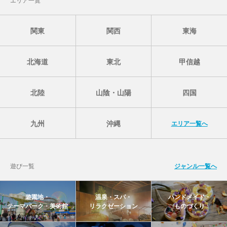
関東
関西
東海
北海道
東北
甲信越
北陸
山陰・山陽
四国
九州
沖縄
エリア一覧へ
遊び一覧
ジャンル一覧へ
遊園地・
温泉・スパ・
ハンドメイド・
テーマパーク・美術館
リラクゼーション
ものづくり