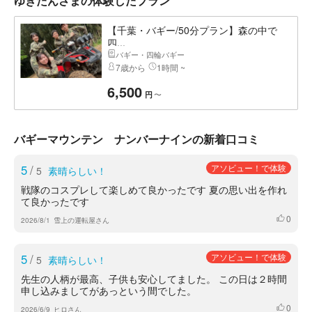
ゆきたんさまの体験したプラン
【千葉・バギー/50分プラン】森の中で
四...
バギー・四輪バギー
7歳から
1時間 ~
6,500
〜
円
バギーマウンテン ナンバーナインの新着口コミ
5
/
アソビュー！で体験
5
素晴らしい！
戦隊のコスプレして楽しめて良かったです 夏の思い出を作れ
て良かったです
0
いいね
2026/8/1
雪上の運転屋さん
5
/
アソビュー！で体験
5
素晴らしい！
先生の人柄が最高、子供も安心してました。 この日は２時間
申し込みましてがあっという間でした。
0
いいね
2026/6/9
ヒロさん