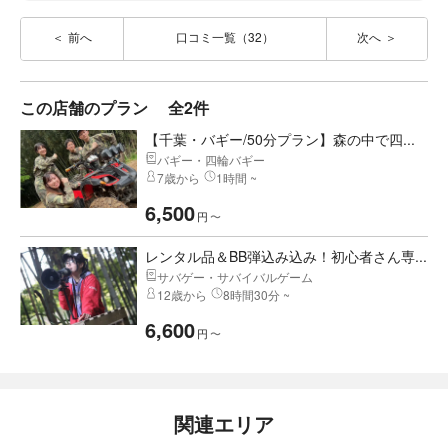
前へ
口コミ一覧（32）
次へ
この店舗のプラン
全2件
【千葉・バギー/50分プラン】森の中で四...
バギー・四輪バギー
7歳から
1時間 ~
6,500
円
〜
レンタル品＆BB弾込み込み！初心者さん専...
サバゲー・サバイバルゲーム
12歳から
8時間30分 ~
6,600
円
〜
関連エリア