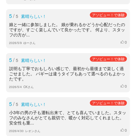
5
/
アソビュー！で体験
5
素晴らしい！
娘と一緒に参加しました。 娘が乗れるかどうか心配だったの
ですが、すごく楽しんでいて良かったです。 何より、スタッ
フの方が...
0
いいね
2026/5/9
ゆーさん
5
/
アソビュー！で体験
5
素晴らしい！
説明も丁寧でおもしろい感じで、最初から最後まで楽しく過
ごせました。 バギーは違うタイプもあって選べるのもよかっ
たです。
0
いいね
2026/5/4
CKさん
5
/
アソビュー！で体験
5
素晴らしい！
小3年の男の子も運転出来て、とても喜んでいました。スタッ
フのみなさんがとても親切で、暖かく対応してくれました。
安全性も重...
0
いいね
2026/4/30
レオンさん