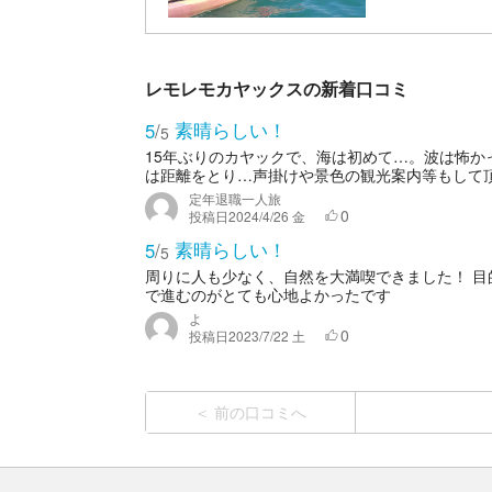
レモレモカヤックスの新着口コミ
素晴らしい！
5
/
5
15年ぶりのカヤックで、海は初めて…。波は怖
は距離をとり…声掛けや景色の観光案内等もして頂
定年退職一人旅
0
投稿日
2024/4/26 金
素晴らしい！
5
/
5
周りに人も少なく、自然を大満喫できました！ 
で進むのがとても心地よかったです
よ
0
投稿日
2023/7/22 土
前の口コミへ