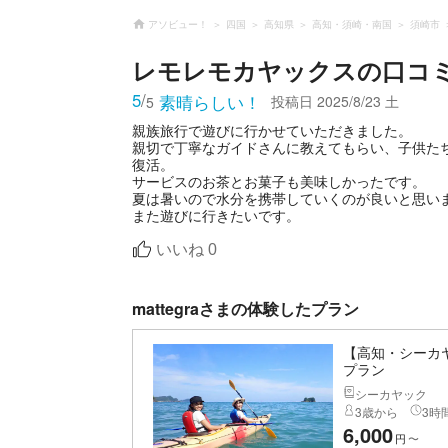
アソビュー！
四国
高知県
高知・須崎・南国
須崎市
レモレモカヤックス
の口コ
5
/
素晴らしい！
投稿日
2025/8/23 土
5
親族旅行で遊びに行かせていただきました。
親切で丁寧なガイドさんに教えてもらい、子供た
復活。
サービスのお茶とお菓子も美味しかったです。
夏は暑いので水分を携帯していくのが良いと思い
また遊びに行きたいです。
いいね
0
mattegraさまの体験したプラン
【高知・シーカ
プラン
シーカヤック
3歳から
3時間
6,000
円
〜