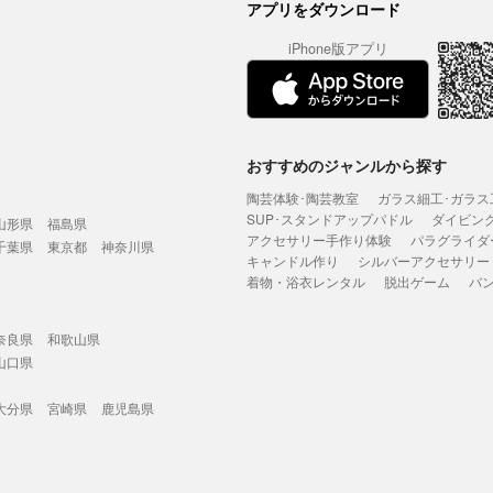
アプリをダウンロード
iPhone版アプリ
おすすめのジャンルから探す
陶芸体験･陶芸教室
ガラス細工･ガラス
SUP･スタンドアップパドル
ダイビン
山形県
福島県
アクセサリー手作り体験
パラグライダ
千葉県
東京都
神奈川県
キャンドル作り
シルバーアクセサリー
着物・浴衣レンタル
脱出ゲーム
バ
奈良県
和歌山県
山口県
大分県
宮崎県
鹿児島県