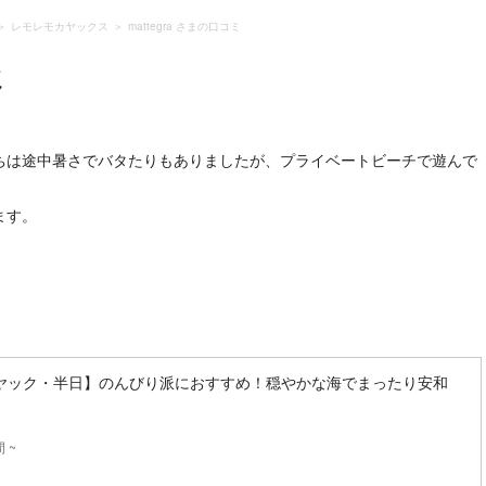
レモレモカヤックス
mattegra さまの口コミ
ミ
ちは途中暑さでバタたりもありましたが、プライベートビーチで遊んで
ます。
ヤック・半日】のんびり派におすすめ！穏やかな海でまったり安和
 ~