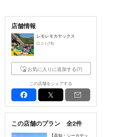
店舗情報
レモレモカヤックス
口コミ(18)
お気に入りに追加する(7)
この店舗をシェアする
facebook
x
mail
この店舗のプラン
全2件
【高知・シーカヤッ