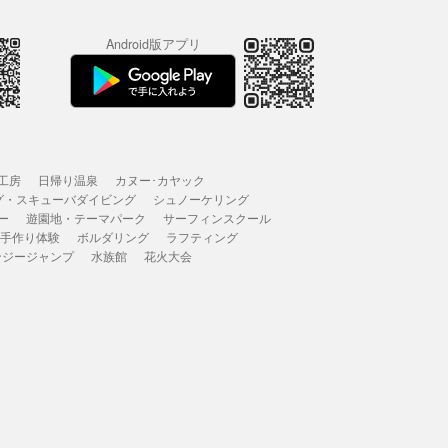
Android版アプリ
工房
日帰り温泉
カヌー･カヤック
グ・スキューバダイビング
シュノーケリング
ー
遊園地・テーマパーク
サーフィンスクール
 手作り体験
ボルダリング
ラフティング
ンジージャンプ
水族館
花火大会