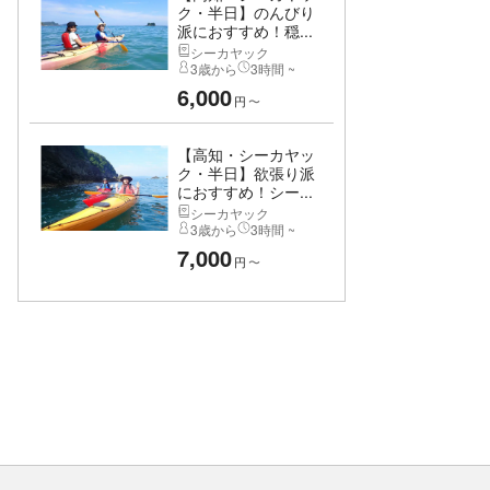
ク・半日】のんびり
派におすすめ！穏...
シーカヤック
3歳から
3時間 ~
6,000
円
〜
【高知・シーカヤッ
ク・半日】欲張り派
におすすめ！シー...
シーカヤック
3歳から
3時間 ~
7,000
円
〜