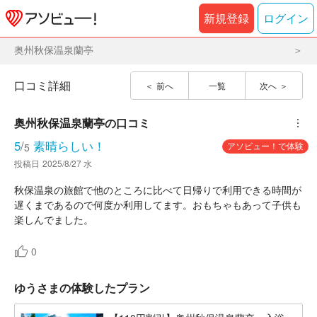
新規登録
ログイン
奥州秋保温泉蘭亭
口コミ詳細
前へ
一覧
次へ
奥州秋保温泉蘭亭
の口コミ
︙
5
/
素晴らしい！
アソビュー！で体験
5
投稿日
2025/8/27 水
秋保温泉の旅館で他のところに比べて日帰りで利用できる時間が
遅くまであるので何度か利用してます。おもちゃもあって子供も
楽しんでました。
0
ゆうさまの体験したプラン