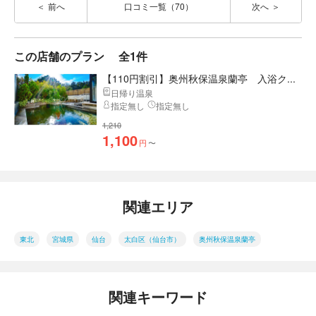
前へ
口コミ一覧（70）
次へ
この店舗のプラン
全1件
【110円割引】奥州秋保温泉蘭亭 入浴ク...
日帰り温泉
指定無し
指定無し
1,210
1,100
円
〜
関連エリア
東北
宮城県
仙台
太白区（仙台市）
奥州秋保温泉蘭亭
関連キーワード