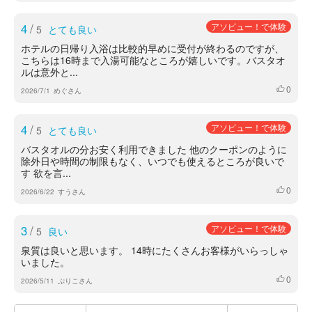
4
/
アソビュー！で体験
5
とても良い
ホテルの日帰り入浴は比較的早めに受付が終わるのですが、
こちらは16時まで入湯可能なところが嬉しいです。バスタオ
ルは意外と...
0
いいね
2026/7/1
めぐさん
4
/
アソビュー！で体験
5
とても良い
バスタオルの分お安く利用できました 他のクーポンのように
除外日や時間の制限もなく、いつでも使えるところが良いで
す 欲を言...
0
いいね
2026/6/22
すうさん
3
/
アソビュー！で体験
5
良い
泉質は良いと思います。 14時にたくさんお客様がいらっしゃ
いました。
0
いいね
2026/5/11
ぷりこさん