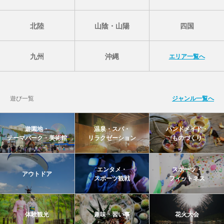
北陸
山陰・山陽
四国
九州
沖縄
エリア一覧へ
遊び一覧
ジャンル一覧へ
遊園地・
温泉・スパ・
ハンドメイド・
テーマパーク・美術館
リラクゼーション
ものづくり
エンタメ・
スポーツ・
アウトドア
スポーツ観戦
フィットネス
体験観光
趣味・習い事
花火大会