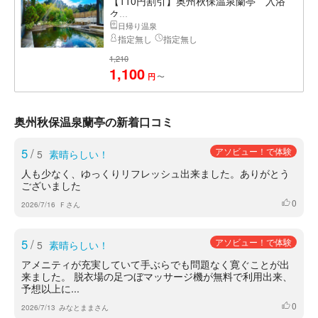
【110円割引】奥州秋保温泉蘭亭 入浴
ク...
日帰り温泉
指定無し
指定無し
1,210
1,100
〜
円
奥州秋保温泉蘭亭の新着口コミ
5
/
アソビュー！で体験
5
素晴らしい！
人も少なく、ゆっくりリフレッシュ出来ました。ありがとう
ございました
0
いいね
2026/7/16
Ｆさん
5
/
アソビュー！で体験
5
素晴らしい！
アメニティが充実していて手ぶらでも問題なく寛ぐことが出
来ました。 脱衣場の足つぼマッサージ機が無料で利用出来、
予想以上に...
0
いいね
2026/7/13
みなとままさん