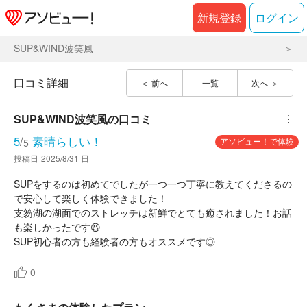
新規登録
ログイン
SUP&WIND波笑風
口コミ詳細
前へ
一覧
次へ
SUP&WIND波笑風
の口コミ
︙
5
/
素晴らしい！
アソビュー！で体験
5
投稿日
2025/8/31 日
SUPをするのは初めてでしたが一つ一つ丁寧に教えてくださるの
で安心して楽しく体験できました！
支笏湖の湖面でのストレッチは新鮮でとても癒されました！お話
も楽しかったです😆
0