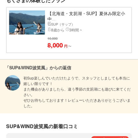
もくさまの体験したプラン
【北海道・支笏湖・SUP】夏休み限定小
中...
SUP（サップ）
8歳から
3時間 ~
10,000
8,000
〜
円
「SUP&WIND波笑風」からの返信
初Sup楽しんでいただけたようで、スタッフとしましても本当に
嬉しい限りです！

また機会がありましたら、違う季節の支笏湖にも遊びに来てくだ
さい。

ぜひお待ちしております！レビューいただきありがとうございま
した。
SUP&WIND波笑風の新着口コミ