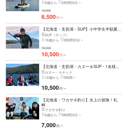
9歳から
2時間30分 ~
10,000
8,500
円
〜
【北海道・支笏湖・SUP】小中学生半額夏...
SUP（サップ）
16歳から
2時間30分 ~
15,000
10,500
円
〜
【北海道・支笏湖・カヌー＆SUP・1名様...
カヌー・カヤック
12歳から
3時間 ~
10,500
円
〜
【北海道・ワカサギ釣り】氷上の冒険！札
幌...
ワカサギ釣り
6歳から
3時間50分 ~
7,000
円
〜