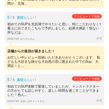
間が、北海...
5
/
アソビュー！で体験
5
素晴らしい！
初めてのSUPを支笏湖でやりたいと思い、特にこだわりなく1
番上に出てきたこちらで予約しました。結果大満足！危ない
所などは...
0
いいね
2026/7/26
おうどんさん
店舗からの返信が届きました！
お忙しい中レビュー投稿いただきありがとうございます。 私
どもも大好きな静かな大自然の音に囲まれた中でのSup、大
満足！と...
5
/
アソビュー！で体験
5
素晴らしい！
初めてのSUP体験で緊張していましたが、インストラクター
の方がとても話しやすく、楽しい時間を過ごすことができま
した！色ん...
0
いいね
2026/7/20
まめしばキャットさん