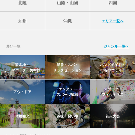
北陸
山陰・山陽
四国
九州
沖縄
エリア一覧へ
遊び一覧
ジャンル一覧へ
遊園地・
温泉・スパ・
ハンドメイド・
テーマパーク・美術館
リラクゼーション
ものづくり
エンタメ・
スポーツ・
アウトドア
スポーツ観戦
フィットネス
体験観光
趣味・習い事
花火大会