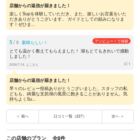
店舗からの返信が届きました！
楽しくSupを体験していただき、また、嬉しいお言葉をいた
だきありがとうございます。 ガイドとしての励みになりま
す！ぜひま...
5
/
アソビュー！で体験
5
素晴らしい！
とても温かく教えてもらえました！ 湖もとてもきれいで感動
しました！
1
いいね
2026/7/18
よこさん
店舗からの返信が届きました！
早々のレビュー投稿ありがとうございました。スタッフの私
どもも、綺麗な支笏湖の風景に飽きることがありません。気
持ちよくSu...
前へ
口コミ一覧（227）
次へ
この店舗のプラン
全8件