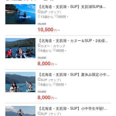
【北海道・支笏湖・SUP】支笏湖SUP体...
SUP（サップ）
13歳から
3時間 ~
15,000
10,500
円
〜
【北海道・支笏湖・カヌー＆SUP・2名様...
カヌー・カヤック
9歳から
3時間 ~
10,000
8,000
円
〜
【北海道・支笏湖・SUP】夏休み限定小中...
SUP（サップ）
8歳から
3時間 ~
10,000
8,000
円
〜
【北海道・支笏湖・SUP】小中学生半額!...
SUP（サップ）