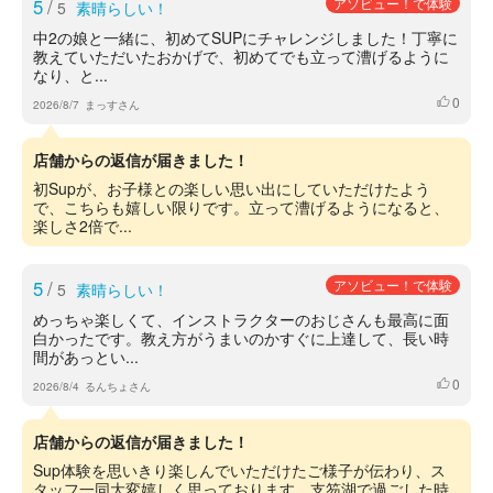
5
/
アソビュー！で体験
5
素晴らしい！
中2の娘と一緒に、初めてSUPにチャレンジしました！丁寧に
教えていただいたおかげで、初めてでも立って漕げるように
なり、と...
0
いいね
2026/8/7
まっすさん
店舗からの返信が届きました！
初Supが、お子様との楽しい思い出にしていただけたよう
で、こちらも嬉しい限りです。立って漕げるようになると、
楽しさ2倍で...
5
/
アソビュー！で体験
5
素晴らしい！
めっちゃ楽しくて、インストラクターのおじさんも最高に面
白かったです。教え方がうまいのかすぐに上達して、長い時
間があっとい...
0
いいね
2026/8/4
るんちょさん
店舗からの返信が届きました！
Sup体験を思いきり楽しんでいただけたご様子が伝わり、ス
タッフ一同大変嬉しく思っております。支笏湖で過ごした時