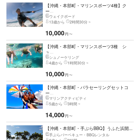
【沖縄・本部町・マリンスポーツ4種】ク
ー...
ウェイクボード
13歳から
2時間30分 ~
10,000
円
〜
【沖縄・本部町・マリンスポーツ3種 シ
ュ...
シュノーケリング
4歳から
1時間30分 ~
10,000
円
〜
【沖縄・本部町・パラセーリングセットコ
ー...
マリンアクティビティ
5歳から
3時間 ~
14,000
円
〜
【沖縄・本部町・手ぶらBBQ】うふた浜開...
手ぶらバーベキュー・BBQレンタル