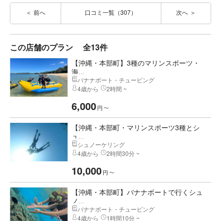
前へ
口コミ一覧（307）
次へ
この店舗のプラン
全13件
【沖縄・本部町】3種のマリンスポーツ・
海...
バナナボート・チュービング
4歳から
2時間 ~
6,000
円
〜
【沖縄・本部町・マリンスポーツ3種とシ
ュ...
シュノーケリング
4歳から
2時間30分 ~
10,000
円
〜
【沖縄・本部町】バナナボートで行くシュ
ノ...
バナナボート・チュービング
4歳から
1時間10分 ~