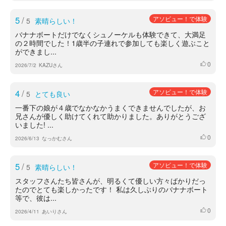
5
/
アソビュー！で体験
5
素晴らしい！
バナナボートだけでなくシュノーケルも体験できて、大満足
の２時間でした！1歳半の子連れで参加しても楽しく遊ぶこと
ができまし...
0
いいね
2026/7/2
KAZUさん
4
/
アソビュー！で体験
5
とても良い
一番下の娘が４歳でなかなかうまくできませんでしたが、お
兄さんが優しく助けてくれて助かりました。ありがとうござ
いました! ...
0
いいね
2026/6/13
なっかむさん
5
/
アソビュー！で体験
5
素晴らしい！
スタッフさんたち皆さんが、明るくて優しい方々ばかりだっ
たのでとても楽しかったです！ 私は久しぶりのバナナボート
等で、彼は...
0
いいね
2026/4/11
あいりさん