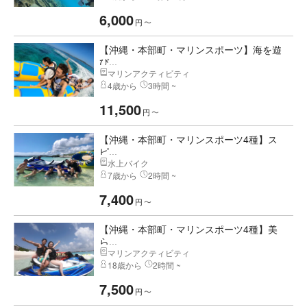
6,000
円
〜
【沖縄・本部町・マリンスポーツ】海を遊
び...
マリンアクティビティ
4歳から
3時間 ~
11,500
円
〜
【沖縄・本部町・マリンスポーツ4種】ス
ピ...
水上バイク
7歳から
2時間 ~
7,400
円
〜
【沖縄・本部町・マリンスポーツ4種】美
ら...
マリンアクティビティ
18歳から
2時間 ~
7,500
円
〜