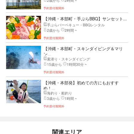
2歳から
2時間 ~
予約受付期間外
【沖縄・本部町・手ぶらBBQ】サンセット...
手ぶらバーベキュー・BBQレンタル
2歳から
2時間 ~
予約受付期間外
【沖縄・本部町・スキンダイビング＆マリ
ン...
素潜り・スキンダイビング
15歳から
1時間30分 ~
予約受付期間外
【沖縄・本部発】初めての方にもおすす
め！...
海釣り・船釣り
3歳から
1時間 ~
予約受付期間外
関連エリア