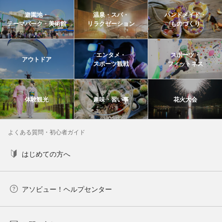
遊園地・
温泉・スパ・
ハンドメイド・
テーマパーク・美術館
リラクゼーション
ものづくり
エンタメ・
スポーツ・
アウトドア
スポーツ観戦
フィットネス
体験観光
趣味・習い事
花火大会
よくある質問・初心者ガイド
はじめての方へ
アソビュー！ヘルプセンター