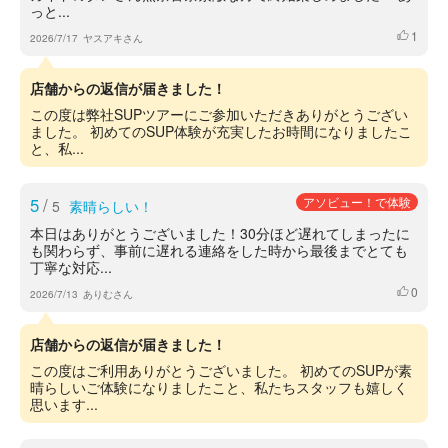
っと...
1
いいね
2026/7/17
ヤスアキさん
店舗からの返信が届きました！
この度は弊社SUPツアーにご参加いただきありがとうござい
ました。 初めてのSUP体験が充実したお時間になりましたこ
と、私...
5
/
アソビュー！で体験
5
素晴らしい！
本日はありがとうございました！30分ほど遅れてしまったに
も関わらず、事前に遅れる連絡をした時から最後までとても
丁寧な対応...
0
いいね
2026/7/13
ありむさん
店舗からの返信が届きました！
この度はご利用ありがとうございました。 初めてのSUPが素
晴らしいご体験になりましたこと、私たちスタッフも嬉しく
思います...