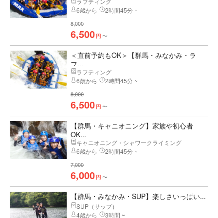
ラフティング
6歳から
2時間45分 ~
8,000
6,500
円
〜
＜直前予約もOK＞【群馬・みなかみ・ラ
フ...
ラフティング
6歳から
2時間45分 ~
8,000
6,500
円
〜
【群馬・キャニオニング】家族や初心者
OK...
キャニオニング・シャワークライミング
6歳から
2時間45分 ~
7,000
6,000
円
〜
【群馬・みなかみ・SUP】楽しさいっぱい...
SUP（サップ）
4歳から
3時間 ~