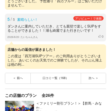
とうございました。 予想通り「四万ブルー」はご覧いただけ
ませんで...
5
/
アソビュー！で体験
5
素晴らしい！
ダンさんに案内していただき、とても親切で楽しくSUPをす
ることができました！！湖も綺麗でまた行きたいです！
0
いいね
2026/6/20
たいちゃんさん
店舗からの返信が届きました！
この度は「四万湖SUPツアー」のご利用ありがとうございま
した。 あいにくのお天気でのご体験でしたが、そのぶん湖上
は他の利...
前へ
口コミ一覧（168）
次へ
この店舗のプラン
全26件
＜ファミリー割引プラン！＞【群馬・みな
か...