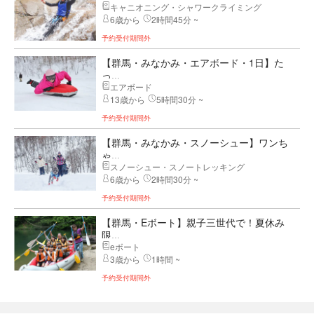
キャニオニング・シャワークライミング
6歳から
2時間45分 ~
予約受付期間外
【群馬・みなかみ・エアボード・1日】た
っ...
エアボード
13歳から
5時間30分 ~
予約受付期間外
【群馬・みなかみ・スノーシュー】ワンち
ゃ...
スノーシュー・スノートレッキング
6歳から
2時間30分 ~
予約受付期間外
【群馬・Eボート】親子三世代で！夏休み
限...
eボート
3歳から
1時間 ~
予約受付期間外