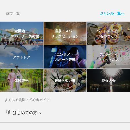
遊び一覧
ジャンル一覧へ
遊園地・
温泉・スパ・
ハンドメイド・
テーマパーク・美術館
リラクゼーション
ものづくり
エンタメ・
スポーツ・
アウトドア
スポーツ観戦
フィットネス
体験観光
趣味・習い事
花火大会
よくある質問・初心者ガイド
はじめての方へ