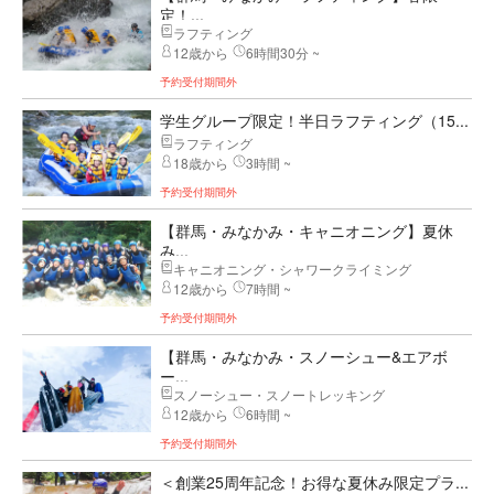
定！...
ラフティング
12歳から
6時間30分 ~
予約受付期間外
学生グループ限定！半日ラフティング（15...
ラフティング
18歳から
3時間 ~
予約受付期間外
【群馬・みなかみ・キャニオニング】夏休
み...
キャニオニング・シャワークライミング
12歳から
7時間 ~
予約受付期間外
【群馬・みなかみ・スノーシュー&エアボ
ー...
スノーシュー・スノートレッキング
12歳から
6時間 ~
予約受付期間外
＜創業25周年記念！お得な夏休み限定プラ...