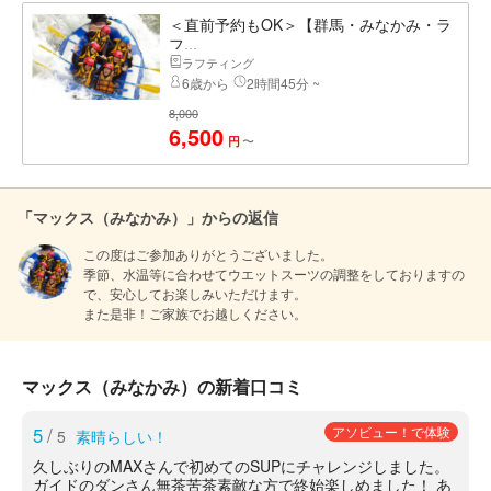
＜直前予約もOK＞【群馬・みなかみ・ラ
フ...
ラフティング
6歳から
2時間45分 ~
8,000
6,500
〜
円
「マックス（みなかみ）」からの返信
この度はご参加ありがとうございました。

季節、水温等に合わせてウエットスーツの調整をしておりますの
で、安心してお楽しみいただけます。

また是非！ご家族でお越しください。
マックス（みなかみ）の新着口コミ
5
/
アソビュー！で体験
5
素晴らしい！
久しぶりのMAXさんで初めてのSUPにチャレンジしました。
ガイドのダンさん無茶苦茶素敵な方で終始楽しめました！ あ