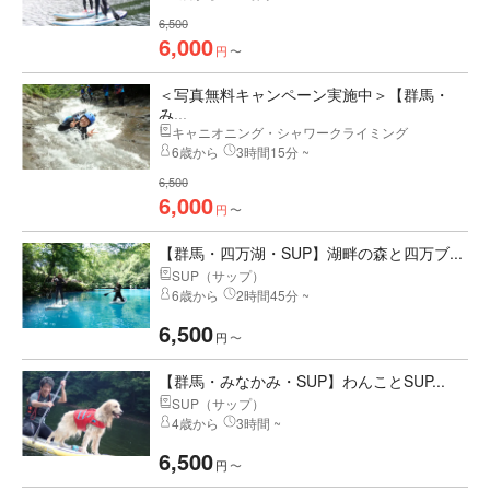
6,500
6,000
円
〜
＜写真無料キャンペーン実施中＞【群馬・
み...
キャニオニング・シャワークライミング
6歳から
3時間15分 ~
6,500
6,000
円
〜
【群馬・四万湖・SUP】湖畔の森と四万ブ...
SUP（サップ）
6歳から
2時間45分 ~
6,500
円
〜
【群馬・みなかみ・SUP】わんことSUP...
SUP（サップ）
4歳から
3時間 ~
6,500
円
〜