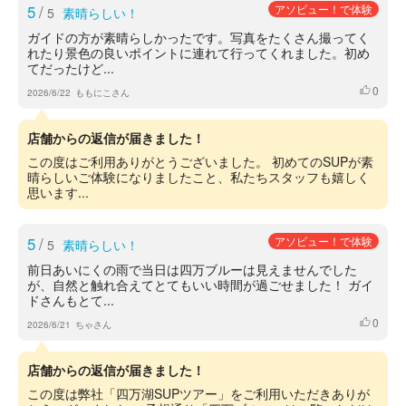
5
/
アソビュー！で体験
5
素晴らしい！
ガイドの方が素晴らしかったです。写真をたくさん撮ってく
れたり景色の良いポイントに連れて行ってくれました。初め
てだったけど...
0
いいね
2026/6/22
ももにこさん
店舗からの返信が届きました！
この度はご利用ありがとうございました。 初めてのSUPが素
晴らしいご体験になりましたこと、私たちスタッフも嬉しく
思います...
5
/
アソビュー！で体験
5
素晴らしい！
前日あいにくの雨で当日は四万ブルーは見えませんでした
が、自然と触れ合えてとてもいい時間が過ごせました！ ガイ
ドさんもとて...
0
いいね
2026/6/21
ちゃさん
店舗からの返信が届きました！
この度は弊社「四万湖SUPツアー」をご利用いただきありが