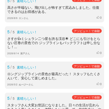
5
/
5
素晴らしい！
高さが半端ない。飛び出しが怖すぎて尻込みしました。往復
できるのはお得感がある。
0
いいね
2026/8/9
ロンさん
5
/
アソビュー！で体験
5
素晴らしい！
さすが👍ミシュラン二つ星を誇る渓谷🌟 どこにも引けをとら
ない圧巻の景色での ジップラインもパックラフトは申し分な
し！...
0
いいね
2026/6/14
瀬戸さん
5
/
アソビュー！で体験
5
素晴らしい！
ロングジップラインの景色が最高だった！ スタッフもたくさ
んいて、安心して楽しめました。
0
いいね
2026/5/2
ぬーぴーさん
5
/
アソビュー！で体験
5
素晴らしい！
スタッフさん大変お世話になりました。日々の生活が忘れら