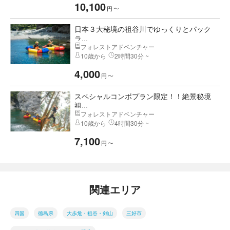
10,100
円
〜
日本３大秘境の祖谷川でゆっくりとパック
ラ...
フォレストアドベンチャー
10歳から
2時間30分 ~
4,000
円
〜
スペシャルコンボプラン限定！！絶景秘境
祖...
フォレストアドベンチャー
10歳から
4時間30分 ~
7,100
円
〜
関連エリア
四国
徳島県
大歩危・祖谷・剣山
三好市