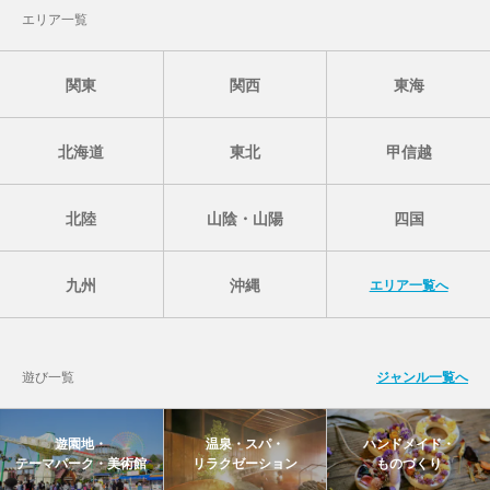
エリア一覧
関東
関西
東海
北海道
東北
甲信越
北陸
山陰・山陽
四国
九州
沖縄
エリア一覧へ
遊び一覧
ジャンル一覧へ
遊園地・
温泉・スパ・
ハンドメイド・
テーマパーク・美術館
リラクゼーション
ものづくり