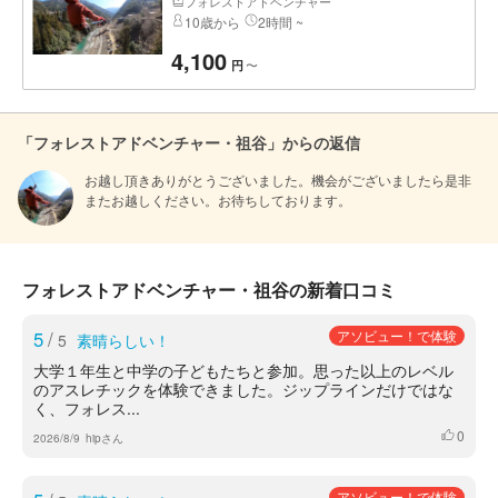
フォレストアドベンチャー
10歳から
2時間 ~
4,100
〜
円
「フォレストアドベンチャー・祖谷」からの返信
お越し頂きありがとうございました。機会がございましたら是非
またお越しください。お待ちしております。
フォレストアドベンチャー・祖谷の新着口コミ
5
/
アソビュー！で体験
5
素晴らしい！
大学１年生と中学の子どもたちと参加。思った以上のレベル
のアスレチックを体験できました。ジップラインだけではな
く、フォレス...
0
いいね
2026/8/9
hipさん
アソビュー！で体験