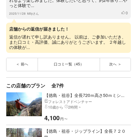
れるよう楽しみました。体験したいと思って、約2年余り…や
っと体験で...
0
いいね
2025/11/28
kittyさん
店舗からの返信が届きました！
返信が遅れて申し訳ありません。 以前は、ご参加いただき、
また口コミ・高評価、誠にありがとうございます。 ２年越し
の体験が...
前へ
口コミ一覧（45）
次へ
この店舗のプラン
全7件
【徳島・祖谷】全長720ｍ高さ50ｍミシ...
フォレストアドベンチャー
10歳から
2時間 ~
4,100
円
〜
【徳島・祖谷・ジップライン】全長７２０
m...