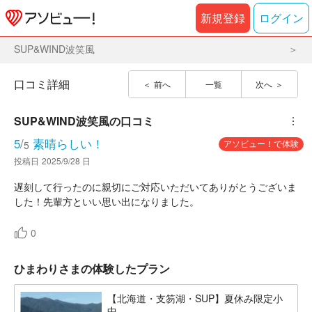
新規登録
ログイン
SUP&WIND波笑風
口コミ詳細
前へ
一覧
次へ
SUP&WIND波笑風
の口コミ
︙
5
/
素晴らしい！
アソビュー！で体験
5
投稿日
2025/9/28 日
遅刻して行ったのに親切にご対応いただいてありがとうございま
した！先輩方といい思い出になりました。
0
ひまわりさまの体験したプラン
【北海道・支笏湖・SUP】夏休み限定小
中...