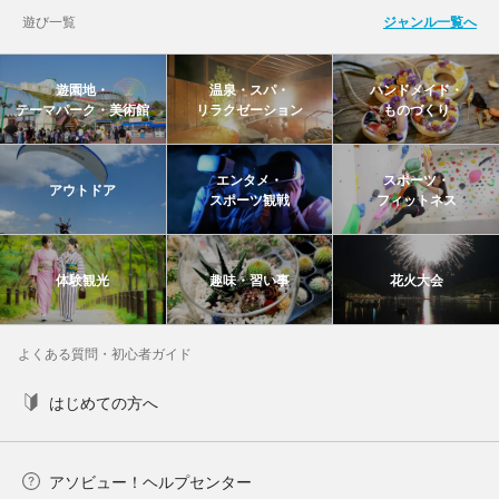
遊び一覧
ジャンル一覧へ
遊園地・
温泉・スパ・
ハンドメイド・
テーマパーク・美術館
リラクゼーション
ものづくり
エンタメ・
スポーツ・
アウトドア
スポーツ観戦
フィットネス
体験観光
趣味・習い事
花火大会
よくある質問・初心者ガイド
はじめての方へ
アソビュー！ヘルプセンター