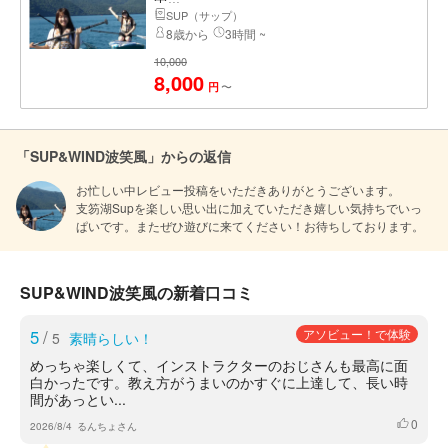
SUP（サップ）
8歳から
3時間 ~
10,000
8,000
〜
円
「SUP&WIND波笑風」からの返信
お忙しい中レビュー投稿をいただきありがとうございます。

支笏湖Supを楽しい思い出に加えていただき嬉しい気持ちでいっ
ぱいです。またぜひ遊びに来てください！お待ちしております。
SUP&WIND波笑風の新着口コミ
5
/
アソビュー！で体験
5
素晴らしい！
めっちゃ楽しくて、インストラクターのおじさんも最高に面
白かったです。教え方がうまいのかすぐに上達して、長い時
間があっとい...
0
いいね
2026/8/4
るんちょさん