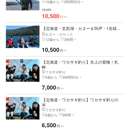
16歳から
2時間30分 ~
15,000
10,500
円
〜
【北海道・支笏湖・カヌー＆SUP・1名様...
カヌー・カヤック
12歳から
3時間 ~
10,500
円
〜
【北海道・ワカサギ釣り】氷上の冒険！札
幌...
ワカサギ釣り
6歳から
3時間50分 ~
7,000
円
〜
【北海道・ワカサギ釣り】ワカサギ釣りの
楽...
ワカサギ釣り
6歳から
3時間 ~
6,500
円
〜