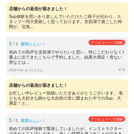
店舗からの返信が届きました！
Sup体験を思いきり楽しんでいただけたご様子が伝わり、ス
タッフ一同大変嬉しく思っております。支笏湖で過ごした時
間が、北海...
5
/
アソビュー！で体験
5
素晴らしい！
初めてのSUPを支笏湖でやりたいと思い、特にこだわりなく1
番上に出てきたこちらで予約しました。結果大満足！危ない
所などは...
0
いいね
2026/7/26
おうどんさん
店舗からの返信が届きました！
お忙しい中レビュー投稿いただきありがとうございます。 私
どもも大好きな静かな大自然の音に囲まれた中でのSup、大
満足！と...
5
/
アソビュー！で体験
5
素晴らしい！
初めてのSUP体験で緊張していましたが、インストラクター
の方がとても話しやすく、楽しい時間を過ごすことができま