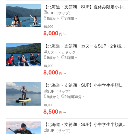
【北海道・支笏湖・SUP】夏休み限定小中...
SUP（サップ）
8歳から
3時間 ~
10,000
8,000
円
〜
【北海道・支笏湖・カヌー＆SUP・2名様...
カヌー・カヤック
9歳から
3時間 ~
10,000
8,000
円
〜
【北海道・支笏湖・SUP】小中学生半額!...
SUP（サップ）
9歳から
2時間30分 ~
10,000
8,500
円
〜
【北海道・支笏湖・SUP】小中学生半額夏...
SUP（サップ）