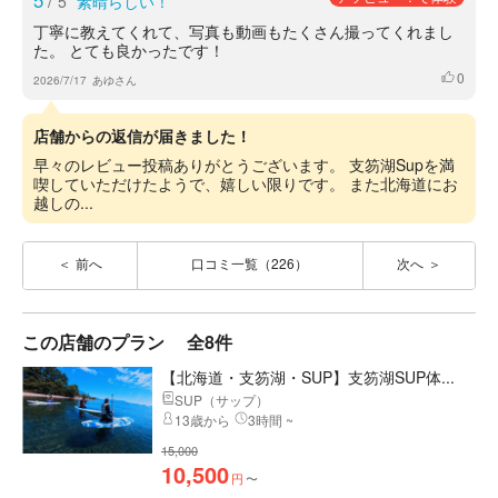
5
/
5
素晴らしい！
丁寧に教えてくれて、写真も動画もたくさん撮ってくれまし
た。 とても良かったです！
0
いいね
2026/7/17
あゆさん
店舗からの返信が届きました！
早々のレビュー投稿ありがとうございます。 支笏湖Supを満
喫していただけたようで、嬉しい限りです。 また北海道にお
越しの...
前へ
口コミ一覧（226）
次へ
この店舗のプラン
全8件
【北海道・支笏湖・SUP】支笏湖SUP体...
SUP（サップ）
13歳から
3時間 ~
15,000
10,500
円
〜