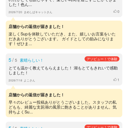
した！色ん...
0
いいね
2026/7/20
まめしばキャットさん
店舗からの返信が届きました！
楽しくSupを体験していただき、また、嬉しいお言葉をいた
だきありがとうございます。 ガイドとしての励みになりま
す！ぜひま...
5
/
アソビュー！で体験
5
素晴らしい！
とても温かく教えてもらえました！ 湖もとてもきれいで感動
しました！
1
いいね
2026/7/18
よこさん
店舗からの返信が届きました！
早々のレビュー投稿ありがとうございました。スタッフの私
どもも、綺麗な支笏湖の風景に飽きることがありません。気
持ちよくSu...
アソビュー！で体験